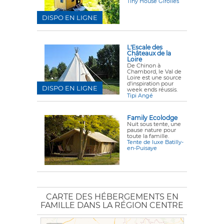
Tiny House Girolles
DISPO EN LIGNE
L'Escale des
Châteaux de la
Loire
De Chinon à
Chambord, le Val de
Loire est une source
d'inspiration pour
DISPO EN LIGNE
week ends réussis.
Tipi Angé
Family Ecolodge
Nuit sous tente, une
pause nature pour
toute la famille.
Tente de luxe Batilly-
en-Puisaye
CARTE DES HÉBERGEMENTS EN
FAMILLE DANS LA RÉGION CENTRE