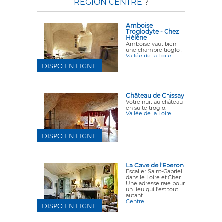
RÉGION CENTRE
?
Amboise
Troglodyte - Chez
Hélène
Amboise vaut bien
une chambre troglo !
Vallée de la Loire
DISPO EN LIGNE
Château de Chissay
Votre nuit au château
en suite troglo.
Vallée de la Loire
DISPO EN LIGNE
La Cave de l'Eperon
Escalier Saint-Gabriel
dans le Loire et Cher.
Une adresse rare pour
un lieu qui l'est tout
autant !
Centre
DISPO EN LIGNE