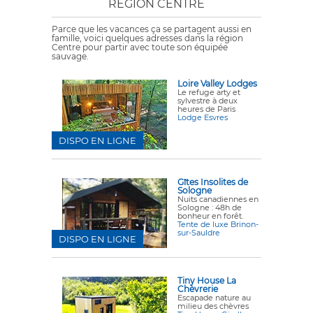
RÉGION CENTRE
Parce que les vacances ça se partagent aussi en
famille, voici quelques adresses dans la région
Centre pour partir avec toute son équipée
sauvage.
Loire Valley Lodges
Le refuge arty et
sylvestre à deux
heures de Paris
Lodge Esvres
DISPO EN LIGNE
Gîtes Insolites de
Sologne
Nuits canadiennes en
Sologne : 48h de
bonheur en forêt.
Tente de luxe Brinon-
sur-Sauldre
DISPO EN LIGNE
Tiny House La
Chèvrerie
Escapade nature au
milieu des chèvres