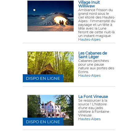
Village Inuit
Williwaw
Ambiance frisson du
grand nord sous le
ciel étoilé des Hautes-
Alpes : l'immensité du
paysage et un tête à
tête avec la Lune
feront de cette nuit-là
un instant magique.
Hautes-Alpes
Les Cabanes de
Saint Léger
Cabanes perchées
pour une pause
nature aux portes des
Ecrins.
Hautes-Alpes
DISPO EN LIGNE
La Font Vineuse
Se ressourcer à la
source ! L'histoire
d'une eau jadis
célèbre à Fontaine
Vineuse.
Hautes-Alpes
DISPO EN LIGNE