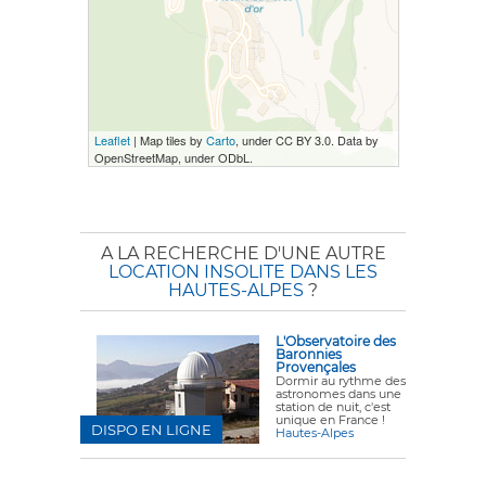
Leaflet
| Map tiles by
Carto
, under CC BY 3.0. Data by
OpenStreetMap, under ODbL.
A LA RECHERCHE D'UNE AUTRE
LOCATION INSOLITE DANS LES
HAUTES-ALPES
?
L'Observatoire des
Baronnies
Provençales
Dormir au rythme des
astronomes dans une
station de nuit, c'est
unique en France !
DISPO EN LIGNE
Hautes-Alpes