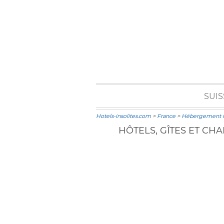
SUIS
Hotels-insolites.com
>
France
>
Hébergement in
HÔTELS, GÎTES ET CH