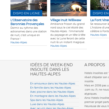
DISPO EN LIGNE
DISPO EN
L'Observatoire des
Village Inuit Williwaw
La Font Vine
Baronnies Provençales
Ambiance frisson du grand
Se ressourcer à
nord sous le ciel étoilé des
L'histoire d'un
Dormir au rythme des
Hautes-Alpes : l'immensité
célèbre à Font
astronomes dans une station
du paysage et un tête à tête
Hautes-Alpes
de nuit, c'est unique en
avec la Lune feront de cette
France !
nuit-là un instant magique.
Hautes-Alpes
Hautes-Alpes
ione italiana
IDÉES DE WEEK-END
A PROPOS
INSOLITE DANS LES
Hotels Insolites es
HAUTES-ALPES
rêvait d'épater son
insolite.
En amoureux dans les Hautes-Alpes
Mais en 2006 pas un
En famille dans les Hautes-Alpes
.com ou .fr, ne nou
Avec piscine dans les Hautes-Alpes
atypiques.
En montagne dans les Hautes-Alpes
Ainsi Hotels-Insolite
Spa dans les Hautes-Alpes
premier projet parta
Luxe dans les Hautes-Alpes
Heureuse de vous li
Avec jacuzzi dans les Hautes-Alpes