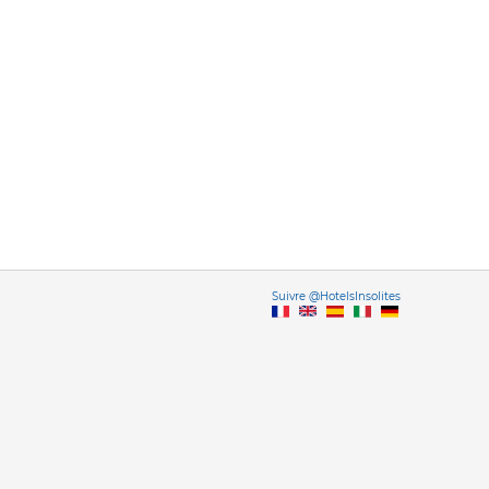
Vers
Suivre @HotelsInsolites
English version