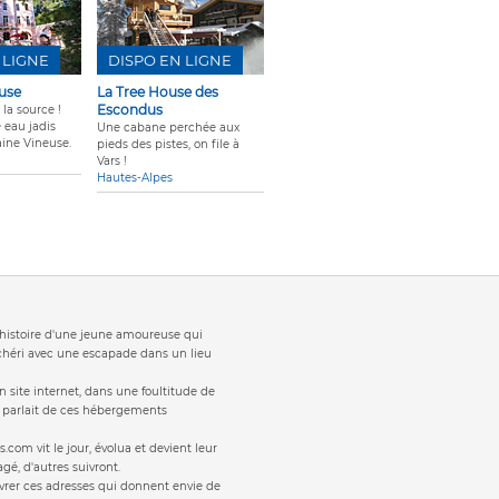
 LIGNE
DISPO EN LIGNE
use
La Tree House des
Escondus
 la source !
e eau jadis
Une cabane perchée aux
aine Vineuse.
pieds des pistes, on file à
Vars !
Hautes-Alpes
t 'histoire d'une jeune amoureuse qui
 chéri avec une escapade dans un lieu
 site internet, dans une foultitude de
s parlait de ces hébergements
s.com vit le jour, évolua et devient leur
gé, d'autres suivront.
vrer ces adresses qui donnent envie de