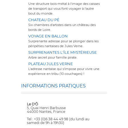
Une structure bois-métal à l'image des caisses
de transport qui vous font voyager à l'autre
bout du monde.
CHATEAU DU PÉ
Six chambres d'artistes dans un château des
bords de Loire.
VOYAGE EN BALLON
Surprenante adresse pour se plonger dans les
péripéties nantaises de Jules Verne.
SURPRENANTES L'ÎLE MYSTÉRIEUSE
Arbre secret pour famille pirate.
PLATEAU JULES VERNE
L'adresse nantaise qui s'impose pour vivre une
expérience en tribu (10 couchages) !
INFORMATIONS PRATIQUES
Le D'Ô
5, Quai Henri Barbusse
44000 Nantes, France
Tel : +33 (0)6 38 44 49 98 (du lundi au
samedi de 9h à 19h30)