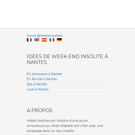
Versione it
Suivre @HotelsInsolites
English version
IDÉES DE WEEK-END INSOLITE À
NANTES
En amoureux à Nantes
En famille à Nantes
Spa à Nantes
Luxe à Nantes
A PROPOS
Hotels Insolites est 'histoire d'une jeune
amoureuse qui rêvait d'épater son chéri avec une
escapade dans un lieu insolite.