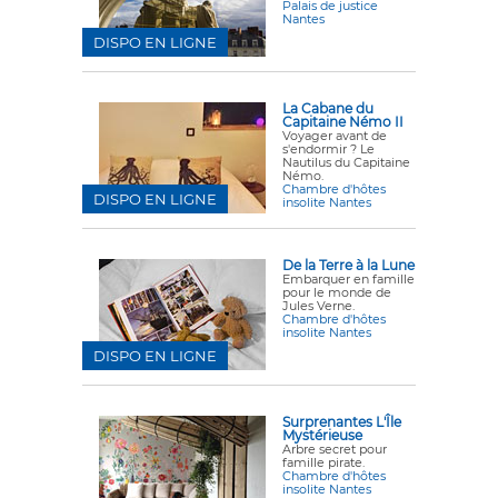
Palais de justice
Nantes
DISPO EN LIGNE
La Cabane du
Capitaine Némo II
Voyager avant de
s'endormir ? Le
Nautilus du Capitaine
Némo.
Chambre d'hôtes
DISPO EN LIGNE
insolite Nantes
De la Terre à la Lune
Embarquer en famille
pour le monde de
Jules Verne.
Chambre d'hôtes
insolite Nantes
DISPO EN LIGNE
Surprenantes L'Île
Mystérieuse
Arbre secret pour
famille pirate.
Chambre d'hôtes
insolite Nantes