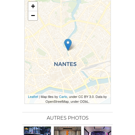
+
−
Leaflet
| Map tiles by
Carto
, under CC BY 3.0. Data by
OpenStreetMap, under ODbL.
AUTRES PHOTOS