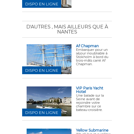
DISPO EN LIGNE
D'AUTRES
, MAIS AILLEURS QUE À
NANTES
Af Chapman
Embarquer pour un
séjour inoubliable à
Stokholm à bord du
trois-mâts carré Af
Chapman.
DISPO EN LIGNE
VIP Paris Yacht
Hotel
Une balade sur la
Seine avant de
rejoindre votre
chambre sur ce
bateau-croisière.
DISPO EN LIGNE
Yellow Submarine
We all live in a yellow