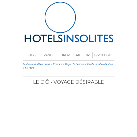
SUISSE
FRANCE
EUROPE
AILLEURS
TYPOLOGIE
Hotels-insolites.com
>
France
>
Pays de Loire
>
Hôtel insolite Nantes
> Le D'Ô
LE D'Ô - VOYAGE DÉSIRABLE