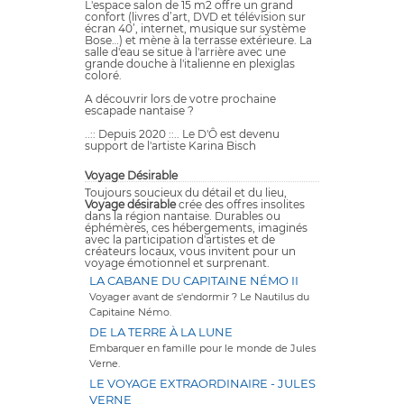
L'espace salon de 15 m2 offre un grand
confort (livres d’art, DVD et télévision sur
écran 40’, internet, musique sur système
Bose…) et mène à la terrasse extérieure. La
salle d'eau se situe à l'arrière avec une
grande douche à l'italienne en plexiglas
coloré.
A découvrir lors de votre prochaine
escapade nantaise ?
..:: Depuis 2020 ::.. Le D'Ô est devenu
support de l'artiste Karina Bisch
Voyage Désirable
Toujours soucieux du détail et du lieu,
Voyage désirable
crée des offres insolites
dans la région nantaise. Durables ou
éphémères, ces hébergements, imaginés
avec la participation d'artistes et de
créateurs locaux, vous invitent pour un
voyage émotionnel et surprenant.
LA CABANE DU CAPITAINE NÉMO II
Voyager avant de s'endormir ? Le Nautilus du
Capitaine Némo.
DE LA TERRE À LA LUNE
Embarquer en famille pour le monde de Jules
Verne.
LE VOYAGE EXTRAORDINAIRE - JULES
VERNE