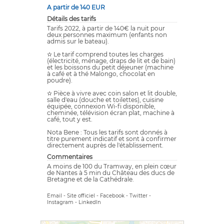
A partir de 140 EUR
Détails des tarifs
Tarifs 2022, à partir de 140€ la nuit pour
deux personnes maximum (enfants non
admis sur le bateau).
✫ Le tarif comprend toutes les charges
(électricité, ménage, draps de lit et de bain)
et les boissons du petit déjeuner (machine
à café et à thé Malongo, chocolat en
poudre).
✫ Pièce à vivre avec coin salon et lit double,
salle d'eau (douche et toilettes), cuisine
équipée, connexion Wi-fi disponible,
cheminée, télévision écran plat, machine à
café, tout y est.
Nota Bene : Tous les tarifs sont donnés à
titre purement indicatif et sont à confirmer
directement auprès de l'établissement.
Commentaires
A moins de 100 du Tramway, en plein cœur
de Nantes à 5 min du Château des ducs de
Bretagne et de la Cathédrale.
Email
-
Site officiel
-
Facebook
-
Twitter
-
Instagram
-
LinkedIn