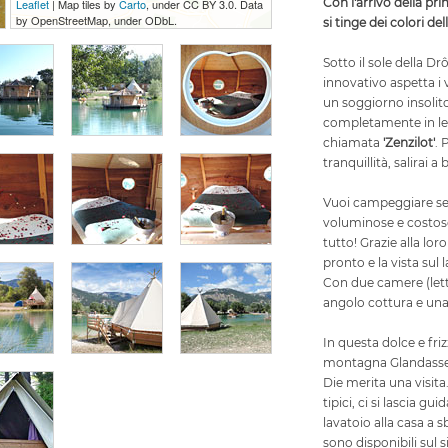
Con l'arrivo della p
Leaflet
| Map tiles by
Carto
, under CC BY 3.0. Data
by OpenStreetMap, under ODbL.
si tinge dei colori dell
Sotto il sole della D
innovativo aspetta 
un soggiorno insolito
completamente in le
chiamata
'Zenzilot'
. 
tranquillità, salirai a
Vuoi campeggiare sen
voluminose e costos
tutto! Grazie alla lor
pronto e la vista sul
Con due camere (letto
angolo cottura e un
In questa dolce e fri
montagna Glandasse, 
Die merita una visita. 
tipici, ci si lascia gu
lavatoio alla casa a s
sono disponibili sul si