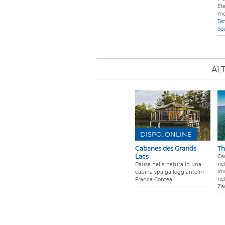
El
mo
Te
So
AL
DISPO. ONLINE
Cabanes des Grands
Th
Lacs
Ca
ne
Pausa nella natura in una
inv
cabina spa galleggiante in
nel
Franca Contea.
Za