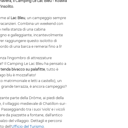
rimavera, il Camping Le Lac Bleu - Koawa
'insolito.
rôme al
Lac Bleu
, un campeggio sempre
i vacanzieri. Combina un weekend con
 nella stanza di una cabina
gno e galleggiante, incantevolmente
Per raggiungere questo isolotto di
 bordo di una barca e remerai fino a lì!
za l'ingombro di attrezzature
e? Il Camping Le Lac Bleu ha pensato a
o
tenda bivacco su palafitte
, tutto è
 lago blu è mozzafiato!
 matrimoniale e letti a castello), un
a grande terrazza, è ancora campeggio?
zzante parte della Drôme, ai piedi della
il villaggio medievale di Chatillon-sur-
Passeggiando tra i suoi 'viols' e i vicoli
idare da piazzette a fontane, dall'antico
balzo del villaggio. Dettagli e percorsi
to dell'
Ufficio del Turismo
.