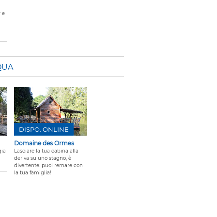
 e
QUA
DISPO. ONLINE
Domaine des Ormes
gia
Lasciare la tua cabina alla
deriva su uno stagno, è
divertente: puoi remare con
la tua famiglia!