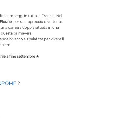
ri campeggi in tutta la Francia. Nel
Fleurie
, per un approccio divertente
el', una camera doppia situata in una
à questa primavera.
e tende bivacco su palafitte per vivere il
oblemi
ile a fine settembre ✯
 DRÔME
?