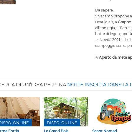
Da sapere:
Vivacamp propone alt
Beaujolais, a
Grappe 
all'enologia, il 'Barr
botte di legno, aprir
..:: Novità 2021 ::.. L
campeggio senza pr
✯
Aperto da metà apr
CERCA DI UN’IDEA PER UNA
NOTTE INSOLITA DANS LA
DISPO. ONLINE
DISPO. ONLINE
rme Fortia
Le Grand Bois
Scoot Nomad