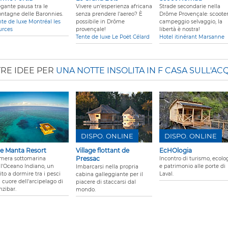
egante pausa tra le
Vivere un'esperienza africana
Strade secondarie nella
ntagne delle Baronnies.
senza prendere l'aereo? È
Drôme Provençale: scooter
nte de luxe Montréal les
possibile in Drôme
campeggio selvaggio, la
urces
provençale!
libertà è nostra!
Tente de luxe Le Poët Célard
Hotel itinérant Marsanne
TRE IDEE PER
UNA NOTTE INSOLITA IN F CASA SULL'AC
DISPO. ONLINE
DISPO. ONLINE
e Manta Resort
Village flottant de
EcHOlogia
Pressac
mera sottomarina
Incontro di turismo, ecolo
ll'Oceano Indiano, un
e patrimonio alle porte di
Imbarcarsi nella propria
ito a dormire tra i pesci
Laval.
cabina galleggiante per il
 cuore dell'arcipelago di
piacere di staccarsi dal
nzibar.
mondo.