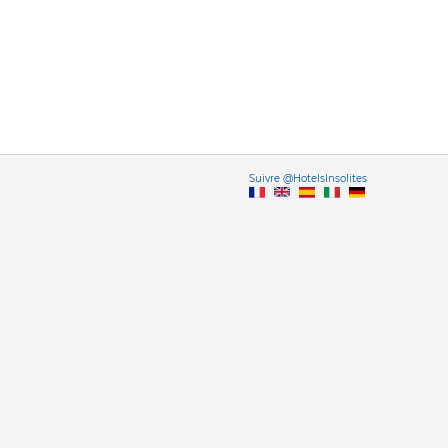
Vers
Suivre @HotelsInsolites
English version