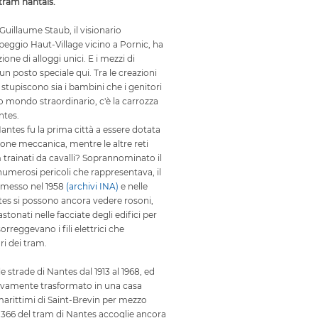
 tram nantais.
 Guillaume Staub, il visionario
peggio Haut-Village vicino a Pornic, ha
ione di alloggi unici. E i mezzi di
n posto speciale qui. Tra le creazioni
 stupiscono sia i bambini che i genitori
 mondo straordinario, c'è la carrozza
ntes.
antes fu la prima città a essere dotata
ione meccanica, mentre le altre reti
 trainati da cavalli? Soprannominato il
i numerosi pericoli che rappresentava, il
smesso nel 1958
(archivi INA)
e nelle
ntes si possono ancora vedere rosoni,
tonati nelle facciate degli edifici per
orreggevano i fili elettrici che
i dei tram.
 strade di Nantes dal 1913 al 1968, ed
ivamente trasformato in una casa
marittimi di Saint-Brevin per mezzo
. 366 del tram di Nantes accoglie ancora