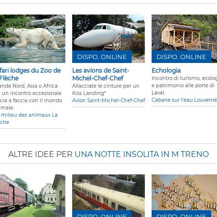
DISPO. ONLINE
DISPO. ONLINE
fari lodges du Zoo de
Les avions de Saint-
Echologia
 Flèche
Michel-Chef-Chef
Incontro di turismo, ecolo
e patrimonio alle porte di
ande Nord, Asia o Africa:
Allacciate le cinture per un
Laval.
vi un incontro eccezionale
Kiss Landing*
Cabane sur l'eau Louverné
ccia a faccia con il mondo
Avion Saint-Michel-Chef-Chef
imale.
 milieu des animaux La
èche
ALTRE IDEE PER
UNA NOTTE INSOLITA IN M TRENO
DISPO. ONLINE
DISPO. ONLINE