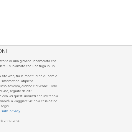
ONI
la storia di una giovane innamorata che
ere il suo amato con una fuga in un
sito web, tra la moltitudine di .com o
te sistemazioni atipiche.
Insolites.com, crebbe e divenne il loro
viso, seguito da altri.
e con voi questi indirizzi che invitano a
ianità, a viaggiare vicino a casa o fino
 sogni.
a sulla privacy
om© 2007-2026