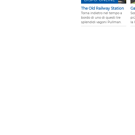
The Old Railway Station
G
Torna indietro nel tempo a
Sos
bordo di uno di questi tre
più
splendidi vagoni Pullman.
la 