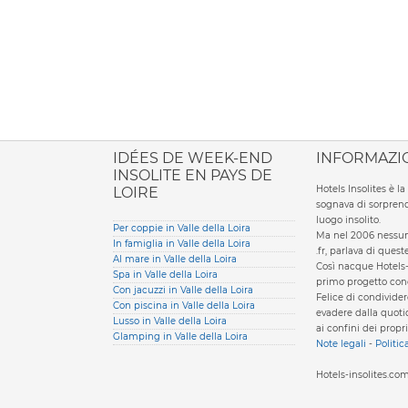
ione italiana
IDÉES DE WEEK-END
INFORMAZI
INSOLITE EN PAYS DE
Hotels Insolites è 
LOIRE
sognava di sorprend
luogo insolito.
Per coppie in Valle della Loira
Ma nel 2006 nessun 
In famiglia in Valle della Loira
.fr, parlava di ques
Al mare in Valle della Loira
Così nacque Hotels-
Spa in Valle della Loira
primo progetto condi
Con jacuzzi in Valle della Loira
Felice di condivider
Con piscina in Valle della Loira
evadere dalla quotid
Lusso in Valle della Loira
ai confini dei propri
Glamping in Valle della Loira
Note legali
-
Politic
Hotels-insolites.c