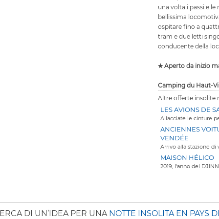
una volta i passi e le 
bellissima locomotiv
ospitare fino a quat
tram e due letti singo
conducente della loc
✯ Aperto da inizio m
Camping du Haut-Vi
Altre offerte insolite
LES AVIONS DE S
Allacciate le cinture p
ANCIENNES VOIT
VENDÉE
Arrivo alla stazione d
MAISON HÉLICO
2019, l'anno del DJINN 
CERCA DI UN’IDEA PER UNA
NOTTE INSOLITA EN PAYS D