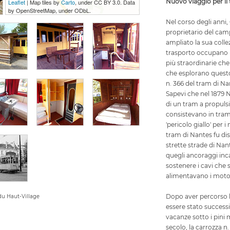
Nuovo viaggio per il
Leaflet
| Map tiles by
Carto
, under CC BY 3.0. Data
by OpenStreetMap, under ODbL.
Nel corso degli anni,
proprietario del cam
ampliato la sua collez
trasporto occupano u
più straordinarie che
che esplorano questo
n. 366 del tram di Na
Sapevi che nel 1879 N
di un tram a propuls
consistevano in tram
'pericolo giallo' per 
tram di Nantes fu di
strette strade di Na
quegli ancoraggi incas
sostenere i cavi che s
alimentavano i motor
Dopo aver percorso le
du Haut-Village
essere stato success
vacanze sotto i pini 
secolo, la carrozza n