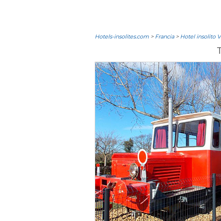
Hotels-insolites.com
>
Francia
>
Hotel insolito V