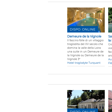
DISPO. ONLINE
Demeure de la Vignole
Sa
la
Il fascino folle di un villaggio
troglodita del XV secolo che
Gr
domina la valle della Loira:
vi
una suite in un Demeure de
fa
la Vignole ou Demeure de la
an
Vignole 3*
Au
Hotel troglodyte Turquant
Fl
DISPO. ONLINE