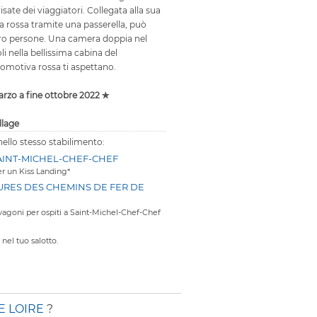
risate dei viaggiatori. Collegata alla sua
a rossa tramite una passerella, può
tro persone. Una camera doppia nel
li nella bellissima cabina del
omotiva rossa ti aspettano.
arzo a fine ottobre 2022 ✯
llage
 nello stesso stabilimento:
AINT-MICHEL-CHEF-CHEF
er un Kiss Landing*
URES DES CHEMINS DE FER DE
i vagoni per ospiti a Saint-Michel-Chef-Chef
nel tuo salotto.
E LOIRE
?