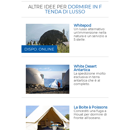
ALTRE IDEE PER
DORMIRE IN F
TENDA DI LUSSO
Whitepod
Un lusso alternativo:
un'immersione nella
natura e un servizio a
5 stelle.
DISPO. ONLINE
White Desert
Antartica
La spedizione molto
esclusiva in terra
antartica che è al
completo.
La Boite à Poissons
Concediti una fuga a
Houat per dormire di
fronte all'oceano.