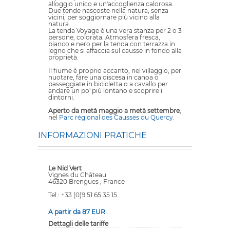
alloggio unico e un'accoglienza calorosa.
Due tende nascoste nella natura, senza
vicini, per soggiornare più vicino alla
natura.
La tenda Voyage è una vera stanza per 2 o 3
persone, colorata. Atmosfera fresca,
bianco e nero per la tenda con terrazza in
legno che si affaccia sul causse in fondo alla
proprietà.
Il fiume è proprio accanto, nel villaggio, per
nuotare, fare una discesa in canoa o
passeggiate in bicicletta o a cavallo per
andare un po' più lontano e scoprire i
dintorni.
Aperto da metà maggio a metà settembre
,
nel
Parc régional des Causses du Quercy
.
INFORMAZIONI PRATICHE
Le Nid Vert
Vignes du Château
46320 Brengues , France
Tel : +33 (0)9 51 65 35 15
A partir da 87 EUR
Dettagli delle tariffe