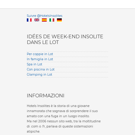
Versione it
Suivre @HotelsInsolites
English version
IDÉES DE WEEK-END INSOLITE
DANS LE LOT
Per coppie in Lot
In famiglia in Lot
Spa in Lot
Con piscina in Lot
Glamping in Lot
INFORMAZIONI
Hotels Insolites è la storia di una giovane
innamorata che sognava di sorprendere il suo
amato con una fuga in un luogo insolito.
Ma nel 2006 nessun sito web, tra la moltitudine
di .com o .fr, parlava di queste sistemazioni
atipiche.