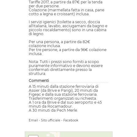
Tariffe 2017, a partire da 87€ per la tenda
per due persone.
Colazione (marmellata fatta in casa, pane
cotto a legna e croissant) inclusa.
I servizi igienici (toilette a secco, doccia
all'italiana, lavabo, asciugamani da bagno e
piccolo riscaldamento) sono in una cabina
di legno.
Per una persona, a partire da 82€
colazione inclusa.
Per tre persone, a partire da 96€ colazione
inclusa.
Nota: Tutti i prezzi sono forniti a scopo
puramente informativo e devono essere
confermati direttamente presso la
struttura.
Commenti
A 15 minuti dalla stazione ferroviaria di
Assier (da Brive e Parigi), 20 minuti da
Figeac e dalla sua stazione ferroviaria.
Trasferimenti organizzati su richiesta.
A 1 ora da Brive e dal suo aeroporto e 45
minuti da Rocamadour.
A 30 minuti da Pech Merle.
Email
-
Sito ufficiale
-
Facebook