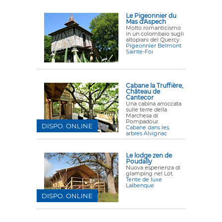
Le Pigeonnier du
Mas d'Aspech
Molto romanticismo
in un colombaio sugli
altopiani del Quercy.
Pigeonnier Belmont
Sainte-Foi
Cabane la Truffière,
Château de
Cantecor
Una cabina arroccata
sulle terre della
Marchesa di
Pompadour.
DISPO. ONLINE
Cabane dans les
arbres Alvignac
Le lodge zen de
Poudally
Nuova esperienza di
glamping nel Lot.
Tente de luxe
Lalbenque
DISPO. ONLINE