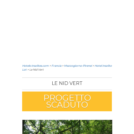
Hotels-insolites.com
>
Francia
>
Mezzogiorno-Pirenei
>
Hotel insolito
Lot
> Le Nid Vert
LE NID VERT
PROGETTO
SCADUTO