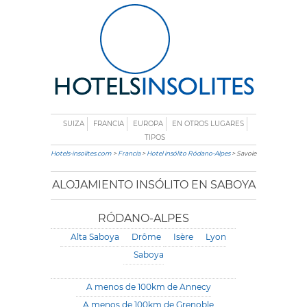
SUIZA
FRANCIA
EUROPA
EN OTROS LUGARES
TIPOS
Hotels-insolites.com
>
Francia
>
Hotel insólito Ródano-Alpes
> Savoie
ALOJAMIENTO INSÓLITO EN SABOYA
RÓDANO-ALPES
Alta Saboya
Drôme
Isère
Lyon
Saboya
A menos de 100km de Annecy
A menos de 100km de Grenoble