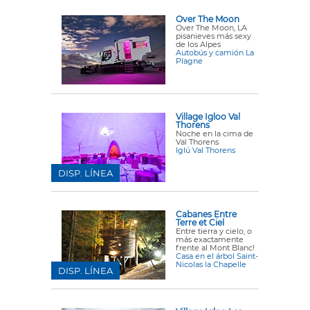
Over The Moon
Over The Moon, LA
pisanieves más sexy
de los Alpes
Autobús y camión La
Plagne
Village Igloo Val
Thorens
Noche en la cima de
Val Thorens
Iglú Val Thorens
DISP. LÍNEA
Cabanes Entre
Terre et Ciel
Entre tierra y cielo, o
más exactamente
frente al Mont Blanc!
Casa en el árbol Saint-
Nicolas la Chapelle
DISP. LÍNEA