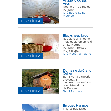
Village Igloo Les
Arcs
Noche en la cima de
Paradiski
Iglú Bourg Saint-
Maurice
DISP. LÍNEA
Blacksheep Igloo
Regálate una noche
inolvidable en un iglú
en La Plagne-
Paradiski frente al
Mont Blanc.
Iglú Macôt-la-Plagne
DISP. LÍNEA
Domaine du Grand
Cellier
Barril, yurta o cabaña
elevada... 3
alojamientos insólitos
con vistas al macizo
de Bauges.
DISP. LÍNEA
Barril Tournon
Bivouac Hannibal
Tras las huellas de