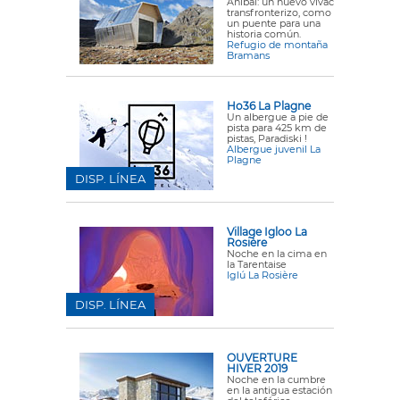
Aníbal: un nuevo vivac
transfronterizo, como
un puente para una
historia común.
Refugio de montaña
Bramans
Ho36 La Plagne
Un albergue a pie de
pista para 425 km de
pistas, Paradiski !
Albergue juvenil La
Plagne
DISP. LÍNEA
Village Igloo La
Rosière
Noche en la cima en
la Tarentaise
Iglú La Rosière
DISP. LÍNEA
OUVERTURE
HIVER 2019
Noche en la cumbre
en la antigua estación