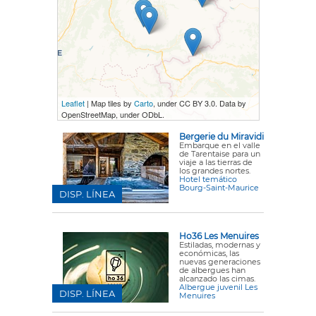
Leaflet
| Map tiles by
Carto
, under CC BY 3.0. Data by
OpenStreetMap, under ODbL.
Bergerie du Miravidi
Embarque en el valle
de Tarentaise para un
viaje a las tierras de
los grandes nortes.
Hotel temático
Bourg-Saint-Maurice
DISP. LÍNEA
Ho36 Les Menuires
Estiladas, modernas y
económicas, las
nuevas generaciones
de albergues han
alcanzado las cimas.
Albergue juvenil Les
DISP. LÍNEA
Menuires