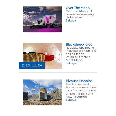
Over The Moon
Over The Moon, LA
pisanieves más sexy
de los Alpes
Saboya
Blacksheep Igloo
Regálate una noche
inolvidable en un iglú
en La Plagne-
Paradiski frente al
Mont Blanc.
Saboya
DISP. LÍNEA
Bivouac Hannibal
Tras las huellas de
Aníbal: un nuevo vivac
transfronterizo, como
un puente para una
historia común.
Saboya