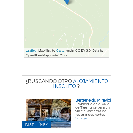
Leaflet
| Map tiles by
Carto
, under CC BY 3.0. Data by
OpenStreetMap, under ODbL.
¿BUSCANDO OTRO
ALOJAMIENTO
INSÓLITO
?
Bergerie du Miravidi
Embarque en el valle
de Tarentaise para un
viaje a las tierras de
los grandes nortes.
Saboya
DISP. LÍNEA