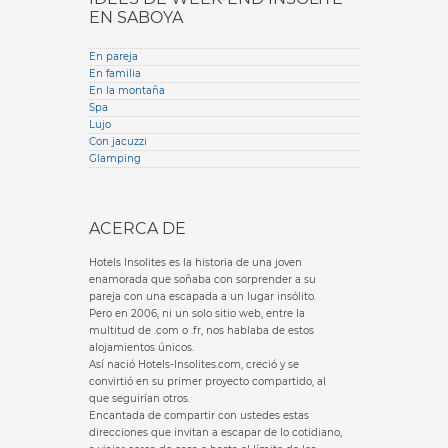
EN SABOYA
En pareja
En familia
En la montaña
Spa
Lujo
Con jacuzzi
Glamping
ACERCA DE
Hotels Insolites es la historia de una joven
enamorada que soñaba con sorprender a su
pareja con una escapada a un lugar insólito.
Pero en 2006, ni un solo sitio web, entre la
multitud de .com o .fr, nos hablaba de estos
alojamientos únicos.
Así nació Hotels-Insolites.com, creció y se
convirtió en su primer proyecto compartido, al
que seguirían otros.
Encantada de compartir con ustedes estas
direcciones que invitan a escapar de lo cotidiano,