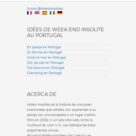
Versione it
Suivre @HotelsInsolites
English version
IDÉES DE WEEK-END INSOLITE
AU PORTUGAL
En pareja en Portugal
En familia en Portugal
Junto al mar en Portugal
Con jacuzzi en Portugal
Con piscina en Portugal
Glamping en Portugal
ACERCA DE
Hotels Insolites es la historia de una joven
enamorada que soñaba con sorprender a su
pareja con una escapada a un lugar insólito.
Pero en 2006, ni un solo sitio web, entre la
multitud de .com o .fr, nos hablaba de estos
alojamientos únicos.
Así nació Hotels-Insolites.com, creció y se