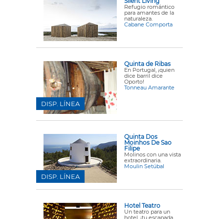
Silent Living
Refugio romántico
para amantes de la
naturaleza.
Cabane Comporta
Quinta de Ribas
En Portugal, ¡quien
dice barril dice
Oporto!
Tonneau Amarante
DISP. LÍNEA
Quinta Dos
Moinhos De Sao
Filipe
Molinos con una vista
extraordinaria.
Moulin Setúbal
DISP. LÍNEA
Hotel Teatro
Un teatro para un
hotel, ¡tu escapada