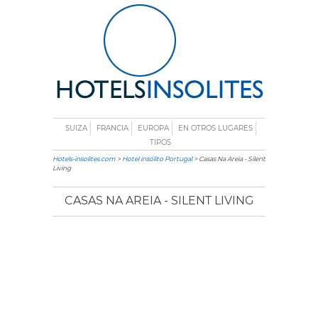
SUIZA
FRANCIA
EUROPA
EN OTROS LUGARES
TIPOS
Hotels-insolites.com
>
Hotel insólito Portugal
> Casas Na Areia - Silent
Living
CASAS NA AREIA - SILENT LIVING