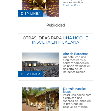
será romántica!
Théâtre Porto
DISP. LÍNEA
Publicidad
OTRAS IDEAS PARA
UNA NOCHE
INSÓLITA EN F CABAÑA
Aire de Bardenas
Un hotel con una
arquitectura muy
contemporánea en
un universo lunar, el
desierto de las
Bardenas Reales.
DISP. LÍNEA
Dormir avec les
loups
Pasar una noche cara
a cara con una
manada de lobos, en
lo profundo del
bosque de Mosela.