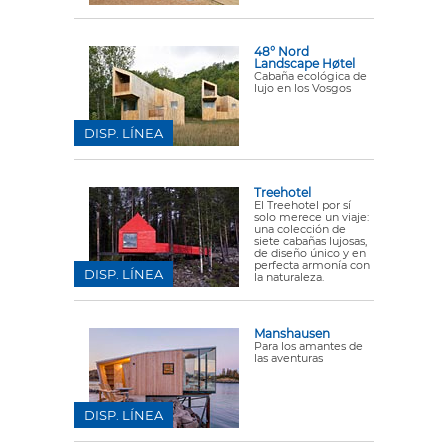
48° Nord
Landscape Høtel
Cabaña ecológica de
lujo en los Vosgos
DISP. LÍNEA
Treehotel
El Treehotel por sí
solo merece un viaje:
una colección de
siete cabañas lujosas,
de diseño único y en
perfecta armonía con
DISP. LÍNEA
la naturaleza.
Manshausen
Para los amantes de
las aventuras
DISP. LÍNEA