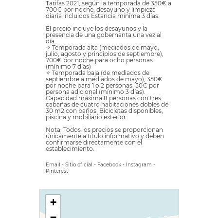
Tarifas 2021, según la temporada de 350€ a
700€ por noche, desayuno y limpieza
diaria incluidos Estancia mínima 3 días.
El precio incluye los desayunos y la
presencia de una gobernanta una vez al
día.
✧ Temporada alta (mediados de mayo,
julio, agosto y principios de septiembre),
700€ por noche para ocho personas
(mínimo 7 días)
✧ Temporada baja (de mediados de
septiembre a mediados de mayo), 350€
por noche para 1 o 2 personas. 50€ por
persona adicional (mínimo 3 días).
Capacidad máxima 8 personas con tres
cabañas de cuatro habitaciones dobles de
30 m2 con baños. Bicicletas disponibles,
piscina y mobiliario exterior.
Nota: Todos los precios se proporcionan
únicamente a título informativo y deben
confirmarse directamente con el
establecimiento.
Email
-
Sitio oficial
-
Facebook
-
Instagram
-
Pinterest
+
−