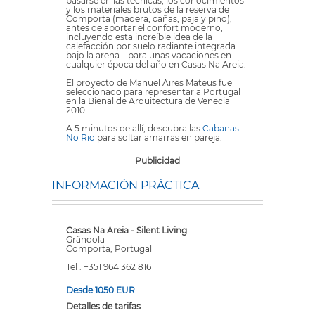
basarse en las técnicas, los conocimientos
y los materiales brutos de la reserva de
Comporta (madera, cañas, paja y pino),
antes de aportar el confort moderno,
incluyendo esta increíble idea de la
calefacción por suelo radiante integrada
bajo la arena... para unas vacaciones en
cualquier época del año en Casas Na Areia.
El proyecto de Manuel Aires Mateus fue
seleccionado para representar a Portugal
en la Bienal de Arquitectura de Venecia
2010.
A 5 minutos de allí, descubra las
Cabanas
No Rio
para soltar amarras en pareja.
Publicidad
INFORMACIÓN PRÁCTICA
Casas Na Areia - Silent Living
Grândola
Comporta, Portugal
Tel : +351 964 362 816
Desde 1050 EUR
Detalles de tarifas