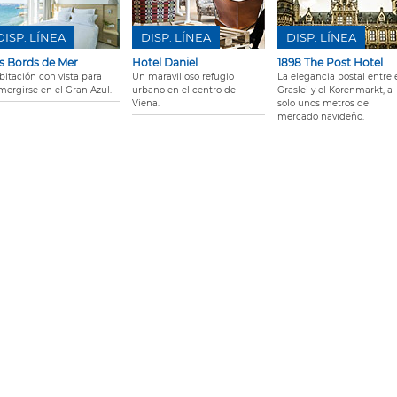
DISP. LÍNEA
DISP. LÍNEA
DISP. LÍNEA
s Bords de Mer
Hotel Daniel
1898 The Post Hotel
bitación con vista para
Un maravilloso refugio
La elegancia postal entre 
mergirse en el Gran Azul.
urbano en el centro de
Graslei y el Korenmarkt, a
Viena.
solo unos metros del
mercado navideño.