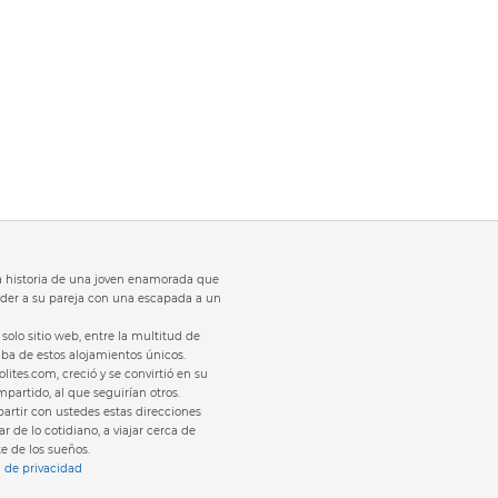
 la historia de una joven enamorada que
der a su pareja con una escapada a un
solo sitio web, entre la multitud de
laba de estos alojamientos únicos.
olites.com, creció y se convirtió en su
partido, al que seguirían otros.
rtir con ustedes estas direcciones
r de lo cotidiano, a viajar cerca de
te de los sueños.
a de privacidad