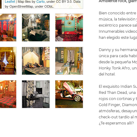
Ambiente rock, glam
Leaflet
| Map tiles by
Carto
, under CC BY 3.0. Data
by OpenStreetMap, under ODbL.
Bien conocido entre 
música, la televisión
excéntrico parece sa
Innumerables videocl
han elegido este lug
Danny y su hermana
única para cada habi
desde la pequeña Mo
Honky Tonk Afro, un
del hotel.
El exquisito Indian 
Red Than Dead, una 
rojos con cortinas y 
Gold Finger, Diamond
atmósferas, desayuno
check-out tardío al 
¿Te esperamos allí?