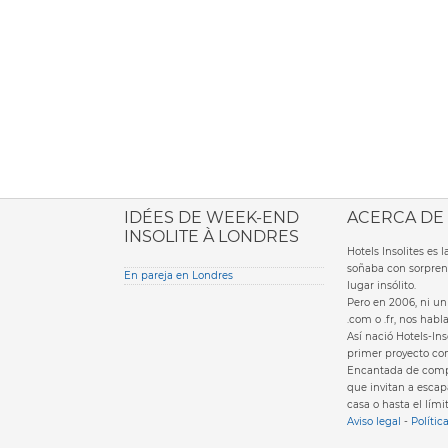
ione italiana
IDÉES DE WEEK-END
ACERCA DE
INSOLITE À LONDRES
Hotels Insolites es
soñaba con sorpren
En pareja en Londres
lugar insólito.
Pero en 2006, ni un 
.com o .fr, nos hab
Así nació Hotels-Ins
primer proyecto com
Encantada de compa
que invitan a escapa
casa o hasta el lími
Aviso legal
-
Polític