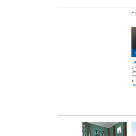
E
Ge
¿F
Be
má
an
Ho