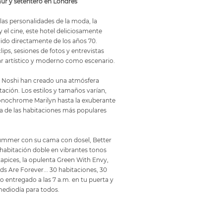
ur y setentero en Londres
las personalidades de la moda, la
 y el cine, este hotel deliciosamente
lido directamente de los años 70.
ips, sesiones de fotos y entrevistas
ar artístico y moderno como escenario.
 Noshi han creado una atmósfera
tación. Los estilos y tamaños varían,
nochrome Marilyn hasta la exuberante
a de las habitaciones más populares
Summer con su cama con dosel, Better
habitación doble en vibrantes tonos
tapices, la opulenta Green With Envy,
s Are Forever... 30 habitaciones, 30
 entregado a las 7 a.m. en tu puerta y
mediodía para todos.