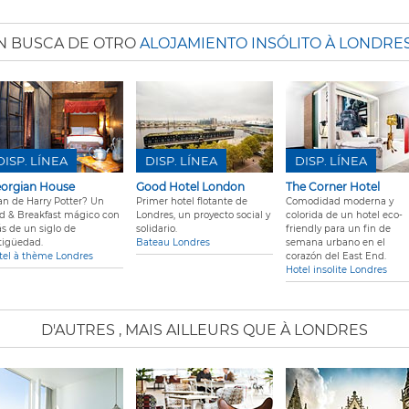
N BUSCA DE OTRO
ALOJAMIENTO INSÓLITO À LONDRE
DISP. LÍNEA
DISP. LÍNEA
DISP. LÍNEA
orgian House
Good Hotel London
The Corner Hotel
an de Harry Potter? Un
Primer hotel flotante de
Comodidad moderna y
d & Breakfast mágico con
Londres, un proyecto social y
colorida de un hotel eco-
s de un siglo de
solidario.
friendly para un fin de
tigüedad.
Bateau Londres
semana urbano en el
tel à thème Londres
corazón del East End.
Hotel insolite Londres
D'AUTRES
, MAIS AILLEURS QUE À LONDRES