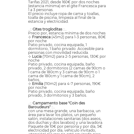
Tarifas 2021, desde 160€ por dos noches
(estancia mínima) en el gîte Francesca para
1 a 3 personas.
El precio incluye ropa de cama y toallas,
toalla de piscina, limpieza al final de la
estancia y electricidad.
..::
Gîtes trogloditas
::..
Precio por, estancia mínima de dos noches
⊹
Francesca
(45m2) para 1-3 personas, 80€
por noche
Patio privado, cocina equipada, 1
dormitorio, 1 baño privado. Accesible para
personas con movilidad reducida.
⊹
Lucia
(70m2) para 2-5 personas, 130€ por
noche
Patio privado, cocina equipada, baño
privado, 2 dormitorios (2 camas de 90cm o
1 cama de 180cm y 3 camas de 90cm o 1
cama de 180cm y 1 cama de 90cm), 2
baños.
⊹
Emilia
(110m2) para 4-7 personas, 190€
por noche
Patio privado, cocina equipada, baño
privado, 3 dormitorios y 3 baños.
..::
Campamento base "Coin des
Baroudeurs"
::..
con una mesa grande, una barbacoa, un
área para lavar los platos, un pequeño
salón, instalaciones sanitarias (dos aseos,
dos duchas y dos lavabos) y una lavadora.
Paquete de 10€ por persona y por día, 5€
electricidad por día, vehículo invitado,