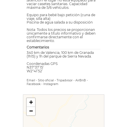
¡atención! el lugar no está equipado para
vaciar casetes sanitarias. Capacidad
máxima de 5/6 vehículos.
Equipo para bebé bajo petición (cuna de
viaje, silla alta)
Piscina de agua salada a su disposición
Nota: Todos los precios se proporcionan
únicamente a título informativo y deben
confirmarse directamente con el
establecimiento.
Comentarios
340 km de Valencia, 100 km de Granada
(1h15) y 1h del parque de Sierra Nevada.
Coordenadas GPS
N37°37’15’
W2°41’52’
Email
-
Sitio oficial
-
Tripadvisor
-
AirBnB
-
Facebook
-
Instagram
+
−