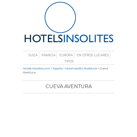
SUIZA
FRANCIA
EUROPA
EN OTROS LUGARES
TIPOS
Hotels-insolites.com
>
España
>
Hotel insólito Andalucía
> Cueva
Aventura
CUEVA AVENTURA