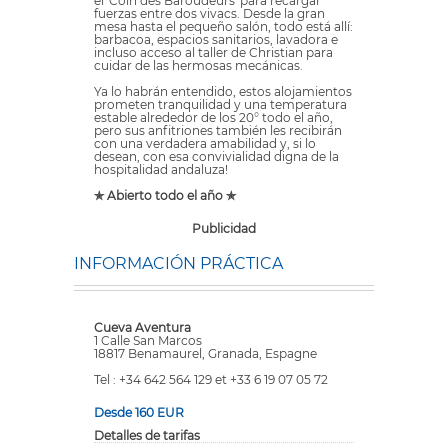
el 'Coin des Baroudeurs' para recargar
fuerzas entre dos vivacs. Desde la gran
mesa hasta el pequeño salón, todo está allí:
barbacoa, espacios sanitarios, lavadora e
incluso acceso al taller de Christian para
cuidar de las hermosas mecánicas.
Ya lo habrán entendido, estos alojamientos
prometen tranquilidad y una temperatura
estable alrededor de los 20° todo el año,
pero sus anfitriones también les recibirán
con una verdadera amabilidad y, si lo
desean, con esa convivialidad digna de la
hospitalidad andaluza!
✯ Abierto todo el año ✯
Publicidad
INFORMACIÓN PRÁCTICA
Cueva Aventura
1 Calle San Marcos
18817 Benamaurel, Granada, Espagne
Tel : +34 642 564 129 et +33 6 19 07 05 72
Desde 160 EUR
Detalles de tarifas