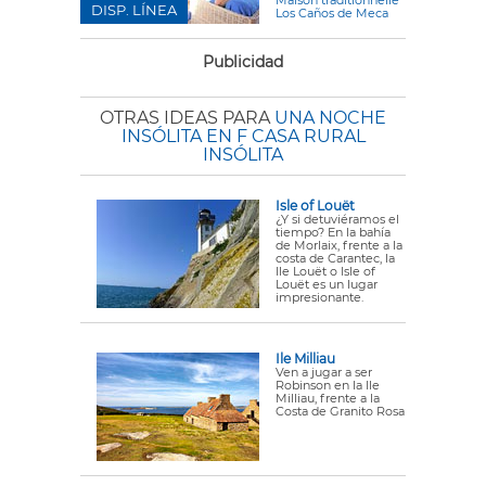
Maison traditionnelle
DISP. LÍNEA
Los Caños de Meca
Publicidad
OTRAS IDEAS PARA
UNA NOCHE
INSÓLITA EN F CASA RURAL
INSÓLITA
Isle of Louët
¿Y si detuviéramos el
tiempo? En la bahía
de Morlaix, frente a la
costa de Carantec, la
Ile Louët o Isle of
Louët es un lugar
impresionante.
Ile Milliau
Ven a jugar a ser
Robinson en la Ile
Milliau, frente a la
Costa de Granito Rosa