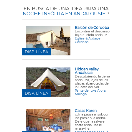
EN BUSCA DE UNA IDEA PARA UNA
NOCHE INSÓLITA EN ANDALOUSIE
?
Balcón de Córdoba
Encontrar el descanso
bajo el cielo andaluz.
Eglise & Abbaye
Córdoba
DISP. LÍNEA
Hidden Valley
Andalucia
Descubriendo la tierra
andaluza, lejos de las
playas abarrotadas de
la Costa del Sol.
Tente de luxe Alora,
DISP. LÍNEA
Malaga
Casas Karen
¿Una pausa al sol, con
los pies en la arena?
Deje que la salvaje
costa andaluza le
maraville.