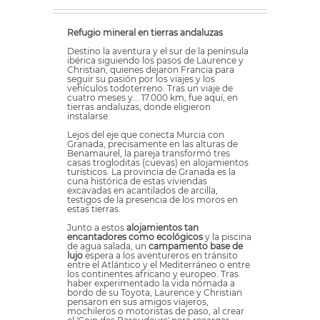
Refugio mineral en tierras andaluzas
Destino la aventura y el sur de la península
ibérica siguiendo los pasos de Laurence y
Christian, quienes dejaron Francia para
seguir su pasión por los viajes y los
vehículos todoterreno. Tras un viaje de
cuatro meses y... 17.000 km, fue aquí, en
tierras andaluzas, donde eligieron
instalarse.
Lejos del eje que conecta Murcia con
Granada, precisamente en las alturas de
Benamaurel, la pareja transformó tres
casas trogloditas (cuevas) en alojamientos
turísticos. La provincia de Granada es la
cuna histórica de estas viviendas
excavadas en acantilados de arcilla,
testigos de la presencia de los moros en
estas tierras.
Junto a estos
alojamientos tan
encantadores como ecológicos
y la piscina
de agua salada, un
campamento base de
lujo
espera a los aventureros en tránsito
entre el Atlántico y el Mediterráneo o entre
los continentes africano y europeo. Tras
haber experimentado la vida nómada a
bordo de su Toyota, Laurence y Christian
pensaron en sus amigos viajeros,
mochileros o motoristas de paso, al crear