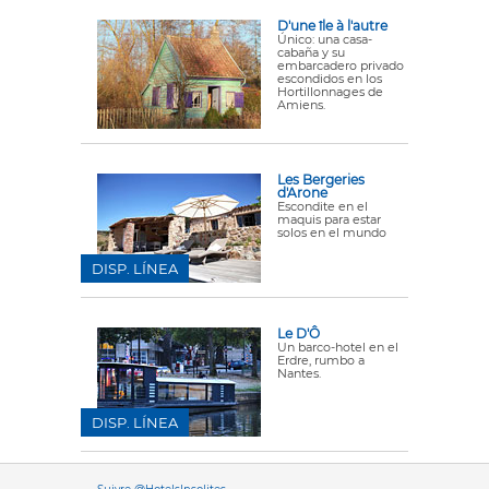
D'une île à l'autre
Único: una casa-
cabaña y su
embarcadero privado
escondidos en los
Hortillonnages de
Amiens.
Les Bergeries
d'Arone
Escondite en el
maquis para estar
solos en el mundo
DISP. LÍNEA
Le D'Ô
Un barco-hotel en el
Erdre, rumbo a
Nantes.
DISP. LÍNEA
Versione it