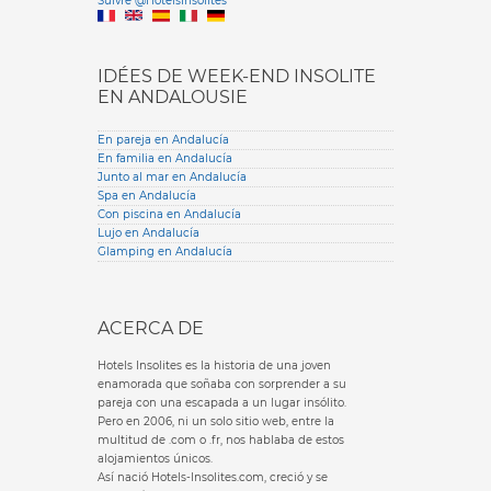
Suivre @HotelsInsolites
English version
IDÉES DE WEEK-END INSOLITE
EN ANDALOUSIE
En pareja en Andalucía
En familia en Andalucía
Junto al mar en Andalucía
Spa en Andalucía
Con piscina en Andalucía
Lujo en Andalucía
Glamping en Andalucía
ACERCA DE
Hotels Insolites es la historia de una joven
enamorada que soñaba con sorprender a su
pareja con una escapada a un lugar insólito.
Pero en 2006, ni un solo sitio web, entre la
multitud de .com o .fr, nos hablaba de estos
alojamientos únicos.
Así nació Hotels-Insolites.com, creció y se