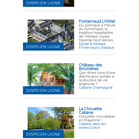
DISPO EN LIGNE
Fontevraud L'Hôtel
Du gothique à l'heure
du numérique, la
tradition hospitalière
de l'Abbaye royale
traverse neuf siècles.
Eglise & Abbaye
DISPO EN LIGNE
Fontevraud L'Abbaye
Château des
Briottières
Que diriez-vous d'une
datcha pour goûter à
la douceur de vie
angevine ?
Cabane Champigné
DISPO EN LIGNE
La Chouette
Cabane
Chouette, ma cabane
en Mayenne !
Cabane dans les
arbres Craon
DISPO EN LIGNE