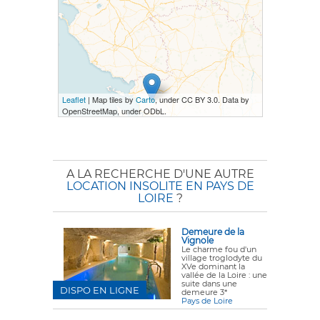
Leaflet
| Map tiles by
Carto
, under CC BY 3.0. Data by
OpenStreetMap, under ODbL.
A LA RECHERCHE D'UNE AUTRE
LOCATION INSOLITE EN PAYS DE
LOIRE
?
Demeure de la
Vignole
Le charme fou d'un
village troglodyte du
XVe dominant la
vallée de la Loire : une
suite dans une
DISPO EN LIGNE
demeure 3*
Pays de Loire