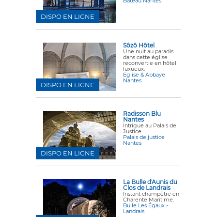
Bateau Nantes
DISPO EN LIGNE
Sôzô Hôtel
Une nuit au paradis
dans cette église
reconvertie en hôtel
luxueux.
Eglise & Abbaye
Nantes
DISPO EN LIGNE
Radisson Blu
Nantes
Intrigue au Palais de
Justice
Palais de justice
Nantes
DISPO EN LIGNE
La Bulle d'Aunis du
Clos de Landrais
Instant champêtre en
Charente Maritime.
Bulle Les Égaux -
Landrais