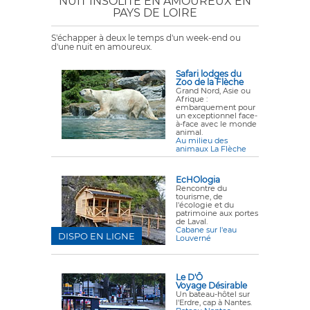
NUIT INSOLITE EN AMOUREUX EN
PAYS DE LOIRE
S'échapper à deux le temps d'un week-end ou
d'une nuit en amoureux.
Safari lodges du
Zoo de la Flèche
Grand Nord, Asie ou
Afrique :
embarquement pour
un exceptionnel face-
à-face avec le monde
animal.
Au milieu des
animaux La Flèche
EcHOlogia
Rencontre du
tourisme, de
l'écologie et du
patrimoine aux portes
de Laval.
Cabane sur l'eau
DISPO EN LIGNE
Louverné
Le D'Ô
Voyage Désirable
Un bateau-hôtel sur
l'Erdre, cap à Nantes.