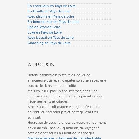
En amoureux en Pays de Loire
En famille en Pays de Loire
Avec piscine en Pays de Loire
En bord de mer en Pays de Loire
Spa en Pays de Loire
Luxe en Pays de Loire
Avec jacuzzi en Pays de Loire
Glamping en Pays de Loire
A PROPOS
Hotels Insolites est 'histoire d'une jeune
amoureuse qui rêvait d'épater son chéri avec une
escapade dans un lieu insolite.
Mais en 2006 pas un site internet, dans une
foultitude de .com ou .fr, ne nous parlait de ces
hébergements atypiques.
Ainsi Hotels-Insolites.com vit le jour, évolua et
devient leur premier projet partagé, d'autres
suivront.
Heureuse de vous livrer ces adresses qui donnent
envie de s'éclipser du quotidien, de voyager à
côté de chez soi ou au bout de ses songes.
Mentions légales
-
Politique de confidentialité