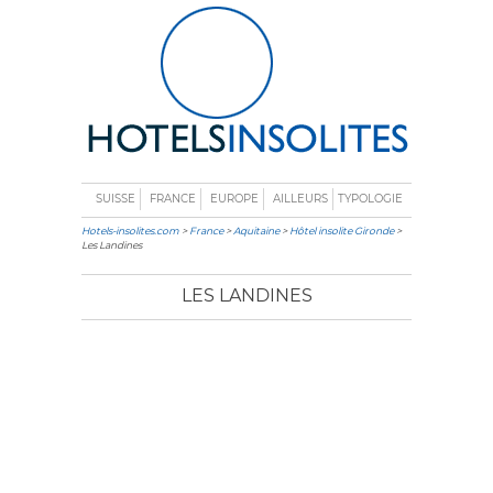
SUISSE
FRANCE
EUROPE
AILLEURS
TYPOLOGIE
Hotels-insolites.com
>
France
>
Aquitaine
>
Hôtel insolite Gironde
>
Les Landines
LES LANDINES