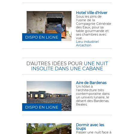
Hotel Ville d'Hiver
Sous les pins de
l'usine de la
Compagnie Générale
des Eaux, pour sa
table gourmande et
ses chambres avec
DISPO EN LIGNE
vue.
Lieu industriel
Arcachon
D'AUTRES IDÉES POUR
UNE NUIT
INSOLITE DANS UNE CABANE
Aire de Bardenas
Un hôtel à
l’architecture très
contemporaine dans
un univers lunaire, le
désert des Bardenas
Reales.
DISPO EN LIGNE
Dormir avec les
loups
Passer une nuit face à