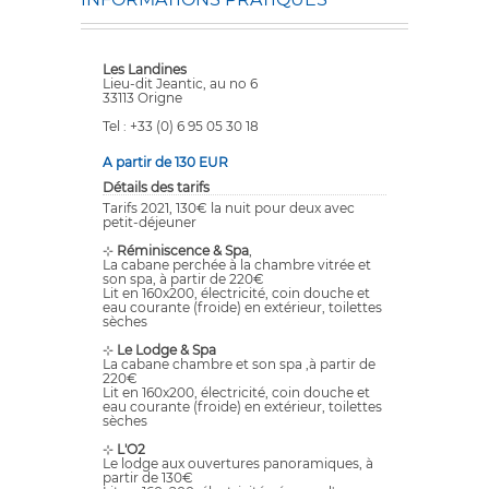
Les Landines
Lieu-dit Jeantic, au no 6
33113 Origne
Tel : +33 (0) 6 95 05 30 18
A partir de 130 EUR
Détails des tarifs
Tarifs 2021, 130€ la nuit pour deux avec
petit-déjeuner
⊹
Réminiscence & Spa
,
La cabane perchée à la chambre vitrée et
son spa, à partir de 220€
Lit en 160x200, électricité, coin douche et
eau courante (froide) en extérieur, toilettes
sèches
⊹
Le Lodge & Spa
La cabane chambre et son spa ,à partir de
220€
Lit en 160x200, électricité, coin douche et
eau courante (froide) en extérieur, toilettes
sèches
⊹
L'O2
Le lodge aux ouvertures panoramiques, à
partir de 130€