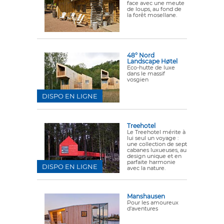
face avec une meute
de loups, au fond de
la forêt mosellane.
48° Nord
Landscape Høtel
Eco-hutte de luxe
dans le massif
vosgien
DISPO EN LIGNE
Treehotel
Le Treehotel mérite à
lui seul un voyage :
une collection de sept
cabanes luxueuses, au
design unique et en
parfaite harmonie
DISPO EN LIGNE
avec la nature.
Manshausen
Pour les amoureux
d'aventures