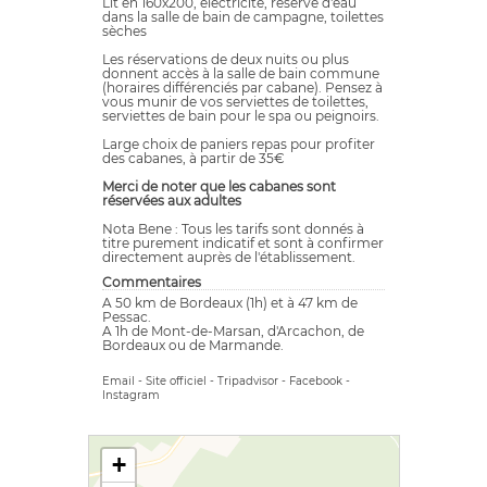
Lit en 160x200, électricité, réserve d'eau
dans la salle de bain de campagne, toilettes
sèches
Les réservations de deux nuits ou plus
donnent accès à la salle de bain commune
(horaires différenciés par cabane). Pensez à
vous munir de vos serviettes de toilettes,
serviettes de bain pour le spa ou peignoirs.
Large choix de paniers repas pour profiter
des cabanes, à partir de 35€
Merci de noter que les cabanes sont
réservées aux adultes
Nota Bene : Tous les tarifs sont donnés à
titre purement indicatif et sont à confirmer
directement auprès de l'établissement.
Commentaires
A 50 km de Bordeaux (1h) et à 47 km de
Pessac.
A 1h de Mont-de-Marsan, d'Arcachon, de
Bordeaux ou de Marmande.
Email
-
Site officiel
-
Tripadvisor
-
Facebook
-
Instagram
+