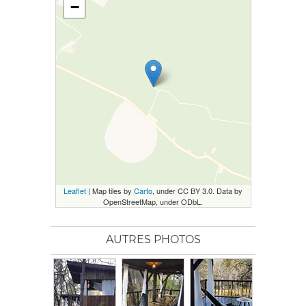
−
Leaflet
| Map tiles by
Carto
, under CC BY 3.0. Data by
OpenStreetMap, under ODbL.
AUTRES PHOTOS