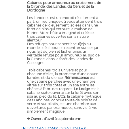
Cabanes pour amoureux au croisement de
la Gironde, des Landes, du Gers et de la
Dordogne
Les Landines est un endroit résolument à
part, un lieu unique où vous attendent trois
cabanes délicieusement isolées dans une
forêt de pins qui entoure la maison de
Karine. Votre hôte a imaginé et créé ces
trois cabanes ouvertes sur la nature
alentour.
Des refuges pour se sentir seul(e)s au
monde, idéal pour se recentrer sur ce qui
nous fait du bien et lâcher prise, un
véritable refuge pour amoureux au sud de
la Gironde, dans la forêt des Landes de
Gascogne.
Trois cabanes, trois univers et pour
chacune d'elles, la promesse d'une douce
lumière et du silence.
Réminiscence
est
une cabane perchée avec une chambre
vitrée sur trois côtés et un spa entre les
chênes à l'abri des regards.
Le Lodge
est la
cabane-suite ouverte sur la forêt avec son
spa au pied du lit.
L'O2
, la cabane mythique
des Landines, conçue toute de bois et de
verre et sur pilotis, est une chambre aux
ouvertures panoramiques, sans vis-à-vis,
simplement magique !
✯ Ouvert d'avril à septembre ✯
INFORMATIONS PRATIQUES