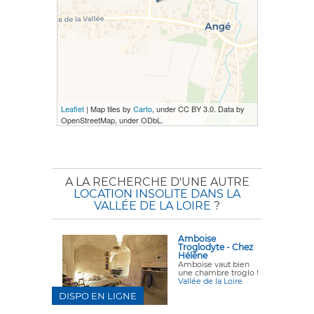
Leaflet
| Map tiles by
Carto
, under CC BY 3.0. Data by
OpenStreetMap, under ODbL.
A LA RECHERCHE D'UNE AUTRE
LOCATION INSOLITE DANS LA
VALLÉE DE LA LOIRE
?
Amboise
Troglodyte - Chez
Hélène
Amboise vaut bien
une chambre troglo !
Vallée de la Loire
DISPO EN LIGNE