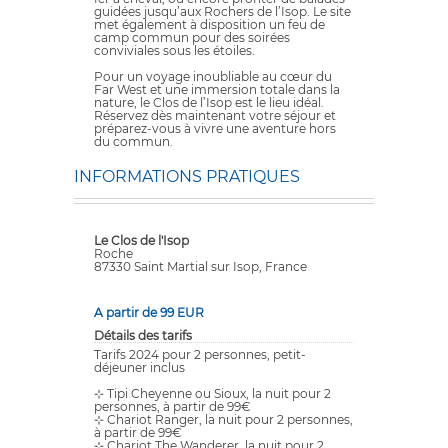
guidées jusqu’aux Rochers de l’Isop. Le site
met également à disposition un feu de
camp commun pour des soirées
conviviales sous les étoiles.
Pour un voyage inoubliable au cœur du
Far West et une immersion totale dans la
nature, le Clos de l’Isop est le lieu idéal.
Réservez dès maintenant votre séjour et
préparez-vous à vivre une aventure hors
du commun.
INFORMATIONS PRATIQUES
Le Clos de l'Isop
Roche
87330 Saint Martial sur Isop, France
A partir de 99 EUR
Détails des tarifs
Tarifs 2024 pour 2 personnes, petit-
déjeuner inclus
⊹ Tipi Cheyenne ou Sioux, la nuit pour 2
personnes, à partir de 99€
⊹ Chariot Ranger, la nuit pour 2 personnes,
à partir de 99€
⊹ Chariot The Wanderer, la nuit pour 2