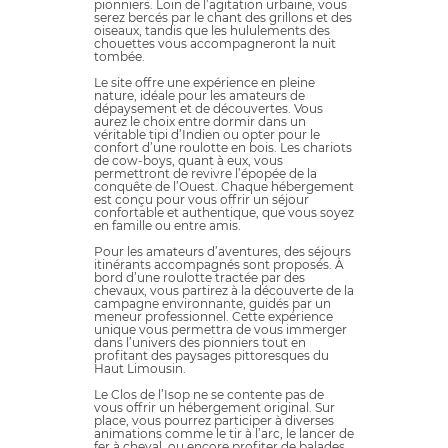
pionniers. Loin de l’agitation urbaine, vous
serez bercés par le chant des grillons et des
oiseaux, tandis que les hululements des
chouettes vous accompagneront la nuit
tombée.
Le site offre une expérience en pleine
nature, idéale pour les amateurs de
dépaysement et de découvertes. Vous
aurez le choix entre dormir dans un
véritable tipi d’Indien ou opter pour le
confort d’une roulotte en bois. Les chariots
de cow-boys, quant à eux, vous
permettront de revivre l’épopée de la
conquête de l’Ouest. Chaque hébergement
est conçu pour vous offrir un séjour
confortable et authentique, que vous soyez
en famille ou entre amis.
Pour les amateurs d’aventures, des séjours
itinérants accompagnés sont proposés. À
bord d’une roulotte tractée par des
chevaux, vous partirez à la découverte de la
campagne environnante, guidés par un
meneur professionnel. Cette expérience
unique vous permettra de vous immerger
dans l’univers des pionniers tout en
profitant des paysages pittoresques du
Haut Limousin.
Le Clos de l’Isop ne se contente pas de
vous offrir un hébergement original. Sur
place, vous pourrez participer à diverses
animations comme le tir à l’arc, le lancer de
fer à cheval, ou encore profiter de balades