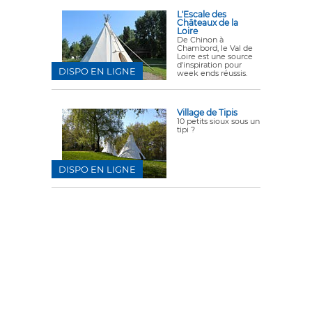
L'Escale des
Châteaux de la
Loire
De Chinon à
Chambord, le Val de
Loire est une source
d'inspiration pour
DISPO EN LIGNE
week ends réussis.
Village de Tipis
10 petits sioux sous un
tipi ?
DISPO EN LIGNE