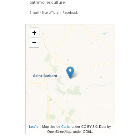
patrimoine culturel.
Email
-
Site officiel
-
Facebook
+
−
Leaflet
| Map tiles by
Carto
, under CC BY 3.0. Data by
OpenStreetMap, under ODbL.