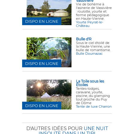
Vassivière
Vie de bohème à
l'asinerie de Vassivière
: roulotte, yourte et
ferme pédagogique
en Haute-Vienne.
DISPO EN LIGNE
Yourte Peyrat-le-
Château
Bulle d'R
Sous le ciel étoilé de
la Haute-Vienne, une
bulle de romantisme.
Bulle Dournazac
DISPO EN LIGNE
La Toile sous les
Étoiles
Tentes-lodges,
caravane, yourte,
piscine, du glamping
tout proche du Puy
de Dôme
DISPO EN LIGNE
Tente de luxe Charron
D'AUTRES IDÉES POUR
UNE NUIT
INSOLITE DANS UN TIPI