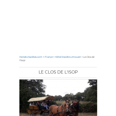
Hotels-insolites.com
>
France
>
Hôtel insolite Limousin
> Le Clos de
l'Isop
LE CLOS DE L'ISOP