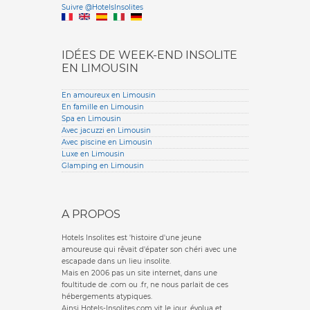
Suivre @HotelsInsolites
English version
IDÉES DE WEEK-END INSOLITE
EN LIMOUSIN
En amoureux en Limousin
En famille en Limousin
Spa en Limousin
Avec jacuzzi en Limousin
Avec piscine en Limousin
Luxe en Limousin
Glamping en Limousin
A PROPOS
Hotels Insolites est 'histoire d'une jeune
amoureuse qui rêvait d'épater son chéri avec une
escapade dans un lieu insolite.
Mais en 2006 pas un site internet, dans une
foultitude de .com ou .fr, ne nous parlait de ces
hébergements atypiques.
Ainsi Hotels-Insolites.com vit le jour, évolua et