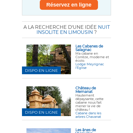
A LA RECHERCHE D'UNE IDÉE
NUIT
INSOLITE EN LIMOUSIN
?
Les Cabanes de
Salagnac
Ma cabane en
Corrèze, moderne et
écolo.
Lodge Meyrignac
l’Eglise
DISPO EN LIGNE
Château de
Memanat
Hautement
dépaysante, cette
cabane nous fait
mener la vie de
château !
DISPO EN LIGNE
Cabane dans les
arbres Chavanat
Les ânes de