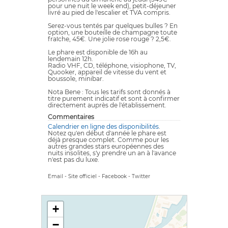
pour une nuit le week end), petit-déjeuner
livré au pied de l'escalier et TVA compris.
Serez-vous tentés par quelques bulles ? En
option, une bouteille de champagne toute
fraîche, 45€. Une jolie rose rouge ? 2,5€.
Le phare est disponible de 16h au
lendemain 12h.
Radio VHF, CD, téléphone, visiophone, TV,
Quooker, appareil de vitesse du vent et
boussole, minibar.
Nota Bene : Tous les tarifs sont donnés à
titre purement indicatif et sont à confirmer
directement auprès de l'établissement.
Commentaires
Calendrier en ligne des disponibilités
.
Notez qu'en début d'année le phare est
déjà presque complet. Comme pour les
autres grandes stars européennes des
nuits insolites, s'y prendre un an à l'avance
n'est pas du luxe.
Email
-
Site officiel
-
Facebook
-
Twitter
+
−