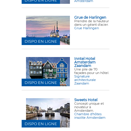
Amsterdam
Grue de Harlingen
Prendre de la hauteur
dans un géant d'acier.
Grue Harlingen
DISPO EN LIGNE
Inntel Hotel
Amsterdam
Zaandam
Une pile de 70
façades pour un hôtel.
Signature
architecturale
DISPO EN LIGNE
Zaandam
Sweets Hotel
Concept unique et
novateur à
Amsterdam.
Chambre d'hôtes
insolite Amsterdam
DISPO EN LIGNE