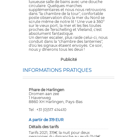
luxueuse salle de bains avec une douche
circulaire. Quelques marches
supplémentaires et nous nous retrouvons
dans "la chambre de la tour", confortable
poste observation d'où la mer du Nord se
scrute même de notre lit ! Une vue à 360°
sur le vieux port, la mer et les îles toutes
proches de Terschelling et Vlieland, c'est
absolument fantastique.
Un dernier escalier, plus raide celui-ci, nous
conduit dans la "chambre des lanternes",
d'où les signaux étaient envoyés. Ce soir,
nous y dînerons tous les deux !
Publicité
INFORMATIONS PRATIQUES
Phare de Harlingen
Dromen aan zee
1 Havenweg
8860 XH Harlingen, Pays-Bas
Tel : +31 (0)517 414410
A partir de 319 EUR
Détails des tarifs
Tarifs 2021, 319€ la nuit pour deux
personnes du dimanche au jeudi (349€