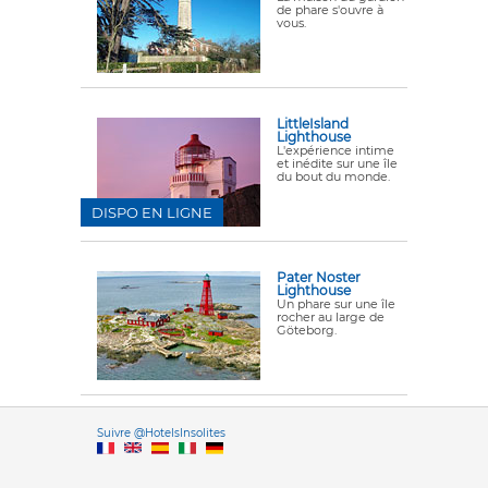
de phare s'ouvre à
vous.
LittleIsland
Lighthouse
L'expérience intime
et inédite sur une île
du bout du monde.
DISPO EN LIGNE
Pater Noster
Lighthouse
Un phare sur une île
rocher au large de
Göteborg.
Versione it
Suivre @HotelsInsolites
English version