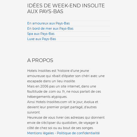
IDÉES DE WEEK-END INSOLITE
AUX PAYS-BAS
En amoureux aux Pays-Bas
En bord de mer aux Pays-Bas
Spa aux Pays-Bas
Luxe aux Pays-Bas
A PROPOS
Hotels Insolites est 'histoire d'une jeune
amoureuse qui rêvait d'épater son chéri avec une
escapade dans un lieu insolite.
Mais en 2006 pas un site internet, dans une
foultitude de .com ou .fr, ne nous parlait de ces
hébergements atypiques.
Ainsi Hotels-Insolites.com vit le jour, évolua et
devient leur premier projet partagé, d'autres
suivront.
Heureuse de vous livrer ces adresses qui donnent
envie de s'éclipser du quotidien, de voyager à
côté de chez soi ou au bout de ses songes.
Mentions légales
-
Politique de confidentialité