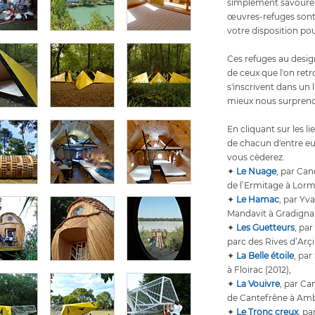
simplement savourer 
œuvres-refuges sont 
votre disposition pou
Ces refuges au desig
de ceux que l'on ret
s'inscrivent dans un 
mieux nous surprend
En cliquant sur les l
de chacun d'entre eu
vous cèderez.
✦
Le Nuage
, par Can
de l’Ermitage à Lorm
✦
Le Hamac
, par Yv
Mandavit à Gradignan
✦
Les Guetteurs
, par
parc des Rives d’Arçi
✦
La Belle étoile
, pa
à Floirac (2012),
✦
La Vouivre
, par Ca
de Cantefrêne à Amb
✦
Le Tronc creux
, pa