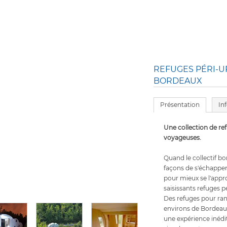
REFUGES PÉRI-U
BORDEAUX
Présentation
In
Une collection de r
voyageuses.
Quand le collectif bo
façons de s'échapper 
pour mieux se l'appro
saisissants refuges p
Des refuges pour ran
environs de Bordeaux
une expérience inédi