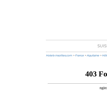
SUIS
Hotels-insolites.com
>
France
>
Aquitaine
>
Hôt