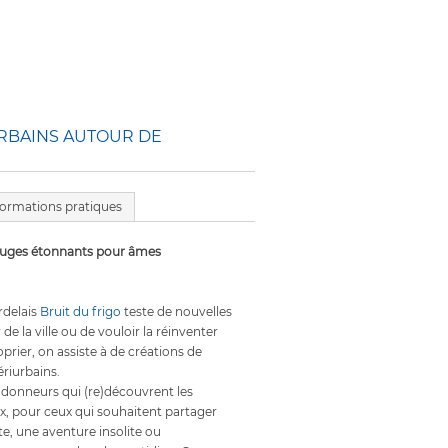
RBAINS AUTOUR DE
formations pratiques
efuges étonnants pour âmes
rdelais
Bruit du frigo
teste de nouvelles
de la ville ou de vouloir la réinventer
prier, on assiste à de créations de
ériurbains.
donneurs qui (re)découvrent les
, pour ceux qui souhaitent partager
te, une aventure insolite ou