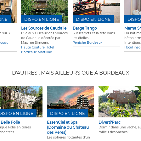
IGNE
DISPO EN LIGNE
DISPO EN LIGNE
DISPO
Les Sources de Caudalie
Barge Tango
Mama Sh
 sur 3
L'Ile aux Oiseaux des Sources
Sur les flots et la tête dans
Du bâtime
de Caudalie décorée par
les étoiles
béton arm
 coquin
Maxime Simoens
Péniche Bordeaux
intention
Haute Couture Hotel
Hotel inso
Bordeaux-Martillac
D'AUTRES
, MAIS AILLEURS QUE À BORDEAUX
DISPO EN LIGNE
DISPO EN LIGNE
 Belle Folie
EssenCiel et Spa
Diverti'Parc
(Domaine du Château
ique Folie en terres
Dormir dans une vache, a
chantées
des Pères)
milieu des vaches !
Les sphères flottantes d'un