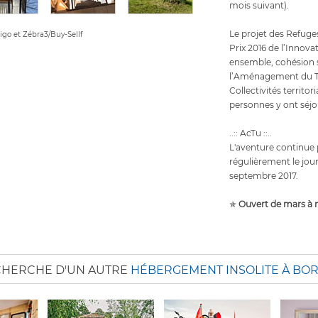
mois suivant).
Le projet des Refuges 
rigo et Zébra3/Buy-Sellf
Prix 2016 de l’Innovat
ensemble, cohésion s
l’Aménagement du Ter
Collectivités territo
personnes y ont séj
..:: AcTu ::..
L'aventure continue
régulièrement le jour
septembre 2017.
✯
Ouvert de mars à
CHERCHE D'UN AUTRE
HÉBERGEMENT INSOLITE À BO