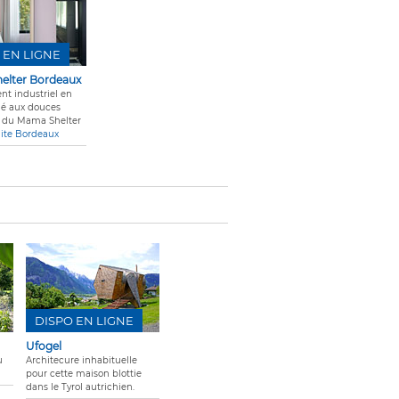
 EN LIGNE
elter Bordeaux
nt industriel en
é aux douces
s du Mama Shelter
lite Bordeaux
DISPO EN LIGNE
Ufogel
u
Architecure inhabituelle
pour cette maison blottie
dans le Tyrol autrichien.