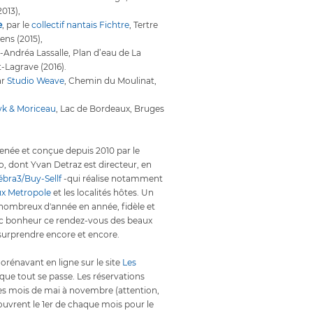
013),
e
, par le
collectif nantais Fichtre
, Tertre
ns (2015),
u-Andréa Lassalle, Plan d’eau de La
-Lagrave (2016).
ar
Studio Weave
, Chemin du Moulinat,
yk & Moriceau
, Lac de Bordeaux, Bruges
menée et conçue depuis 2010 par le
igo, dont Yvan Detraz est directeur, en
ébra3/Buy-Sellf
-qui réalise notamment
x Metropole
et les localités hôtes. Un
 nombreux d'année en année, fidèle et
c bonheur ce rendez-vous des beaux
 surprendre encore et encore.
 dorénavant en ligne sur le site
Les
que tout se passe. Les réservations
es mois de mai à novembre (attention,
ouvrent le 1er de chaque mois pour le