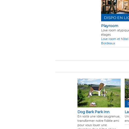
DISPO EN L
Playroom
Love room atypique
étages
Love room et hôtel
Bordeaux
Dog Bark Park Inn
La
En voilà une idée saugrenue,
Un
transformer notre fidèle ami
en
pour vous louer une