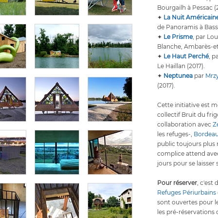
Bourgailh à Pessac (2
✦
La Nuit Américain
de Panoramis à Basse
✦
Le Prisme
, par Lo
Blanche, Ambarès-et
✦
Le Haut Perché
, p
Le Haillan (2017).
✦
Neptunea
par
Mrz
(2017).
Cette initiative est 
collectif Bruit du fr
collaboration avec
Z
les refuges-,
Bordeau
public toujours plus
complice attend ave
jours pour se laisser
Pour réserver
, c'est
Refuges Périurbains
sont ouvertes pour l
les pré-réservations 