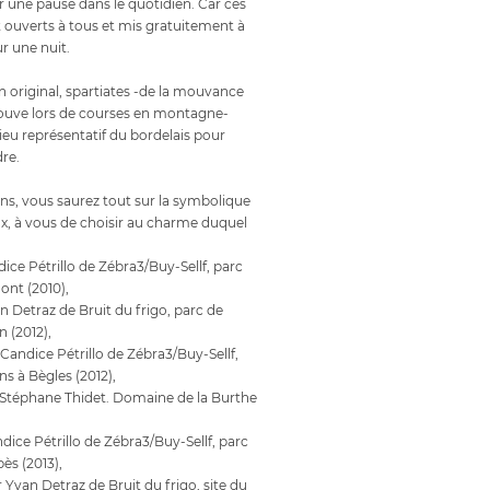
une pause dans le quotidien. Car ces
ouverts à tous et mis gratuitement à
r une nuit.
n original, spartiates -de la mouvance
rouve lors de courses en montagne-
lieu représentatif du bordelais pour
re.
iens, vous saurez tout sur la symbolique
x, à vous de choisir au charme duquel
dice Pétrillo de Zébra3/Buy-Sellf, parc
ont (2010),
an Detraz de Bruit du frigo, parc de
 (2012),
 Candice Pétrillo de Zébra3/Buy-Sellf,
ns à Bègles (2012),
r Stéphane Thidet. Domaine de la Burthe
ndice Pétrillo de Zébra3/Buy-Sellf, parc
ès (2013),
r Yvan Detraz de Bruit du frigo, site du