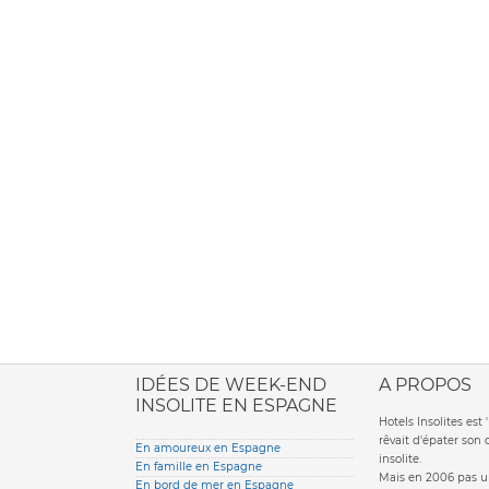
ione italiana
IDÉES DE WEEK-END
A PROPOS
INSOLITE EN ESPAGNE
Hotels Insolites es
rêvait d'épater son
En amoureux en Espagne
insolite.
En famille en Espagne
Mais en 2006 pas un
En bord de mer en Espagne