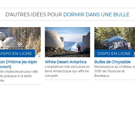
D'AUTRES IDÉES POUR
DORMIR DANS UNE BULLE
DISPO EN LIGNE
DISPO EN LIGNE
pin D'Hôme (ex Alpin
White Desert Antartica
Bulles de Chrysalide
coon)
L'expédition très exclusive en
Renaissance au château à
terre Antarctique qui affiche
1h30 de Toulouse et
lle chaleureuse pour des
complet.
Bordeaux.
ts presque à la belle
ile.