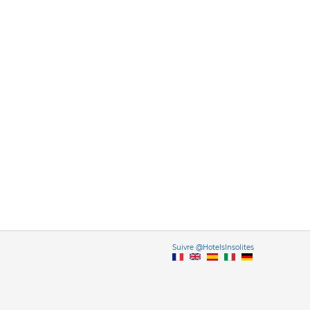
Vers
Suivre @HotelsInsolites
English version