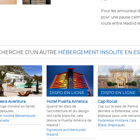
Pour les amoureux d'
pour une pause calme
route entre Madrid e
ECHERCHE D'UN AUTRE
HÉBERGEMENT INSOLITE EN E
DISPO EN LIGNE
DISPO EN LIGNE
eva Aventura
Hotel Puerta America
Cap Rocat
fuge minéral en terres
Quand les stars de
Cap sur la baie de Palma :
dalouses
l'architecture et du design
derrière la forteresse, une
te insolite Benamaurel,
ont carte blanche, cela
planque pour une romanc
anada
donne le Puerta America de
Forteresse militaire Cala
Madrid !
Blava (Majorque)
Signature architecturale
Madrid