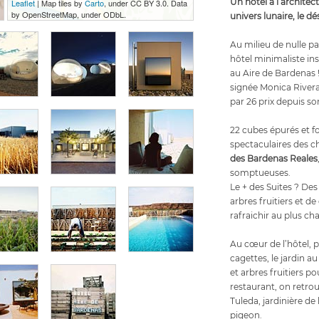
Un hôtel à l’archite
Leaflet
| Map tiles by
Carto
, under CC BY 3.0. Data
by OpenStreetMap, under ODbL.
univers lunaire, le d
Au milieu de nulle p
hôtel minimaliste ins
au Aire de Bardenas 
signée Monica River
par 26 prix depuis s
22 cubes épurés et fo
spectaculaires des c
des Bardenas Reales
somptueuses.
Le + des Suites ? De
arbres fruitiers et d
rafraichir au plus cha
Au cœur de l’hôtel, 
cagettes, le jardin a
et arbres fruitiers po
restaurant, on retrou
Tuleda, jardinière 
pigeon.