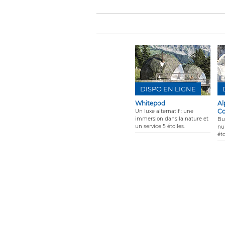
DISPO EN LIGNE
Whitepod
Al
Co
Un luxe alternatif : une
immersion dans la nature et
Bu
un service 5 étoiles.
nui
éto