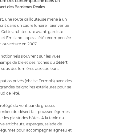
cture très contemporaine dans un
ésert des Bardenas Reales.
art, une route caillouteuse mène à un
crit dans un cadre lunaire : bienvenue
! Cette architecture avant-gardiste
a et Emiliano Lopez a été récompensée
on ouverture en 2007.
nctionnels s'ouvrent sur les vues
hamps de blé et des roches du
désert
, sous des lumières aux couleurs
s patios privés (chaise Fermob) avec des
e grandes baignoires extérieures pour se
ud de l'été.
protégé du vent par de grosses
u milieu du désert fait pousser légumes
ur les plaisir des hôtes. A la table du
ve artichauts, asperges, salade de
de légumes pour accompagner agneau et