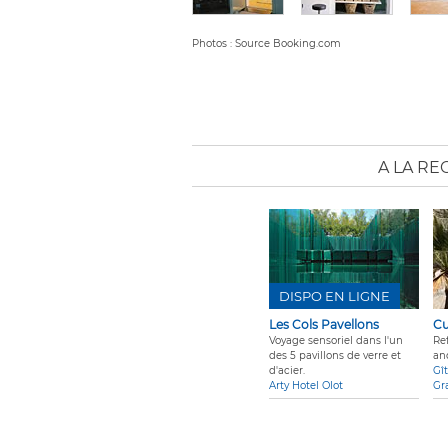
Photos : Source Booking.com
A LA R
DISPO EN LIGNE
Les Cols Pavellons
Cu
Voyage sensoriel dans l'un
Re
des 5 pavillons de verre et
an
d'acier.
Gî
Arty Hotel Olot
Gr