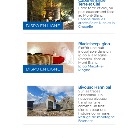
Cabanes Entre
Terre et Ciel
Entre terre et ciel, ou
plus exactement face
au Mont-Blanc !
Cabane dans les
arbres Saint-Nicolas la
DISPO EN LIGNE
Chapelle
Blacksheep Igloo
S'offrir une nuit
inoubliable dans un
igloo à la Plagne-
Paradiski face au
Mont Blanc.
Igloo Macôt-la-
DISPO EN LIGNE
Plagne
Bivouac Hannibal
Sur les traces
d'Hannibal : un
nouveau bivouac
transfrontalier,
comme un trait
d'union pour une
histoire commune.
Refuge de montagne
Bramans