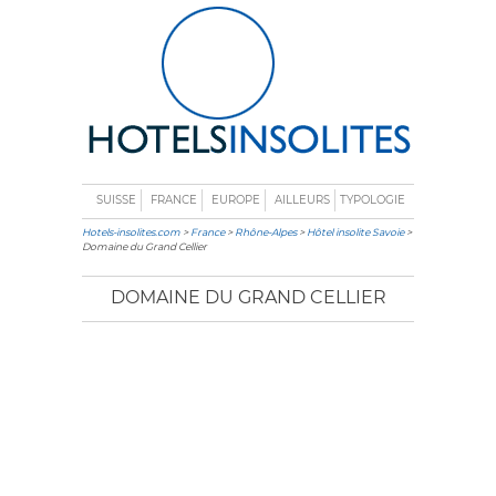
SUISSE
FRANCE
EUROPE
AILLEURS
TYPOLOGIE
Hotels-insolites.com
>
France
>
Rhône-Alpes
>
Hôtel insolite Savoie
>
Domaine du Grand Cellier
DOMAINE DU GRAND CELLIER