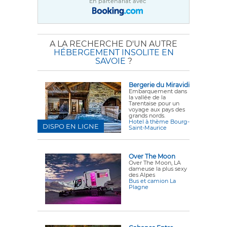
En partenariat avec
A LA RECHERCHE D'UN AUTRE
HÉBERGEMENT INSOLITE EN
SAVOIE
?
Bergerie du Miravidi
Embarquement dans
la vallée de la
Tarentaise pour un
voyage aux pays des
grands nords.
Hotel à thème Bourg-
DISPO EN LIGNE
Saint-Maurice
Over The Moon
Over The Moon, LA
dameuse la plus sexy
des Alpes
Bus et camion La
Plagne