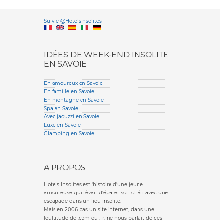
Versione it
Suivre @HotelsInsolites
English version
IDÉES DE WEEK-END INSOLITE
EN SAVOIE
En amoureux en Savoie
En famille en Savoie
En montagne en Savoie
Spa en Savoie
Avec jacuzzi en Savoie
Luxe en Savoie
Glamping en Savoie
A PROPOS
Hotels Insolites est 'histoire d'une jeune
amoureuse qui rêvait d'épater son chéri avec une
escapade dans un lieu insolite.
Mais en 2006 pas un site internet, dans une
foultitude de .com ou .fr, ne nous parlait de ces