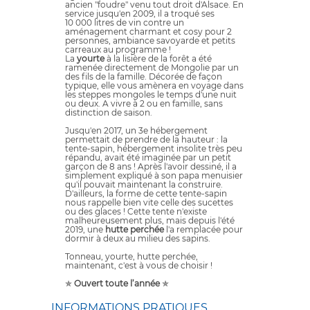
ancien "foudre" venu tout droit d'Alsace. En
service jusqu'en 2009, il a troqué ses
10 000 litres de vin contre un
aménagement charmant et cosy pour 2
personnes, ambiance savoyarde et petits
carreaux au programme !
La
yourte
à la lisière de la forêt a été
ramenée directement de Mongolie par un
des fils de la famille. Décorée de façon
typique, elle vous amènera en voyage dans
les steppes mongoles le temps d'une nuit
ou deux. A vivre à 2 ou en famille, sans
distinction de saison.
Jusqu'en 2017, un 3e hébergement
permettait de prendre de la hauteur : la
tente-sapin, hébergement insolite très peu
répandu, avait été imaginée par un petit
garçon de 8 ans ! Après l'avoir dessiné, il a
simplement expliqué à son papa menuisier
qu'il pouvait maintenant la construire.
D'ailleurs, la forme de cette tente-sapin
nous rappelle bien vite celle des sucettes
ou des glaces ! Cette tente n'existe
malheureusement plus, mais depuis l'été
2019, une
hutte perchée
l'a remplacée pour
dormir à deux au milieu des sapins.
Tonneau, yourte, hutte perchée,
maintenant, c'est à vous de choisir !
✯
Ouvert toute l’année
✯
INFORMATIONS PRATIQUES