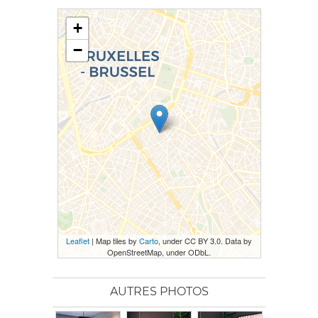
+
−
Leaflet
| Map tiles by
Carto
, under CC BY 3.0. Data by
OpenStreetMap, under ODbL.
AUTRES PHOTOS