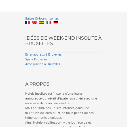
Versione it
Suivre @HotelsInsolites
English version
IDÉES DE WEEK-END INSOLITE À
BRUXELLES
En amoureux à Bruxelles
Spa à Bruxelles
Avec piscine à Bruxelles
A PROPOS
Hotels Insolites est 'histoire d'une jeune
amoureuse qui rêvait d'épater son chéri avec une
escapade dans un lieu insolite.
Mais en 2006 pas un site internet, dans une
foultitude de .com ou .fr, ne nous parlait de ces
hébergements atypiques.
Ainsi Hotels-Insolites.com vit le jour, évolua et