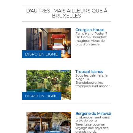
D'AUTRES
, MAIS AILLEURS QUE À
BRUXELLES
Georgian House
Fan d'Harry Potter ?
Un Bed & Breakfast
magique vieux de
plus d'un siècle.
DISPO EN LIGNE
Tropical Islands
Sous les palmiers, la
plage... A
Brandebourg, les
tropiques sont indoor
!
DISPO EN LIGNE
Bergerie du Miravidi
Embarquement dans
la vallée de la
Tarentaise pour un
voyage aux pays des
grands nords.