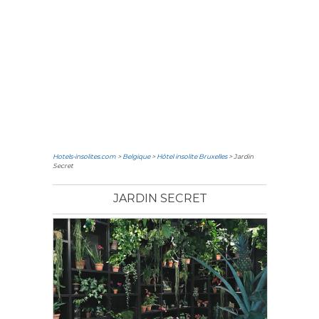
Hotels-insolites.com
>
Belgique
>
Hôtel insolite Bruxelles
> Jardin
Secret
JARDIN SECRET