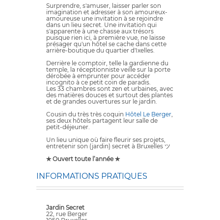
Surprendre, s'amuser, laisser parler son
imagination et adresser à son amoureux-
amoureuse une invitation à se rejoindre
dans un lieu secret. Une invitation qui
s'apparente à une chasse aux trésors
puisque rien ici, à première vue, ne laisse
présager qu'un hôtel se cache dans cette
arrière-boutique du quartier d'Ixelles.
Derrière le comptoir, telle la gardienne du
temple, la réceptionniste veille sur la porte
dérobée à emprunter pour accéder
incognito à ce petit coin de paradis.
Les 33 chambres sont zen et urbaines, avec
des matières douces et surtout des plantes
et de grandes ouvertures sur le jardin.
Cousin du très très coquin
Hôtel Le Berger
,
ses deux hôtels partagent leur salle de
petit-déjeuner.
Un lieu unique où faire fleurir ses projets,
entretenir son (jardin) secret à Bruxelles ツ
✯ Ouvert toute l’année ✯
INFORMATIONS PRATIQUES
Jardin Secret
22, rue Berger