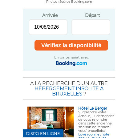
Photos : Source Booking.com
Arrivée
Départ
En partenariat avec
A LA RECHERCHE D'UN AUTRE
HÉBERGEMENT INSOLITE À
BRUXELLES
?
Hôtel Le Berger
Surprendre votre
Amour, lui demander
de vous rejoindre
dans cette ancienne
'maison de rendez-
vous' bruxelloise.
DISPO EN LIGNE
Love room et hôtel
coquin Bruxelles