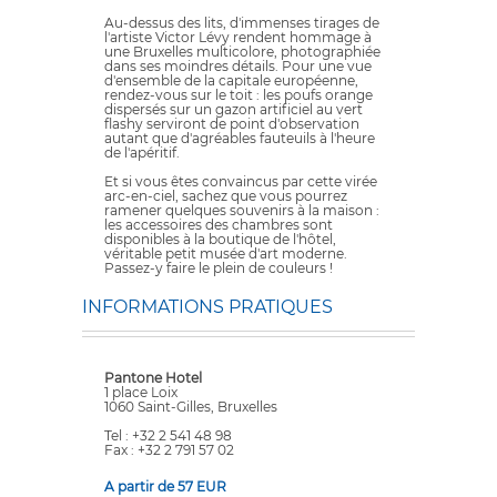
Au-dessus des lits, d'immenses tirages de
l'artiste Victor Lévy rendent hommage à
une Bruxelles multicolore, photographiée
dans ses moindres détails. Pour une vue
d'ensemble de la capitale européenne,
rendez-vous sur le toit : les poufs orange
dispersés sur un gazon artificiel au vert
flashy serviront de point d'observation
autant que d'agréables fauteuils à l'heure
de l'apéritif.
Et si vous êtes convaincus par cette virée
arc-en-ciel, sachez que vous pourrez
ramener quelques souvenirs à la maison :
les accessoires des chambres sont
disponibles à la boutique de l'hôtel,
véritable petit musée d'art moderne.
Passez-y faire le plein de couleurs !
INFORMATIONS PRATIQUES
Pantone Hotel
1 place Loix
1060 Saint-Gilles, Bruxelles
Tel : +32 2 541 48 98
Fax : +32 2 791 57 02
A partir de 57 EUR