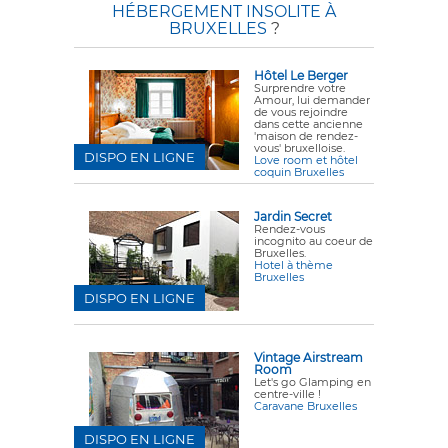
HÉBERGEMENT INSOLITE À
BRUXELLES
?
Hôtel Le Berger
Surprendre votre
Amour, lui demander
de vous rejoindre
dans cette ancienne
'maison de rendez-
vous' bruxelloise.
DISPO EN LIGNE
Love room et hôtel
coquin Bruxelles
Jardin Secret
Rendez-vous
incognito au coeur de
Bruxelles.
Hotel à thème
Bruxelles
DISPO EN LIGNE
Vintage Airstream
Room
Let's go Glamping en
centre-ville !
Caravane Bruxelles
DISPO EN LIGNE