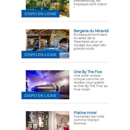
Brandebourg, les
tropiques sont indoor
!
DISPO EN LIGNE
Bergerie du Miravidi
Embarquement dans
la vallée de la
Tarentaise pour un
voyage aux pays des
grands nords.
DISPO EN LIGNE
One By The Five
Une suite unique
conçue comme un
rendez-vous galant :
la One By The Five au
Five Hotel
DISPO EN LIGNE
Platine Hotel
Scénariser ses nuits
comme Marilyn
Monroe.