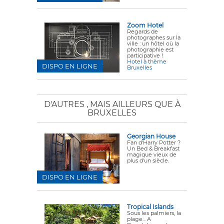
Zoom Hotel
Regards de
photographes sur la
ville : un hôtel où la
photographie est
participative !
Hotel à thème
DISPO EN LIGNE
Bruxelles
D'AUTRES
, MAIS AILLEURS QUE À
BRUXELLES
Georgian House
Fan d'Harry Potter ?
Un Bed & Breakfast
magique vieux de
plus d'un siècle.
DISPO EN LIGNE
Tropical Islands
Sous les palmiers, la
plage... A