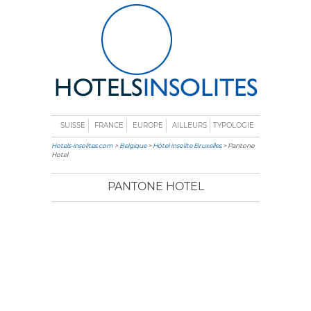
SUISSE
FRANCE
EUROPE
AILLEURS
TYPOLOGIE
Hotels-insolites.com
>
Belgique
>
Hôtel insolite Bruxelles
> Pantone
Hotel
PANTONE HOTEL