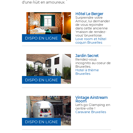
d'une nuit en amoureux.
Hôtel Le Berger
Surprendre votre
Amour, lui demander
de vous rejoindre
dans cette ancienne
'maison de rendez-
vous' bruxelloise.
DISPO EN LIGNE
Love room et hôtel
coquin Bruxelles
Jardin Secret
Rendez-vous
incognito au coeur de
Bruxelles.
Hotel à thème
Bruxelles
DISPO EN LIGNE
Vintage Airstream
Room
Let's go Glamping en
centre-ville !
Caravane Bruxelles
DISPO EN LIGNE