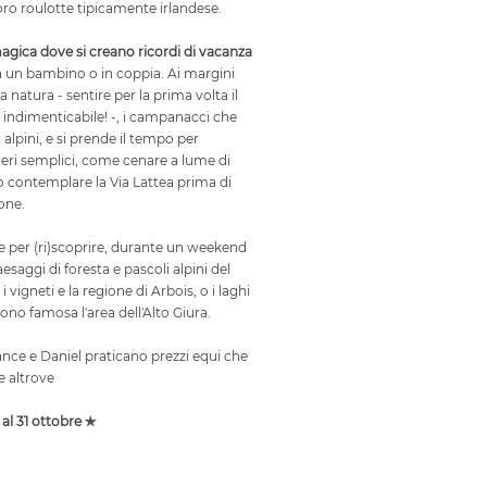
loro roulotte tipicamente irlandese.
agica dove si creano ricordi di vacanza
 un bambino o in coppia. Ai margini
la natura - sentire per la prima volta il
 indimenticabile! -, i campanacci che
 alpini, e si prende il tempo per
ceri semplici, come cenare a lume di
 contemplare la Via Lattea prima di
mone.
re per (ri)scoprire, durante un weekend
esaggi di foresta e pascoli alpini del
i vigneti e la regione di Arbois, o i laghi
ono famosa l'area dell'Alto Giura.
stance e Daniel praticano prezzi equi che
 altrove
 al 31 ottobre ✯