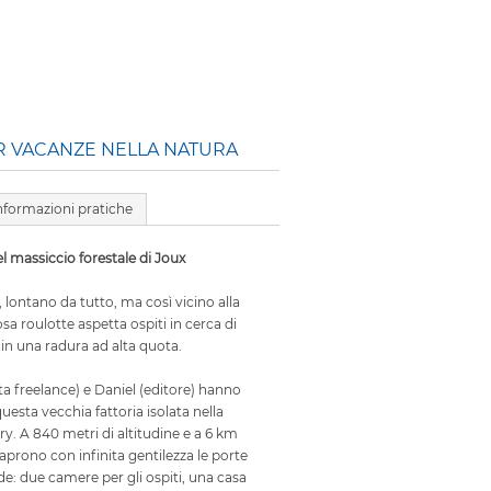
R VACANZE NELLA NATURA
nformazioni pratiche
l massiccio forestale di Joux
lontano da tutto, ma così vicino alla
osa roulotte aspetta ospiti in cerca di
 in una radura ad alta quota.
a freelance) e Daniel (editore) hanno
 questa vecchia fattoria isolata nella
ry. A 840 metri di altitudine e a 6 km
 aprono con infinita gentilezza le porte
de: due camere per gli ospiti, una casa