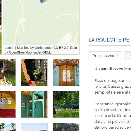
LA ROULOTTE PE
Leaflet
| Map tiles by
Carto
, under CC BY 3.0. Data
by OpenStreetMap, under ODbL.
Presentazione
I
Un paradiso verde ne
Ecco un luogo unico, 
felicità. Questa grazi
semplicità e serenità
Constance (giornalist
scelto di stabilirsi in
località di Le Monthu
dal vicino più vicino,
del loro paradiso ver