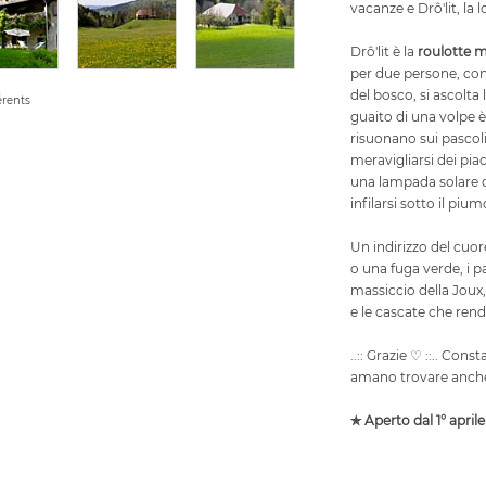
vacanze e Drô'lit, la 
Drô'lit è la
roulotte m
per due persone, con
del bosco, si ascolta 
érents
guaito di una volpe è
risuonano sui pascoli
meravigliarsi dei pia
una lampada solare o
infilarsi sotto il piu
Un indirizzo del cuo
o una fuga verde, i pa
massiccio della Joux, 
e le cascate che rend
..:: Grazie ♡ ::.. Con
amano trovare anche
✯ Aperto dal 1° aprile