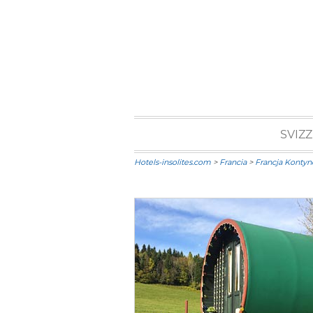
SVIZ
Hotels-insolites.com
>
Francia
>
Francja Kontyn