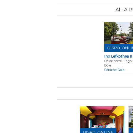
ALLA R
DISPO. ONL
Ino Lefkothea II
Dolce notte lungo 
Dôle
Péniche Dole
DISPO. ONLINE