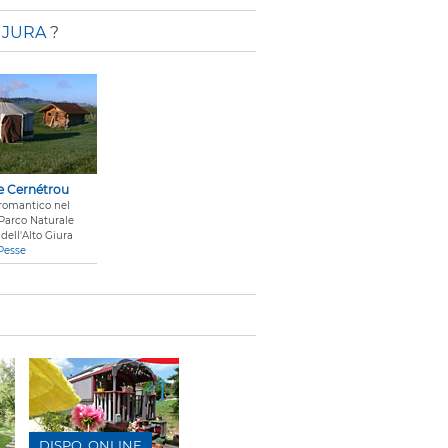
 JURA
?
e Cernétrou
omantico nel
Parco Naturale
dell'Alto Giura
Pesse
DISPO. ONLINE