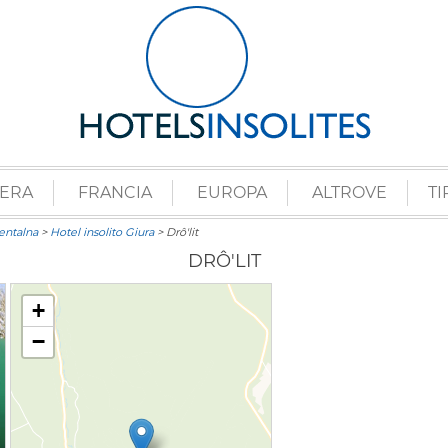
ZERA
FRANCIA
EUROPA
ALTROVE
TI
entalna
>
Hotel insolito Giura
> Drô'lit
DRÔ'LIT
+
−