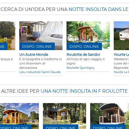
ICERCA DI UN’IDEA PER UNA
NOTTE INSOLITA DANS LE
INE
DISPO. ONLINE
DISPO. ONLINE
Un Autre Monde
Roulotte de Sandor
Yourte L
l'acqua a
E la tipografia si trasforma in
All'inizio di ogni viaggio, il
Weekend r
uno showroom di
sogno
cuore del 
decorazione
Roulotte Quintigny
Regionale 
Lieu industriel Saint-Claude
Yourte La 
ALTRE IDEE PER
UNA NOTTE INSOLITA IN F ROULOTTE
DISPO. ONLINE
DISPO. ONLINE
DISPO. ONLINE