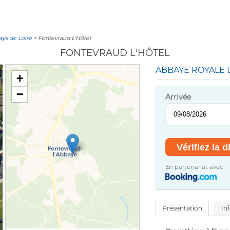
ays de Loire
> Fontevraud L'Hôtel
FONTEVRAUD L'HÔTEL
ABBAYE ROYALE
+
−
Arrivée
En partenariat avec
Présentation
In