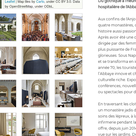
Du gothique à l'heur
Leaflet
| Map tiles by
Carto
, under CC BY 3.0. Data
by OpenStreetMap, under ODbL.
hospitalière de l'Abb
Aux confins de l'Anjo
quatre monastères, 
histoire aussi passi
Après avoir été une c
dirigée par des femme
plus puissante de Fr
glorieuses. Sous Na
et se transforma en 
année 70, les touriste
l’Abbaye innove et
culturelle riche. Expo
conférences, nouvel
ou spectacles pour de
En traversant les cloî
un monastère jadis d
soins des lépreux, à 
infirmerie pendant la
offre, depuis juin 20
vue sur les jardins.