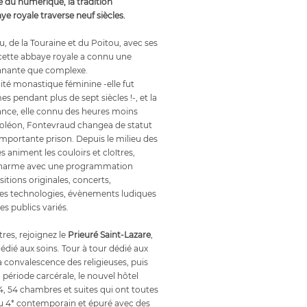
e du numérique, la tradition
aye royale traverse neuf siècles.
u, de la Touraine et du Poitou, avec ses
cette abbaye royale a connu une
onnante que complexe.
ité monastique féminine -elle fut
s pendant plus de sept siècles !-, et la
ance, elle connu des heures moins
poléon, Fontevraud changea de statut
importante prison. Depuis le milieu des
s animent les couloirs et cloîtres,
 charme avec une programmation
sitions originales, concerts,
les technologies, évènements ludiques
s publics variés.
tres, rejoignez le
Prieuré Saint-Lazare
,
édié aux soins. Tour à tour dédié aux
la convalescence des religieuses, puis
 période carcérale, le nouvel hôtel
14, 54 chambres et suites qui ont toutes
 Du 4* contemporain et épuré avec des