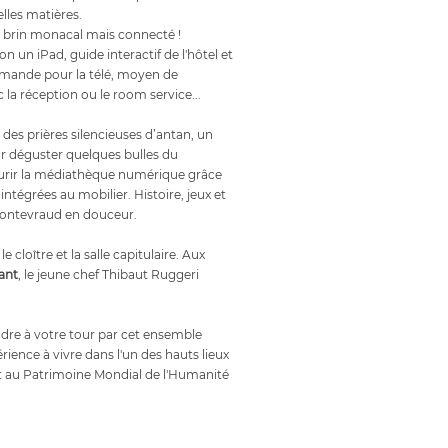
elles matières.
n brin monacal mais connecté !
 un iPad, guide interactif de l'hôtel et
mmande pour la télé, moyen de
a réception ou le room service...
n des prières silencieuses d’antan, un
r déguster quelques bulles du
rir la médiathèque numérique grâce
 intégrées au mobilier. Histoire, jeux et
 Fontevraud en douceur.
e cloître et la salle capitulaire. Aux
ant
, le jeune chef Thibaut Ruggeri
dre à votre tour par cet ensemble
ience à vivre dans l'un des hauts lieux
rit au Patrimoine Mondial de l'Humanité