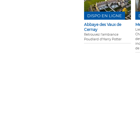
DISPO EN LIGNE
Abbaye des Vaux de
Me
Cernay
Lie
Ch
Retrouvez l'ambiance
de
Poudlard d'Harry Potter
in
de 