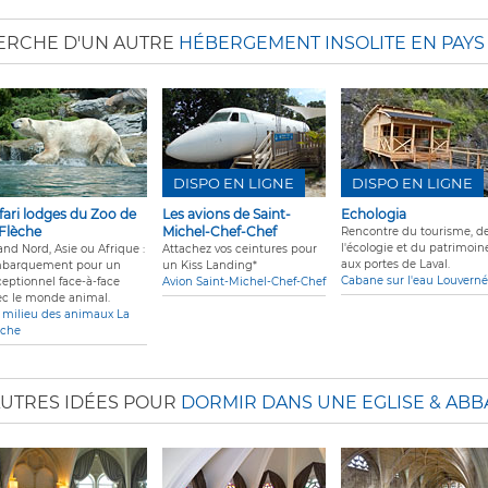
HERCHE D'UN AUTRE
HÉBERGEMENT INSOLITE EN PAYS
DISPO EN LIGNE
DISPO EN LIGNE
fari lodges du Zoo de
Les avions de Saint-
Echologia
 Flèche
Michel-Chef-Chef
Rencontre du tourisme, d
l'écologie et du patrimoin
and Nord, Asie ou Afrique :
Attachez vos ceintures pour
aux portes de Laval.
barquement pour un
un Kiss Landing*
Cabane sur l'eau Louverné
ceptionnel face-à-face
Avion Saint-Michel-Chef-Chef
ec le monde animal.
 milieu des animaux La
èche
AUTRES IDÉES POUR
DORMIR DANS UNE EGLISE & ABB