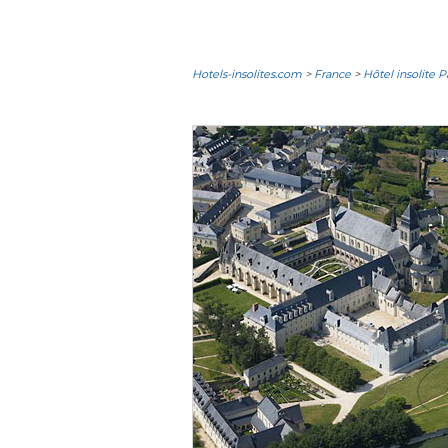
Hotels-insolites.com
>
France
>
Hôtel insolite P