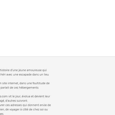
t 'histoire d'une jeune amoureuse qui
 chéri avec une escapade dans un lieu
 site internet, dans une foultitude de
s parlait de ces hébergements
s.com vit le jour, évolua et devient leur
gé, d'autres suivront.
vrer ces adresses qui donnent envie de
ien, de voyager à côté de chez soi ou
es.