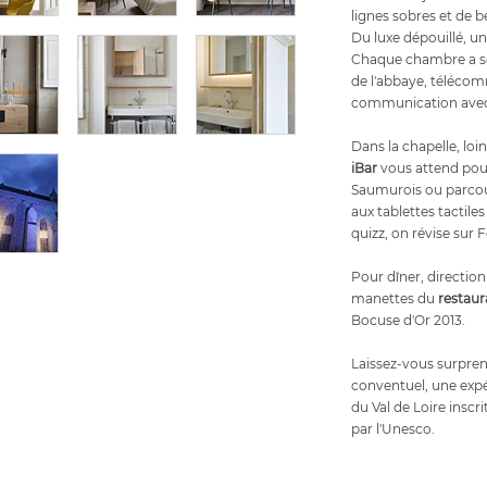
lignes sobres et de b
Du luxe dépouillé, u
Chaque chambre a son
de l'abbaye, téléco
communication avec l
Dans la chapelle, loi
iBar
vous attend pou
Saumurois ou parcou
aux tablettes tactiles
quizz, on révise sur
Pour dîner, direction l
manettes du
restaur
Bocuse d'Or 2013.
Laissez-vous surpren
conventuel, une expér
du Val de Loire insc
par l'Unesco.