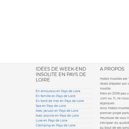
ione italiana
IDÉES DE WEEK-END
A PROPOS
INSOLITE EN PAYS DE
Hotels Insolites es
LOIRE
rêvait d'épater son
insolite.
En amoureux en Pays de Loire
Mais en 2006 pas un
En famille en Pays de Loire
.com ou .fr, ne nou
En bord de mer en Pays de Loire
atypiques.
Spa en Pays de Loire
Ainsi Hotels-Insolite
Avec jacuzzi en Pays de Loire
premier projet parta
Avec piscine en Pays de Loire
Heureuse de vous li
Luxe en Pays de Loire
s'éclipser du quotid
Glamping en Pays de Loire
au bout de ses song