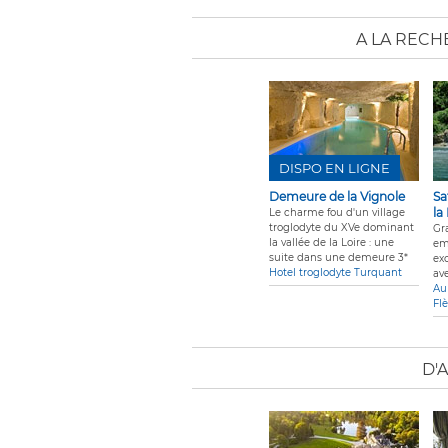
A LA REC
DISPO EN LIGNE
Demeure de la Vignole
Sa
la
Le charme fou d'un village
troglodyte du XVe dominant
Gr
la vallée de la Loire : une
em
suite dans une demeure 3*
ex
Hotel troglodyte Turquant
av
Au
Fl
D'