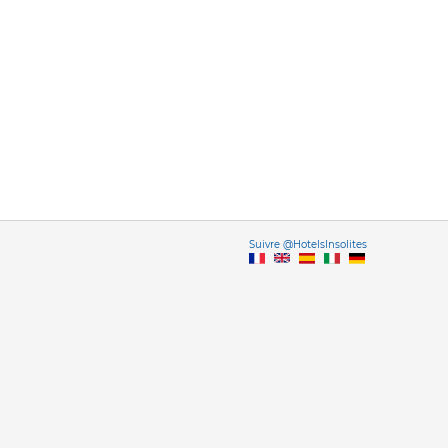
Vers
Suivre @HotelsInsolites
English version