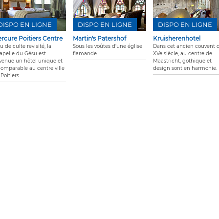
DISPO EN LIGNE
DISPO EN LIGNE
DISPO EN LIGNE
rcure Poitiers Centre
Martin's Patershof
Kruisherenhotel
u de culte revisité, la
Sous les voûtes d'une église
Dans cet ancien couvent 
apelle du Gésu est
flamande.
XVe siècle, au centre de
venue un hôtel unique et
Maastricht, gothique et
comparable au centre ville
design sont en harmonie.
Poitiers.