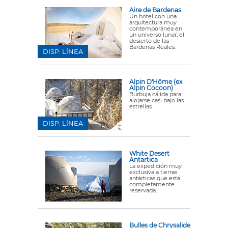
Aire de Bardenas
Un hotel con una
arquitectura muy
contemporánea en
un universo lunar, el
desierto de las
Bardenas Reales.
DISP. LÍNEA
Alpin D'Hôme (ex
Alpin Cocoon)
Burbuja cálida para
alojarse casi bajo las
estrellas.
DISP. LÍNEA
White Desert
Antartica
La expedición muy
exclusiva a tierras
antárticas que está
completamente
reservada.
Bulles de Chrysalide