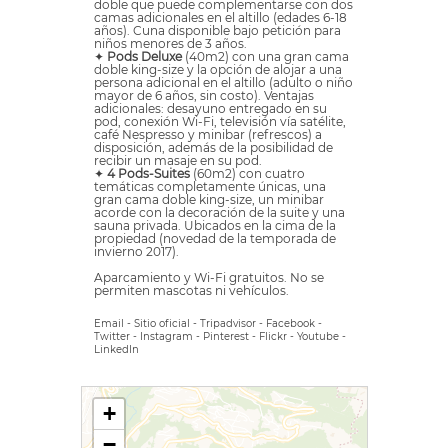
doble que puede complementarse con dos
camas adicionales en el altillo (edades 6-18
años). Cuna disponible bajo petición para
niños menores de 3 años.
✦
Pods Deluxe
(40m2) con una gran cama
doble king-size y la opción de alojar a una
persona adicional en el altillo (adulto o niño
mayor de 6 años, sin costo). Ventajas
adicionales: desayuno entregado en su
pod, conexión Wi-Fi, televisión vía satélite,
café Nespresso y minibar (refrescos) a
disposición, además de la posibilidad de
recibir un masaje en su pod.
✦
4 Pods-Suites
(60m2) con cuatro
temáticas completamente únicas, una
gran cama doble king-size, un minibar
acorde con la decoración de la suite y una
sauna privada. Ubicados en la cima de la
propiedad (novedad de la temporada de
invierno 2017).
Aparcamiento y Wi-Fi gratuitos. No se
permiten mascotas ni vehículos.
Email
-
Sitio oficial
-
Tripadvisor
-
Facebook
-
Twitter
-
Instagram
-
Pinterest
-
Flickr
-
Youtube
-
LinkedIn
+
−