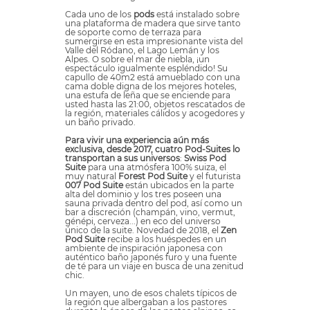
Cada uno de los
pods
está instalado sobre
una plataforma de madera que sirve tanto
de soporte como de terraza para
sumergirse en esta impresionante vista del
Valle del Ródano, el Lago Lemán y los
Alpes. O sobre el mar de niebla, ¡un
espectáculo igualmente espléndido! Su
capullo de 40m2 está amueblado con una
cama doble digna de los mejores hoteles,
una estufa de leña que se enciende para
usted hasta las 21:00, objetos rescatados de
la región, materiales cálidos y acogedores y
un baño privado.
Para vivir una experiencia aún más
exclusiva, desde 2017, cuatro
Pod-Suites
lo
transportan a sus universos
:
Swiss Pod
Suite
para una atmósfera 100% suiza, el
muy natural
Forest Pod Suite
y el futurista
007 Pod Suite
están ubicados en la parte
alta del dominio y los tres poseen una
sauna privada dentro del pod, así como un
bar a discreción (champán, vino, vermut,
génépi, cerveza...) en eco del universo
único de la suite. Novedad de 2018, el
Zen
Pod Suite
recibe a los huéspedes en un
ambiente de inspiración japonesa con
auténtico baño japonés furo y una fuente
de té para un viaje en busca de una zenitud
chic.
Un mayen, uno de esos chalets típicos de
la región que albergaban a los pastores