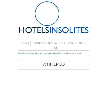
SUIZA
FRANCIA
EUROPA
EN OTROS LUGARES
TIPOS
Hotels-insolites.com
>
Suiza
>
Hotel insólito Valais
> Whitepod
WHITEPOD