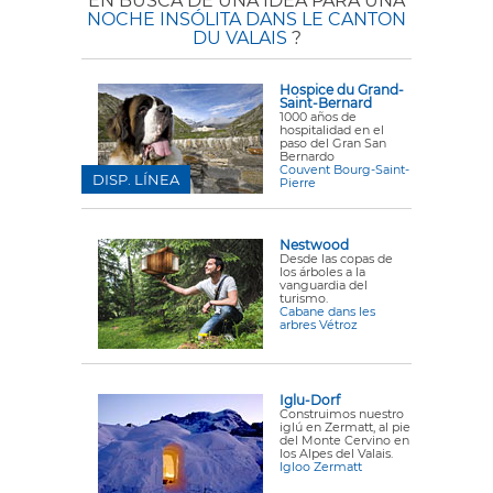
EN BUSCA DE UNA IDEA PARA UNA
NOCHE INSÓLITA DANS LE CANTON
DU VALAIS
?
Hospice du Grand-
Saint-Bernard
1000 años de
hospitalidad en el
paso del Gran San
Bernardo
Couvent Bourg-Saint-
DISP. LÍNEA
Pierre
Nestwood
Desde las copas de
los árboles a la
vanguardia del
turismo.
Cabane dans les
arbres Vétroz
Iglu-Dorf
Construimos nuestro
iglú en Zermatt, al pie
del Monte Cervino en
los Alpes del Valais.
Igloo Zermatt