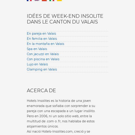
IDÉES DE WEEK-END INSOLITE
DANS LE CANTON DU VALAIS
En pareja en Valais
En familia en Valais
En la montaña en Valais
Spa en Valais
Con jacuzzi en Valais
Con piscina en Valais
Lujo en Valais
Glamping en Valais
ACERCA DE
Hotels Insolites es la historia de una joven
enamorada que soñaba con sorprender a su
pareja con una escapada a un lugar insólito.
Pero en 2006, ni un solo sitio web, entre la
multitud de .com o .fr, nos hablaba de estos
alojamientos únicos.
Así nació Hotels-Insolites.com, creció y se