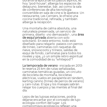
durante la época de los pastos alpinos, es
hoy "pod-house"; alberga los espacios de
desayuno, bienestar, bar, así como la sala
de conferencias de alta tecnología
convertible en sala de cine si le apetece. Un
restaurante, Les Cerniers, le ofrece una
cocina tradicional, refinada, y también
alberga la recepción.
Una montaña de calma absoluta, una
naturaleza preservada, un servicio de
primera, diseño -¡no demasiado!-, una
área
de esquí privada
abierta con solo
solicitarlo. En este entorno, todo está
diseñado para relajarlo: paseos con perros
de trineo, caminatas con raquetas de
nieve, snowscoots y trineos, salidas de
esquí de fondo, caminatas para todos los
niveles y spa, ¿o un simple retiro espiritual
en la comodidad de su "whitepod"?
La temporada de verano
-iniciada en 2013-
le reserva 25 km de rutas señalizadas,
caminatas temáticas guiadas, un circuito
de bicicleta de montaña, bicicletas
eléctricas, vuelos en parapente en tándem,
karting canino (trineo de perros de verano)
y cani-rutas. El spa y los masajes sabrán
relajar los cuerpos y las mentes al final del
día.
Lejos de las lujosas estaciones, podría
dejarse encantar por el concepto de lujo-
ecología-confort del lugar. Los
compromisos ecológicos reflejan una