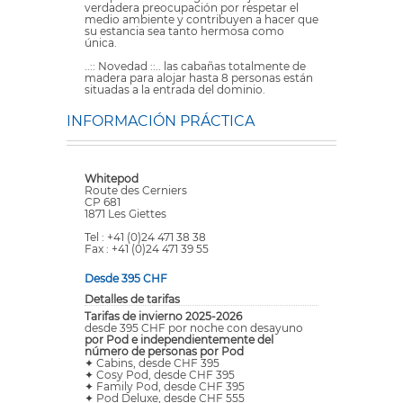
verdadera preocupación por respetar el
medio ambiente y contribuyen a hacer que
su estancia sea tanto hermosa como
única.
..:: Novedad ::.. las cabañas totalmente de
madera para alojar hasta 8 personas están
situadas a la entrada del dominio.
INFORMACIÓN PRÁCTICA
Whitepod
Route des Cerniers
CP 681
1871 Les Giettes
Tel : +41 (0)24 471 38 38
Fax : +41 (0)24 471 39 55
Desde 395 CHF
Detalles de tarifas
Tarifas de invierno 2025-2026
desde 395 CHF por noche con desayuno
por Pod e independientemente del
número de personas por Pod
✦ Cabins, desde CHF 395
✦ Cosy Pod, desde CHF 395
✦ Family Pod, desde CHF 395
✦ Pod Deluxe, desde CHF 555