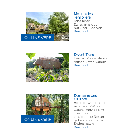
Moulin des
Templiers
Ländlicher
Zwischenstopp im
Naturpark Morvan.
Burgund
ONLINE VERF
Diverti'Parc
In einer Kuh schlafen,
mitten unter Kühen!
Burgund
Domaine des
Galants
Höhe gewinnen und
sich in den Wäldern
Galants verzaubern
lassen: vier
einzigartige Nester,
ONLINE VERF
gebaut von einem
Enthusiasten.
Burgund