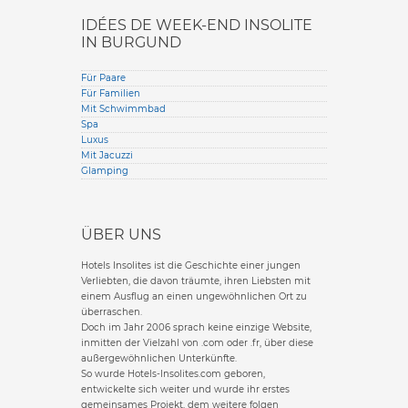
IDÉES DE WEEK-END INSOLITE
IN BURGUND
Für Paare
Für Familien
Mit Schwimmbad
Spa
Luxus
Mit Jacuzzi
Glamping
ÜBER UNS
Hotels Insolites ist die Geschichte einer jungen
Verliebten, die davon träumte, ihren Liebsten mit
einem Ausflug an einen ungewöhnlichen Ort zu
überraschen.
Doch im Jahr 2006 sprach keine einzige Website,
inmitten der Vielzahl von .com oder .fr, über diese
außergewöhnlichen Unterkünfte.
So wurde Hotels-Insolites.com geboren,
entwickelte sich weiter und wurde ihr erstes
gemeinsames Projekt, dem weitere folgen