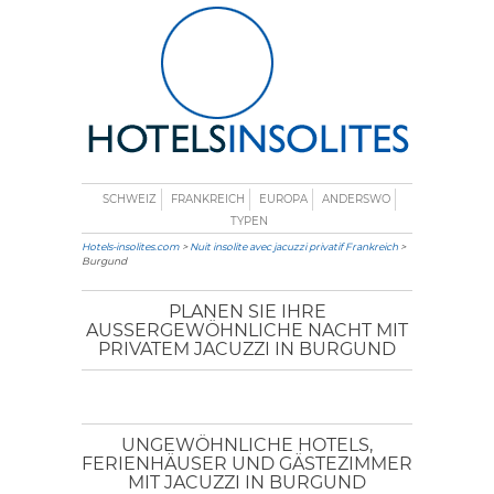
SCHWEIZ
FRANKREICH
EUROPA
ANDERSWO
TYPEN
Hotels-insolites.com
>
Nuit insolite avec jacuzzi privatif Frankreich
>
Burgund
PLANEN SIE IHRE
AUSSERGEWÖHNLICHE NACHT MIT P
RIVATEM JACUZZI IN BURGUND
UNGEWÖHNLICHE HOTELS,
FERIENHÄUSER UND GÄSTEZIMMER
MIT JACUZZI IN BURGUND