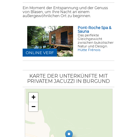
Ein Moment der Entspannung und der Genuss
von Blasen, um Ihre Nacht an einem
außergewöhnlichen Ort zu beginnen.
Pont-Roche Spa &
Sauna
Das perfekte
Gleichgewicht
zwischen bukolischer
Natur und Design.
Hütte Frénois
ONLINE VERF
KARTE DER UNTERKÜNFTE MIT
PRIVATEM JACUZZI IN BURGUND
+
−