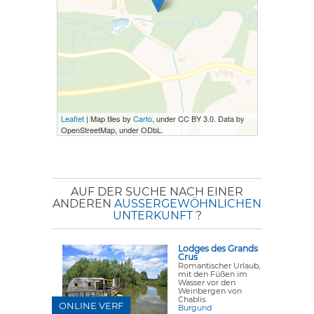
Leaflet
| Map tiles by
Carto
, under CC BY 3.0. Data by
OpenStreetMap, under ODbL.
AUF DER SUCHE NACH EINER
ANDEREN
AUSSERGEWÖHNLICHEN U
NTERKUNFT
?
Lodges des Grands
Crus
Romantischer Urlaub,
mit den Füßen im
Wasser vor den
Weinbergen von
Chablis.
ONLINE VERF
Burgund