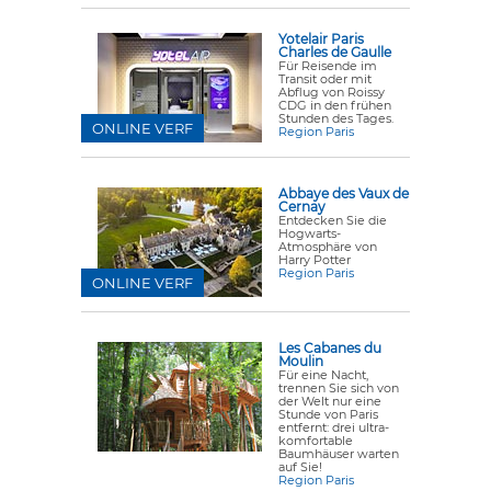
Yotelair Paris
Charles de Gaulle
Für Reisende im
Transit oder mit
Abflug von Roissy
CDG in den frühen
Stunden des Tages.
ONLINE VERF
Region Paris
Abbaye des Vaux de
Cernay
Entdecken Sie die
Hogwarts-
Atmosphäre von
Harry Potter
Region Paris
ONLINE VERF
Les Cabanes du
Moulin
Für eine Nacht,
trennen Sie sich von
der Welt nur eine
Stunde von Paris
entfernt: drei ultra-
komfortable
Baumhäuser warten
auf Sie!
Region Paris