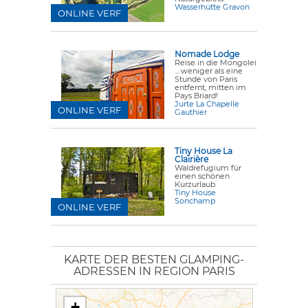
Wasserhütte Gravon
ONLINE VERF
Nomade Lodge
Reise in die Mongolei
... weniger als eine
Stunde von Paris
entfernt, mitten im
Pays Briard!
Jurte La Chapelle
ONLINE VERF
Gauthier
Tiny House La
Clairière
Waldrefugium für
einen schönen
Kurzurlaub
Tiny House
Sonchamp
ONLINE VERF
KARTE DER BESTEN GLAMPING-
ADRESSEN IN REGION PARIS
+