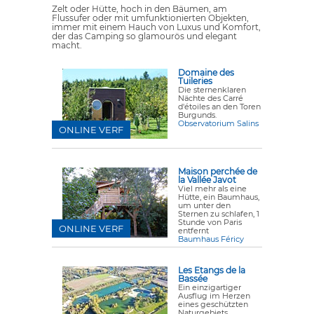
Zelt oder Hütte, hoch in den Bäumen, am
Flussufer oder mit umfunktionierten Objekten,
immer mit einem Hauch von Luxus und Komfort,
der das Camping so glamourös und elegant
macht.
Domaine des
Tuileries
Die sternenklaren
Nächte des Carré
d'étoiles an den Toren
Burgunds.
Observatorium Salins
ONLINE VERF
Maison perchée de
la Vallée Javot
Viel mehr als eine
Hütte, ein Baumhaus,
um unter den
Sternen zu schlafen, 1
Stunde von Paris
ONLINE VERF
entfernt
Baumhaus Féricy
Les Etangs de la
Bassée
Ein einzigartiger
Ausflug im Herzen
eines geschützten
Naturgebiets