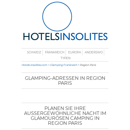
SCHWEIZ
FRANKREICH
EUROPA
ANDERSWO
TYPEN
Hotels-insolites.com
>
Glamping Frankreich
> Region Paris
GLAMPING-ADRESSEN IN REGION
PARIS
PLANEN SIE IHRE
AUSSERGEWÖHNLICHE NACHT IM G
LAMOURÖSEN CAMPING IN R
EGION PARIS