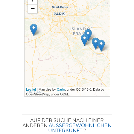
−
Leaflet
| Map tiles by
Carto
, under CC BY 3.0. Data by
OpenStreetMap, under ODbL.
AUF DER SUCHE NACH EINER
ANDEREN
AUSSERGEWÖHNLICHEN U
NTERKUNFT
?