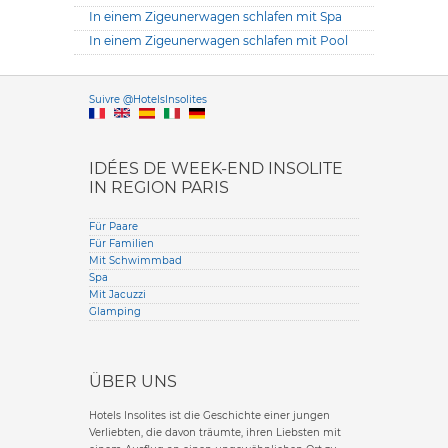
In einem Zigeunerwagen schlafen mit Spa
In einem Zigeunerwagen schlafen mit Pool
Versione it
Suivre @HotelsInsolites
English version
IDÉES DE WEEK-END INSOLITE
IN REGION PARIS
Für Paare
Für Familien
Mit Schwimmbad
Spa
Mit Jacuzzi
Glamping
ÜBER UNS
Hotels Insolites ist die Geschichte einer jungen
Verliebten, die davon träumte, ihren Liebsten mit