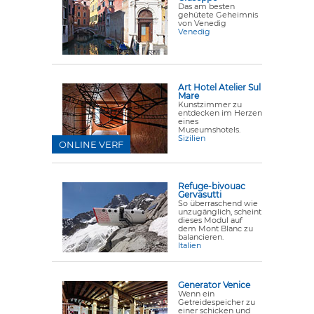
Das am besten
gehütete Geheimnis
von Venedig
Venedig
Art Hotel Atelier Sul
Mare
Kunstzimmer zu
entdecken im Herzen
eines
Museumshotels.
Sizilien
ONLINE VERF
Refuge-bivouac
Gervasutti
So überraschend wie
unzugänglich, scheint
dieses Modul auf
dem Mont Blanc zu
balancieren.
Italien
Generator Venice
Wenn ein
Getreidespeicher zu
einer schicken und