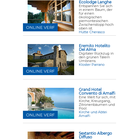
Ecolodge Langhe
Entspannen Sie sich
in einem Baum, der
für einen
ökologischen
piemontesischen
Zwischenstopp hoch
ONLINE VERF
oben ist.
Hütte Cherasco
Eremito Hotelito
Del Alma
Digitaler Rückzug in
den grünen Tälern
Umbriens.
Kloster Parrano
ONLINE VERF
Grand Hotel
Convento di Amalfi
Eine Welt für sich, mit
Kirche, Kreuzgang,
Zitronenbäumen und
Pool.
Kirche und Abtei
ONLINE VERF
Amalfi
Sextantio Albergo
Diffuso