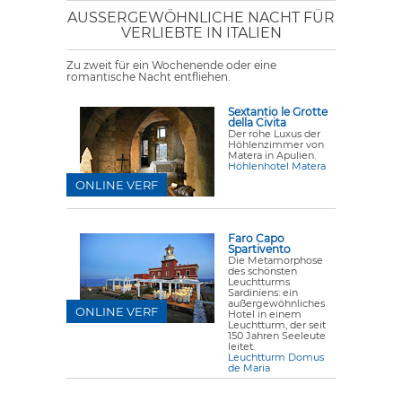
AUSSERGEWÖHNLICHE NACHT FÜR V
ERLIEBTE IN ITALIEN
Zu zweit für ein Wochenende oder eine
romantische Nacht entfliehen.
Sextantio le Grotte
della Civita
Der rohe Luxus der
Höhlenzimmer von
Matera in Apulien.
Höhlenhotel Matera
ONLINE VERF
Faro Capo
Spartivento
Die Metamorphose
des schönsten
Leuchtturms
Sardiniens: ein
außergewöhnliches
ONLINE VERF
Hotel in einem
Leuchtturm, der seit
150 Jahren Seeleute
leitet.
Leuchtturm Domus
de Maria