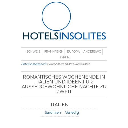
SCHWEIZ
FRANKREICH
EUROPA
ANDERSWO
TYPEN
Hotels-insolites.com
> Nuit insolite en amoureux Italien
ROMANTISCHES WOCHENENDE IN
ITALIEN UND IDEEN FÜR
AUSSERGEWÖHNLICHE NÄCHTE ZU Z
WEIT
ITALIEN
Sardinien
Venedig