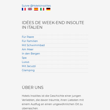
Versione it
Suivre @HotelsInsolites
English version
IDÉES DE WEEK-END INSOLITE
IN ITALIEN
Für Paare
Für Familien
Mit Schwimmbad
Am Meer
In den Bergen
Spa
Luxus
Mit Jacuzzi
Glamping
ÜBER UNS
Hotels Insolites ist die Geschichte einer jungen
Verliebten, die davon träumte, ihren Liebsten mit
einem Ausflug an einen ungewöhnlichen Ort zu
überraschen.