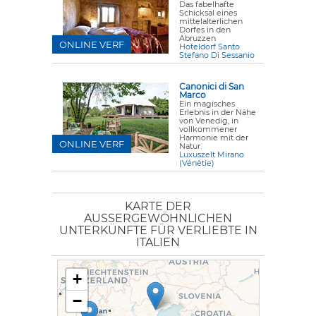
Das fabelhafte
Schicksal eines
mittelalterlichen
Dorfes in den
Abruzzen
ONLINE VERF
Hoteldorf Santo
Stefano Di Sessanio
Canonici di San
Marco
Ein magisches
Erlebnis in der Nähe
von Venedig, in
vollkommener
Harmonie mit der
ONLINE VERF
Natur.
Luxuszelt Mirano
(Vénétie)
KARTE DER
AUSSERGEWÖHNLICHEN U
NTERKÜNFTE FÜR VERLIEBTE IN I
TALIEN
+
−