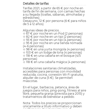
Detalles de tarifas
Tarifas 2021, a partir de 65 € por noche en
tarifa de fin de semana, con camas hechas
a su llegada (toallas, sábanas, almohadas y
edredones).
Desayuno, 12 € por persona (6 € para niños
de 5 a 12 años).
Algunas ideas de precios...
⊹ 67 € por noche en un Pod (2 personas)
⊹ 82 € por noche en un tipi (2 personas)
⊹ 93 € por noche en un tipi (4 personas)
⊹ 95 € por noche en una tienda nómada
(4-6 personas)
⊹ 98 € en una yurta mongola (4 personas)
⊹ 103 € en un lodge de lona (4 personas)
⊹ 118 € en una cabaña en el bosque (4/5
personas)
⊹ 118 € en una cabaña mágica (4 personas)
Instalaciones sanitarias climatizadas,
accesibles para personas con movilidad
reducida, cocina, conexión Wi-Fi gratuita,
alquiler de cuna (5 €). Se permiten
mascotas.
En el lugar, barbacoa, petanca, área de
juegos para niños, ping-pong, fitness al aire
libre, pequeña granja (prevista para 2015) y
tratamientos de bienestar a pedido.
Nota: Todos los precios se proporcionan
únicamente a título informativo y deben