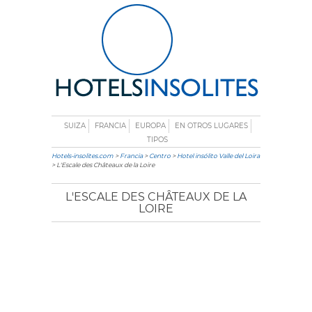
SUIZA
FRANCIA
EUROPA
EN OTROS LUGARES
TIPOS
Hotels-insolites.com
>
Francia
>
Centro
>
Hotel insólito Valle del Loira
> L'Escale des Châteaux de la Loire
L'ESCALE DES CHÂTEAUX DE LA
LOIRE