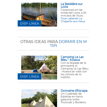
La Batelière sur
Loire
Corazones en las
orillas del Loira, a 20
minutos de Tours.
Toue cabanée La
Chapelle-aux-Naux
DISP. LÍNEA
OTRAS IDEAS PARA
DORMIR EN M
TIPI
Camping Le Lac
Bleu - Koawa
Con la llegada de la
primavera, el
Camping Le Lac Bleu
- Koawa se viste con
los colores de lo
DISP. LÍNEA
insólito.
Domaine d'Escapa
Un Cuadrado de
Estrellas en tierra
gascona, entre
Toulouse y Burdeos.