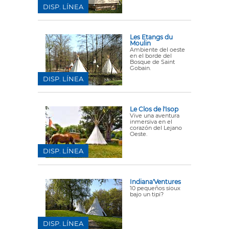
DISP. LÍNEA
Les Etangs du
Moulin
Ambiente del oeste
en el borde del
Bosque de Saint
Gobain.
DISP. LÍNEA
Le Clos de l'Isop
Vive una aventura
inmersiva en el
corazón del Lejano
Oeste.
DISP. LÍNEA
Indiana'Ventures
10 pequeños sioux
bajo un tipi?
DISP. LÍNEA