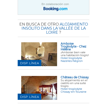
En colaboración con
EN BUSCA DE OTRO
ALOJAMIENTO
INSÓLITO DANS LA VALLÉE DE LA
LOIRE
?
Amboise
Troglodyte - Chez
Hélène
¡Amboise bien vale
una habitación troglo!
Hotel troglodyte
Nazelles-Négron
DISP. LÍNEA
Château de Chissay
Su alojamiento en el
castillo en una suite
troglo.
Hotel troglodyte
Chissay-en-Touraine
DISP. LÍNEA