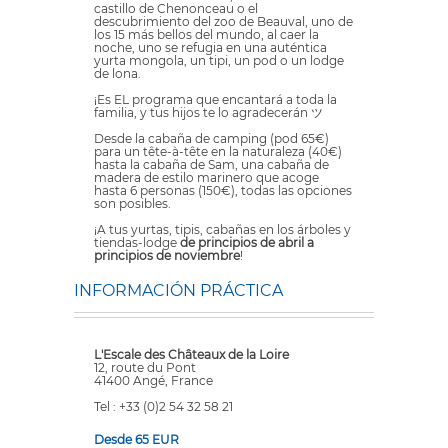
castillo de Chenonceau o el
descubrimiento del zoo de Beauval, uno de
los 15 más bellos del mundo, al caer la
noche, uno se refugia en una auténtica
yurta mongola, un tipi, un pod o un lodge
de lona.
¡Es EL programa que encantará a toda la
familia, y tus hijos te lo agradecerán ツ
Desde la cabaña de camping (pod 65€)
para un tête-à-tête en la naturaleza (40€)
hasta la cabaña de Sam, una cabaña de
madera de estilo marinero que acoge
hasta 6 personas (150€), todas las opciones
son posibles.
¡A tus yurtas, tipis, cabañas en los árboles y
tiendas-lodge
de principios de abril a
principios de noviembre
!
INFORMACIÓN PRÁCTICA
L'Escale des Châteaux de la Loire
12, route du Pont
41400 Angé, France
Tel : +33 (0)2 54 32 58 21
Desde 65 EUR