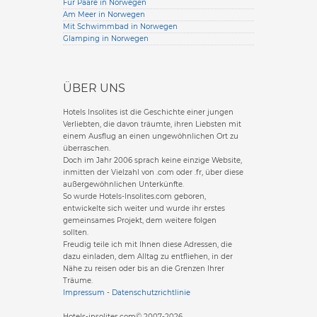
Für Paare in Norwegen
Am Meer in Norwegen
Mit Schwimmbad in Norwegen
Glamping in Norwegen
ÜBER UNS
Hotels Insolites ist die Geschichte einer jungen
Verliebten, die davon träumte, ihren Liebsten mit
einem Ausflug an einen ungewöhnlichen Ort zu
überraschen.
Doch im Jahr 2006 sprach keine einzige Website,
inmitten der Vielzahl von .com oder .fr, über diese
außergewöhnlichen Unterkünfte.
So wurde Hotels-Insolites.com geboren,
entwickelte sich weiter und wurde ihr erstes
gemeinsames Projekt, dem weitere folgen
sollten.
Freudig teile ich mit Ihnen diese Adressen, die
dazu einladen, dem Alltag zu entfliehen, in der
Nähe zu reisen oder bis an die Grenzen Ihrer
Träume.
Impressum
-
Datenschutzrichtlinie
Hotels-insolites.com© 2007-2026