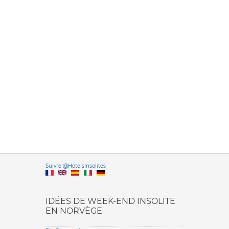
Versione it
Suivre @HotelsInsolites
English version
IDÉES DE WEEK-END INSOLITE
EN NORVÈGE