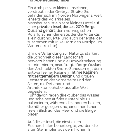
Für Abenteuerliebhaber
Ein Archipel von kleinen Inselchen,
verstreut in der Grøtøya-Straße, Sie
befinden sich im Norden Norwegens, weit
jenseits des Polarkreises.
Manshausen ist ein sehr kleines Hotel auf
einer
privaten Insel, die seit 2010 Børge
Ousland gehört
, dem norwegischen
Polarforscher (der erste, der die Antarktis
allein durchquerte, und auch der erste, der
zusammen mit Mike Horn den Nordpol im
Winter erreichte).
Um die Verbindung zur Natur zu stärken,
die Schönheit dieser Landschaft
hervorzuheben und die Umweltbelastung
zu minimieren, beauftragte Borge Ousland
den Architekten Snorre Stinessen mit dem
Entwurf seiner Kabinen.
Intime Kabinen
mit zeitgemäßem Design
und großen
Fenstern an der Vorderseite und den
Seiten, die Reisende und
Architekturliebhaber aus aller Welt
begeistern.
Fünf davon ragen direkt über das Wasser
und scheinen auf der Küstenlinie zu
balancieren, während die anderen beiden,
die höher gelegen sind, einen herrlichen
freien Blick auf das Meer und die Berge
bieten.
Auf dieser Insel, die einst einen
Fischereihafen beherbergte, wurden die
alten Steinmolen aus dem frühen 18.