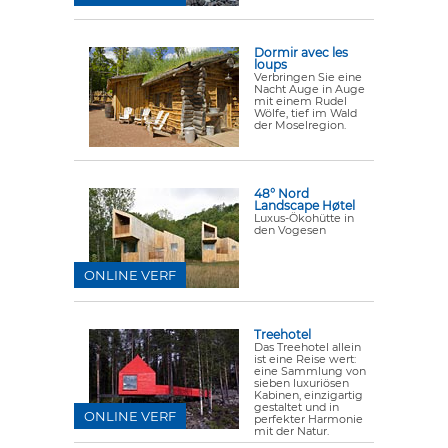
Dormir avec les
loups
Verbringen Sie eine
Nacht Auge in Auge
mit einem Rudel
Wölfe, tief im Wald
der Moselregion.
48° Nord
Landscape Høtel
Luxus-Ökohütte in
den Vogesen
ONLINE VERF
Treehotel
Das Treehotel allein
ist eine Reise wert:
eine Sammlung von
sieben luxuriösen
Kabinen, einzigartig
gestaltet und in
ONLINE VERF
perfekter Harmonie
mit der Natur.