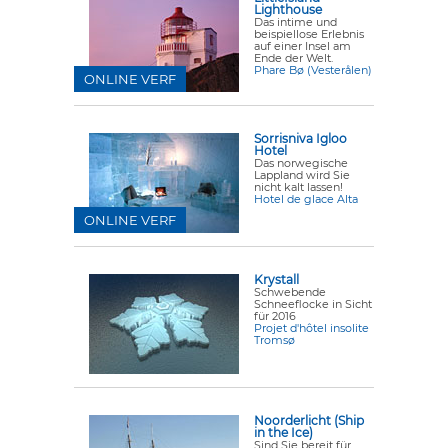
Lighthouse
Das intime und
beispiellose Erlebnis
auf einer Insel am
Ende der Welt.
Phare Bø (Vesterålen)
ONLINE VERF
Sorrisniva Igloo
Hotel
Das norwegische
Lappland wird Sie
nicht kalt lassen!
Hotel de glace Alta
ONLINE VERF
Krystall
Schwebende
Schneeflocke in Sicht
für 2016
Projet d'hôtel insolite
Tromsø
Noorderlicht (Ship
in the Ice)
Sind Sie bereit für