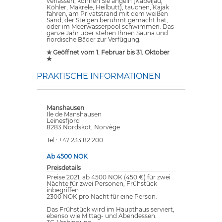
verlassen, können Sie angeln (Kabeljau,
Köhler, Makrele, Heilbutt), tauchen, Kajak
fahren, am Privatstrand mit dem weißen
Sand, der Steigen berühmt gemacht hat,
oder im Meerwasserpool schwimmen. Das
ganze Jahr über stehen Ihnen Sauna und
nordische Bäder zur Verfügung.
✯ Geöffnet vom 1. Februar bis 31. Oktober
✯
PRAKTISCHE INFORMATIONEN
Manshausen
Ile de Manshausen
Leinesfjord
8283 Nordskot, Norvège
Tel : +47 233 82 200
Ab 4500 NOK
Preisdetails
Preise 2021, ab 4500 NOK (450 €) für zwei
Nächte für zwei Personen, Frühstück
inbegriffen.
2300 NOK pro Nacht für eine Person.
Das Frühstück wird im Haupthaus serviert,
ebenso wie Mittag- und Abendessen.