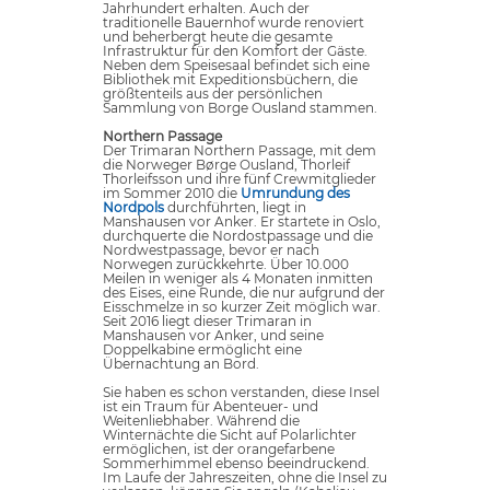
Jahrhundert erhalten. Auch der
traditionelle Bauernhof wurde renoviert
und beherbergt heute die gesamte
Infrastruktur für den Komfort der Gäste.
Neben dem Speisesaal befindet sich eine
Bibliothek mit Expeditionsbüchern, die
größtenteils aus der persönlichen
Sammlung von Borge Ousland stammen.
Northern Passage
Der Trimaran Northern Passage, mit dem
die Norweger Børge Ousland, Thorleif
Thorleifsson und ihre fünf Crewmitglieder
im Sommer 2010 die
Umrundung des
Nordpols
durchführten, liegt in
Manshausen vor Anker. Er startete in Oslo,
durchquerte die Nordostpassage und die
Nordwestpassage, bevor er nach
Norwegen zurückkehrte. Über 10.000
Meilen in weniger als 4 Monaten inmitten
des Eises, eine Runde, die nur aufgrund der
Eisschmelze in so kurzer Zeit möglich war.
Seit 2016 liegt dieser Trimaran in
Manshausen vor Anker, und seine
Doppelkabine ermöglicht eine
Übernachtung an Bord.
Sie haben es schon verstanden, diese Insel
ist ein Traum für Abenteuer- und
Weitenliebhaber. Während die
Winternächte die Sicht auf Polarlichter
ermöglichen, ist der orangefarbene
Sommerhimmel ebenso beeindruckend.
Im Laufe der Jahreszeiten, ohne die Insel zu