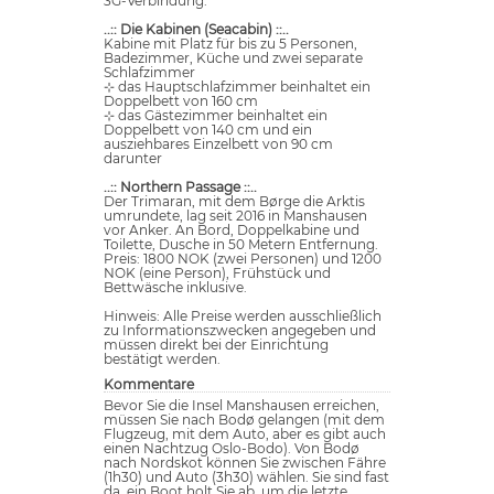
3G-Verbindung.
..:: Die Kabinen (Seacabin) ::..
Kabine mit Platz für bis zu 5 Personen,
Badezimmer, Küche und zwei separate
Schlafzimmer
⊹ das Hauptschlafzimmer beinhaltet ein
Doppelbett von 160 cm
⊹ das Gästezimmer beinhaltet ein
Doppelbett von 140 cm und ein
ausziehbares Einzelbett von 90 cm
darunter
..:: Northern Passage ::..
Der Trimaran, mit dem Børge die Arktis
umrundete, lag seit 2016 in Manshausen
vor Anker. An Bord, Doppelkabine und
Toilette, Dusche in 50 Metern Entfernung.
Preis: 1800 NOK (zwei Personen) und 1200
NOK (eine Person), Frühstück und
Bettwäsche inklusive.
Hinweis: Alle Preise werden ausschließlich
zu Informationszwecken angegeben und
müssen direkt bei der Einrichtung
bestätigt werden.
Kommentare
Bevor Sie die Insel Manshausen erreichen,
müssen Sie nach Bodø gelangen (mit dem
Flugzeug, mit dem Auto, aber es gibt auch
einen Nachtzug Oslo-Bodo). Von Bodø
nach Nordskot können Sie zwischen Fähre
(1h30) und Auto (3h30) wählen. Sie sind fast
da, ein Boot holt Sie ab, um die letzte