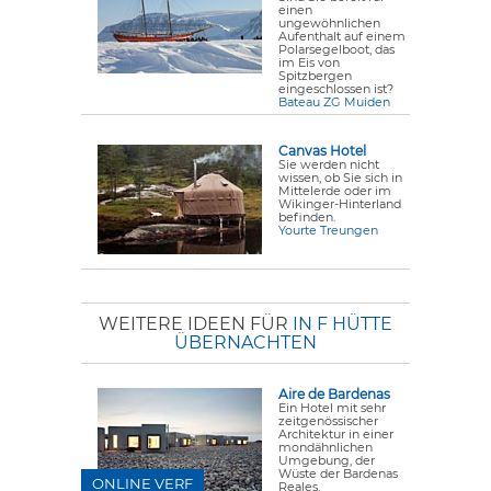
einen
ungewöhnlichen
Aufenthalt auf einem
Polarsegelboot, das
im Eis von
Spitzbergen
eingeschlossen ist?
Bateau ZG Muiden
Canvas Hotel
Sie werden nicht
wissen, ob Sie sich in
Mittelerde oder im
Wikinger-Hinterland
befinden.
Yourte Treungen
WEITERE IDEEN FÜR
IN F HÜTTE
ÜBERNACHTEN
Aire de Bardenas
Ein Hotel mit sehr
zeitgenössischer
Architektur in einer
mondähnlichen
Umgebung, der
Wüste der Bardenas
ONLINE VERF
Reales.