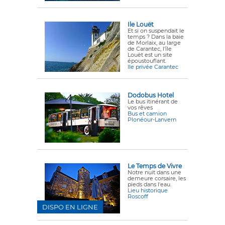
Ile Louët
Et si on suspendait le
temps ? Dans la baie
de Morlaix, au large
de Carantec, l'île
Louët est un site
époustouflant.
Ile privée Carantec
Dodobus Hotel
Le bus itinérant de
vos rêves
Bus et camion
Plonéour-Lanvern
Le Temps de Vivre
Notre nuit dans une
demeure corsaire, les
pieds dans l'eau.
Lieu historique
Roscoff
DISPO EN LIGNE