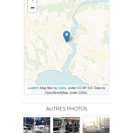
−
Leaflet
| Map tiles by
Carto
, under CC BY 3.0. Data by
OpenStreetMap, under ODbL.
AUTRES PHOTOS