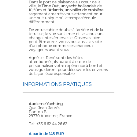
Dans le port de plaisance au cœur de la
ville,
le Time Out, un yacht hollandais
de
10,50m et
l'Atlantis, un voilier de croisière
sagement amarrés vous attendent pour
une nuit unique où le temps s'écoule
différemment.
De votre cabine double à l'arrière et de la
terrasse, la vue sur la mer et ses couleurs
changeantes émerveille. Observez bien...
peut-être aurez-vous vous aussi la visite
d'un phoque comme ces chanceux
voyageurs avant vous.
Agnès et René sont des hôtes
attentionnés, ils auront à cœur de
personnaliser votre expérience à bord et
vous guideront pour découvrir les environs
de façon écoresponsable.
INFORMATIONS PRATIQUES
Audierne Yachting
Quai Jean-Jaurès
Ponton B
29770 Audierne, France
Tel : +33 6 62 44 26 62
A partir de 145 EUR