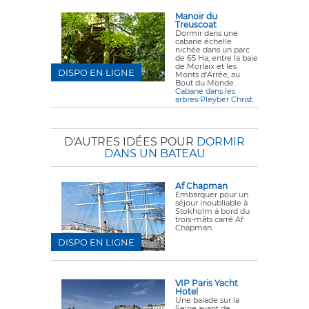
Manoir du
Treuscoat
Dormir dans une
cabane échelle
nichée dans un parc
de 65 Ha, entre la baie
de Morlaix et les
DISPO EN LIGNE
Monts d'Arrée, au
Bout du Monde.
Cabane dans les
arbres Pleyber Christ
D'AUTRES IDÉES POUR
DORMIR
DANS UN BATEAU
Af Chapman
Embarquer pour un
séjour inoubliable à
Stokholm à bord du
trois-mâts carré Af
Chapman.
DISPO EN LIGNE
VIP Paris Yacht
Hotel
Une balade sur la
Seine avant de