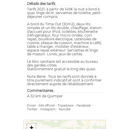
Détails des tarifs
Tarifs 2021, à partir de 145€ la nuit à bord à
quai, linge de lit, serviettes de toilette, petit-
déjeuner compris.
A bord du Time Out (30m2), deux lits
simples et un lits double, chauffage, station
d'accueil pour iPod, toilettes, kitchenette
(réfrigérateur, four micro-ondes, coin
repas, bouilloire électrique, ustensiles de
cuisine, plaque de cuisson, machine à café),
table à manger, mobilier d’extérieur,
espace repas extérieur. Serviettes et linge
de maison. Livres, jeux de cartes.
Le bloc sanitaire est accessible au bureau
des gardes-côtes.
Stationnement gratuit le long des quais.
Nota Bene : Tous les tarifs sont donnés à
titre purement indicatif et sont à confirmer
directement auprès de l'établissement.
Commentaires
A 32 km de Quimper
Email
-
Site officiel
-
Tripadvisor
-
Facebook
-
Twitter
-
Instagram
-
Youtube
+