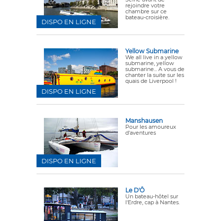
rejoindre votre
chambre sur ce
bateau-croisière.
DISPO EN LIGNE
Yellow Submarine
We all live in a yellow
submarine, yellow
submarine... A vous de
chanter la suite sur les
quais de Liverpool !
DISPO EN LIGNE
Manshausen
Pour les amoureux
d'aventures
DISPO EN LIGNE
Le D'Ô
Un bateau-hôtel sur
l'Erdre, cap à Nantes.