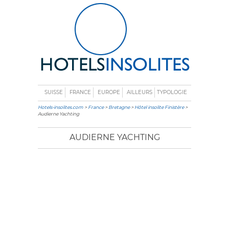
SUISSE
FRANCE
EUROPE
AILLEURS
TYPOLOGIE
Hotels-insolites.com
>
France
>
Bretagne
>
Hôtel insolite Finistère
>
Audierne Yachting
AUDIERNE YACHTING