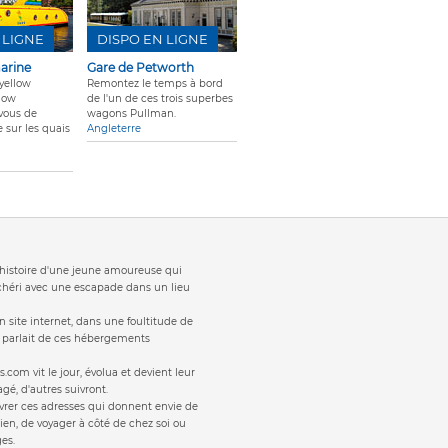
 LIGNE
DISPO EN LIGNE
arine
Gare de Petworth
 yellow
Remontez le temps à bord
low
de l'un de ces trois superbes
 vous de
wagons Pullman.
e sur les quais
Angleterre
t 'histoire d'une jeune amoureuse qui
 chéri avec une escapade dans un lieu
 site internet, dans une foultitude de
s parlait de ces hébergements
s.com vit le jour, évolua et devient leur
gé, d'autres suivront.
vrer ces adresses qui donnent envie de
ien, de voyager à côté de chez soi ou
es.