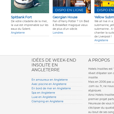
DISPO EN LIGNE
DISPO EN
Spitbank Fort
Georgian House
Yellow Subm
De votre citadelle de la mer,
Fan d'Harry Potter ? Un Bed
We all live in a
la vue est imprenable sur les
& Breakfast magique vieux
submarine, yel
eaux du Solent.
de plus d'un siècle.
submarine... A
Angleterre
Londres
chanter la suit
de Liverpool !
Angleterre
ione italiana
IDÉES DE WEEK-END
A PROPOS
INSOLITE EN
Hotels Insolites es
ANGLETERRE
rêvait d'épater son
insolite.
En amoureux en Angleterre
Mais en 2006 pas un
Avec piscine en Angleterre
.com ou .fr, ne nou
En bord de mer en Angleterre
atypiques.
Spa en Angleterre
Ainsi Hotels-Insolite
Luxe en Angleterre
premier projet parta
Glamping en Angleterre
Heureuse de vous li
s'éclipser du quotid
au bout de ses song