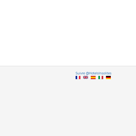
Vers
Suivre @HotelsInsolites
English version