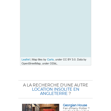
Leaflet
| Map tiles by
Carto
, under CC BY 3.0. Data by
OpenStreetMap, under ODbL.
A LA RECHERCHE D'UNE AUTRE
LOCATION INSOLITE EN
ANGLETERRE
?
Georgian House
Fan d'Harry Potter ?