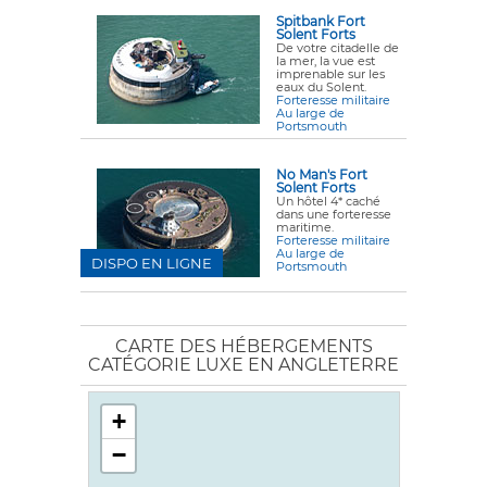
Spitbank Fort
Solent Forts
De votre citadelle de
la mer, la vue est
imprenable sur les
eaux du Solent.
Forteresse militaire
Au large de
Portsmouth
No Man's Fort
Solent Forts
Un hôtel 4* caché
dans une forteresse
maritime.
Forteresse militaire
Au large de
DISPO EN LIGNE
Portsmouth
CARTE DES HÉBERGEMENTS
CATÉGORIE LUXE EN ANGLETERRE
+
−