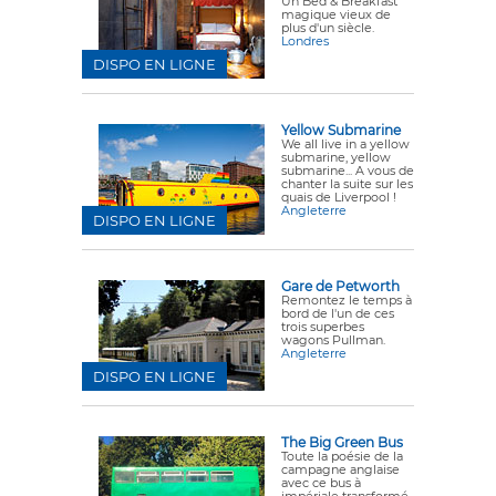
Un Bed & Breakfast
magique vieux de
plus d'un siècle.
Londres
DISPO EN LIGNE
Yellow Submarine
We all live in a yellow
submarine, yellow
submarine... A vous de
chanter la suite sur les
quais de Liverpool !
Angleterre
DISPO EN LIGNE
Gare de Petworth
Remontez le temps à
bord de l'un de ces
trois superbes
wagons Pullman.
Angleterre
DISPO EN LIGNE
The Big Green Bus
Toute la poésie de la
campagne anglaise
avec ce bus à