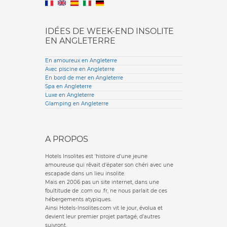
English version
IDÉES DE WEEK-END INSOLITE
EN ANGLETERRE
En amoureux en Angleterre
Avec piscine en Angleterre
En bord de mer en Angleterre
Spa en Angleterre
Luxe en Angleterre
Glamping en Angleterre
A PROPOS
Hotels Insolites est 'histoire d'une jeune
amoureuse qui rêvait d'épater son chéri avec une
escapade dans un lieu insolite.
Mais en 2006 pas un site internet, dans une
foultitude de .com ou .fr, ne nous parlait de ces
hébergements atypiques.
Ainsi Hotels-Insolites.com vit le jour, évolua et
devient leur premier projet partagé, d'autres
suivront.