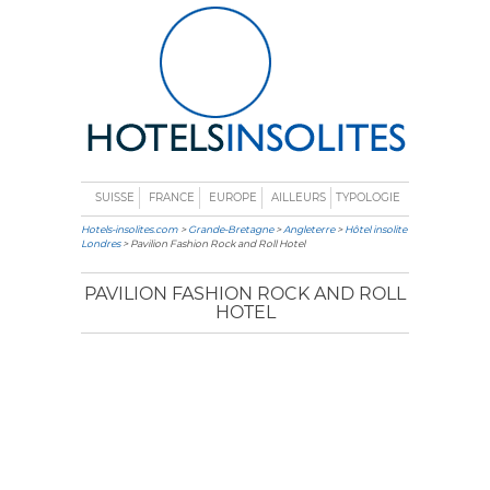
SUISSE
FRANCE
EUROPE
AILLEURS
TYPOLOGIE
Hotels-insolites.com
>
Grande-Bretagne
>
Angleterre
>
Hôtel insolite
Londres
> Pavilion Fashion Rock and Roll Hotel
PAVILION FASHION ROCK AND ROLL
HOTEL