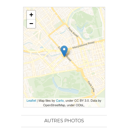
+
−
Leaflet
| Map tiles by
Carto
, under CC BY 3.0. Data by
OpenStreetMap, under ODbL.
AUTRES PHOTOS