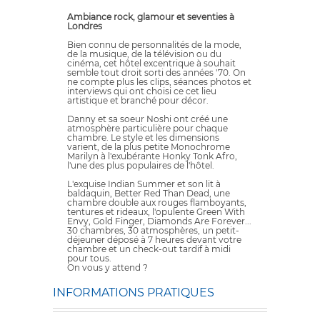
Ambiance rock, glamour et seventies à
Londres
Bien connu de personnalités de la mode,
de la musique, de la télévision ou du
cinéma, cet hôtel excentrique à souhait
semble tout droit sorti des années '70. On
ne compte plus les clips, séances photos et
interviews qui ont choisi ce cet lieu
artistique et branché pour décor.
Danny et sa soeur Noshi ont créé une
atmosphère particulière pour chaque
chambre. Le style et les dimensions
varient, de la plus petite Monochrome
Marilyn à l'exubérante Honky Tonk Afro,
l'une des plus populaires de l'hôtel.
L'exquise Indian Summer et son lit à
baldaquin, Better Red Than Dead, une
chambre double aux rouges flamboyants,
tentures et rideaux, l'opulente Green With
Envy, Gold Finger, Diamonds Are Forever...
30 chambres, 30 atmosphères, un petit-
déjeuner déposé à 7 heures devant votre
chambre et un check-out tardif à midi
pour tous.
On vous y attend ?
INFORMATIONS PRATIQUES