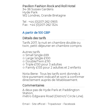
Pavilion Fashion Rock and Roll Hotel
34-36 Sussex Gardens
Hyde Park
W2 Londres, Grande Bretagne
Tel : +44 (0)207-262 0905
Fax : +44 (0)207-262 1324
A partir de 100 GBP
Détails des tarifs
Tarifs 2017, la nuit en chambre double ou
twin, petit-déjeuner en chambre compris
Autres tarifs
✩ Small Single £69
✩ Large Single £100
✩ Double/Twin £110
✩ Triple £130 pour 3 adultes
✩ Family £135 pour 2 adultes et 2 enfants
Nota Bene : Tous les tarifs sont donnés à
titre purement indicatif et sont à confirmer
directement auprès de l'établissement.
Commentaires
A deux pas de Hyde Park et Paddington
Station,
métro Edgware Road (District/ Circle Line).
Email
-
Site officiel
-
Tripadvisor
-
Facebook