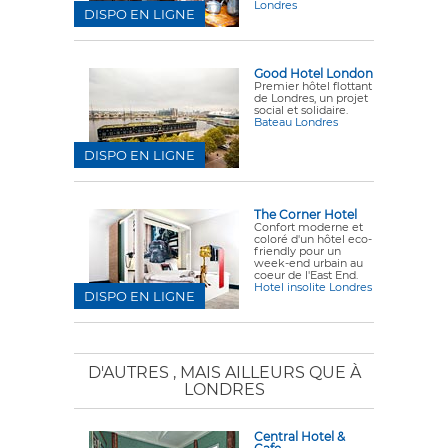
Londres
DISPO EN LIGNE
Good Hotel London
Premier hôtel flottant
de Londres, un projet
social et solidaire.
Bateau Londres
DISPO EN LIGNE
The Corner Hotel
Confort moderne et
coloré d'un hôtel eco-
friendly pour un
week-end urbain au
coeur de l'East End.
Hotel insolite Londres
DISPO EN LIGNE
D'AUTRES
, MAIS AILLEURS QUE À
LONDRES
Central Hotel &