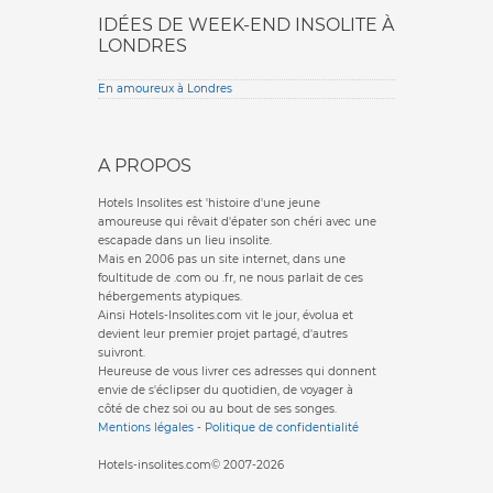
IDÉES DE WEEK-END INSOLITE À
LONDRES
En amoureux à Londres
A PROPOS
Hotels Insolites est 'histoire d'une jeune
amoureuse qui rêvait d'épater son chéri avec une
escapade dans un lieu insolite.
Mais en 2006 pas un site internet, dans une
foultitude de .com ou .fr, ne nous parlait de ces
hébergements atypiques.
Ainsi Hotels-Insolites.com vit le jour, évolua et
devient leur premier projet partagé, d'autres
suivront.
Heureuse de vous livrer ces adresses qui donnent
envie de s'éclipser du quotidien, de voyager à
côté de chez soi ou au bout de ses songes.
Mentions légales
-
Politique de confidentialité
Hotels-insolites.com© 2007-2026