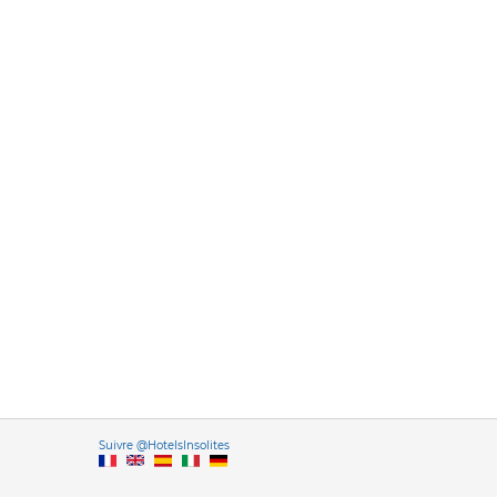
Versione it
Suivre @HotelsInsolites
English version