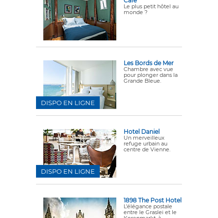
Cafe
Le plus petit hôtel au
monde ?
Les Bords de Mer
Chambre avec vue
pour plonger dans la
Grande Bleue.
DISPO EN LIGNE
Hotel Daniel
Un merveilleux
refuge urbain au
centre de Vienne.
DISPO EN LIGNE
1898 The Post Hotel
L’élégance postale
entre le Graslei et le
Korenmarkt, à