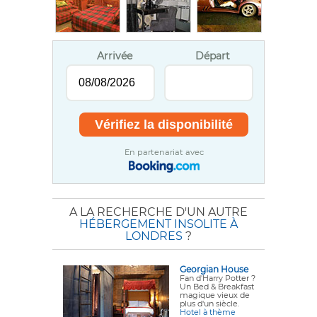
Arrivée
Départ
En partenariat avec
A LA RECHERCHE D'UN AUTRE
HÉBERGEMENT INSOLITE À
LONDRES
?
Georgian House
Fan d'Harry Potter ?
Un Bed & Breakfast
magique vieux de
plus d'un siècle.
Hotel à thème