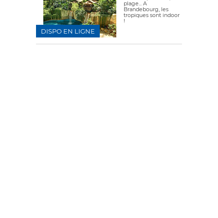
plage... A
Brandebourg, les
tropiques sont indoor
!
DISPO EN LIGNE