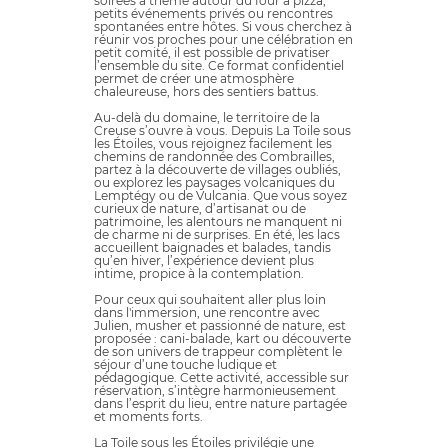
soirées à thème autour du four à pizza,
petits événements privés ou rencontres
spontanées entre hôtes. Si vous cherchez à
réunir vos proches pour une célébration en
petit comité, il est possible de privatiser
l’ensemble du site. Ce format confidentiel
permet de créer une atmosphère
chaleureuse, hors des sentiers battus.
Au-delà du domaine, le territoire de la
Creuse s’ouvre à vous. Depuis La Toile sous
les Étoiles, vous rejoignez facilement les
chemins de randonnée des Combrailles,
partez à la découverte de villages oubliés,
ou explorez les paysages volcaniques du
Lemptégy ou de Vulcania. Que vous soyez
curieux de nature, d’artisanat ou de
patrimoine, les alentours ne manquent ni
de charme ni de surprises. En été, les lacs
accueillent baignades et balades, tandis
qu’en hiver, l’expérience devient plus
intime, propice à la contemplation.
Pour ceux qui souhaitent aller plus loin
dans l'immersion, une rencontre avec
Julien, musher et passionné de nature, est
proposée : cani-balade, kart ou découverte
de son univers de trappeur complètent le
séjour d’une touche ludique et
pédagogique. Cette activité, accessible sur
réservation, s’intègre harmonieusement
dans l’esprit du lieu, entre nature partagée
et moments forts.
La Toile sous les Étoiles privilégie une