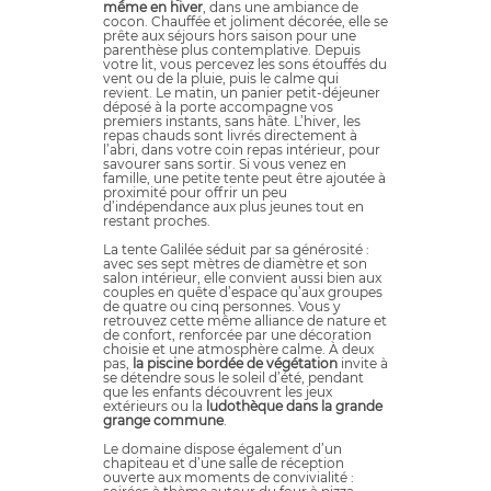
même en hiver
, dans une ambiance de
cocon. Chauffée et joliment décorée, elle se
prête aux séjours hors saison pour une
parenthèse plus contemplative. Depuis
votre lit, vous percevez les sons étouffés du
vent ou de la pluie, puis le calme qui
revient. Le matin, un panier petit-déjeuner
déposé à la porte accompagne vos
premiers instants, sans hâte. L’hiver, les
repas chauds sont livrés directement à
l’abri, dans votre coin repas intérieur, pour
savourer sans sortir. Si vous venez en
famille, une petite tente peut être ajoutée à
proximité pour offrir un peu
d’indépendance aux plus jeunes tout en
restant proches.
La tente Galilée séduit par sa générosité :
avec ses sept mètres de diamètre et son
salon intérieur, elle convient aussi bien aux
couples en quête d’espace qu’aux groupes
de quatre ou cinq personnes. Vous y
retrouvez cette même alliance de nature et
de confort, renforcée par une décoration
choisie et une atmosphère calme. À deux
pas,
la piscine bordée de végétation
invite à
se détendre sous le soleil d’été, pendant
que les enfants découvrent les jeux
extérieurs ou la
ludothèque dans la grande
grange commune
.
Le domaine dispose également d’un
chapiteau et d’une salle de réception
ouverte aux moments de convivialité :