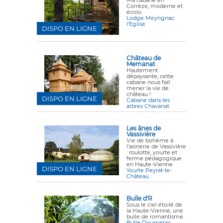
Corrèze, moderne et
écolo.
Lodge Meyrignac
l’Eglise
DISPO EN LIGNE
Château de
Memanat
Hautement
dépaysante, cette
cabane nous fait
mener la vie de
château !
DISPO EN LIGNE
Cabane dans les
arbres Chavanat
Les ânes de
Vassivière
Vie de bohème à
l'asinerie de Vassivière
: roulotte, yourte et
ferme pédagogique
en Haute-Vienne.
DISPO EN LIGNE
Yourte Peyrat-le-
Château
Bulle d'R
Sous le ciel étoilé de
la Haute-Vienne, une
bulle de romantisme.
Bulle Dournazac