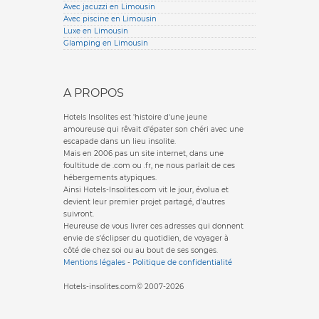
Avec jacuzzi en Limousin
Avec piscine en Limousin
Luxe en Limousin
Glamping en Limousin
A PROPOS
Hotels Insolites est 'histoire d'une jeune
amoureuse qui rêvait d'épater son chéri avec une
escapade dans un lieu insolite.
Mais en 2006 pas un site internet, dans une
foultitude de .com ou .fr, ne nous parlait de ces
hébergements atypiques.
Ainsi Hotels-Insolites.com vit le jour, évolua et
devient leur premier projet partagé, d'autres
suivront.
Heureuse de vous livrer ces adresses qui donnent
envie de s'éclipser du quotidien, de voyager à
côté de chez soi ou au bout de ses songes.
Mentions légales
-
Politique de confidentialité
Hotels-insolites.com© 2007-2026