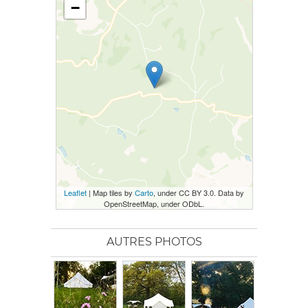
−
Leaflet
| Map tiles by
Carto
, under CC BY 3.0. Data by
OpenStreetMap, under ODbL.
AUTRES PHOTOS