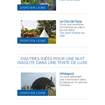
DISPO EN LIGNE
Le Clos de l'Isop
Vivre une aventure
immersive au cœur
du Far West.
Tipi Saint Martial sur
Isop
DISPO EN LIGNE
D'AUTRES IDÉES POUR
UNE NUIT
INSOLITE DANS UNE TENTE DE LUXE
Whitepod
Un luxe alternatif :
une immersion dans
la nature et un service
5 étoiles.
DISPO EN LIGNE