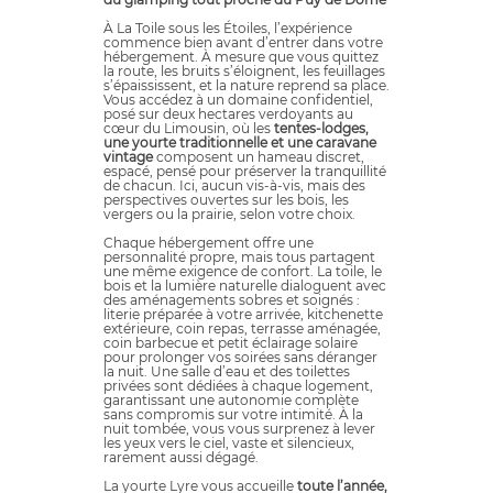
À La Toile sous les Étoiles, l’expérience
commence bien avant d’entrer dans votre
hébergement. À mesure que vous quittez
la route, les bruits s’éloignent, les feuillages
s’épaississent, et la nature reprend sa place.
Vous accédez à un domaine confidentiel,
posé sur deux hectares verdoyants au
cœur du Limousin, où les
tentes-lodges,
une yourte traditionnelle et une caravane
vintage
composent un hameau discret,
espacé, pensé pour préserver la tranquillité
de chacun. Ici, aucun vis-à-vis, mais des
perspectives ouvertes sur les bois, les
vergers ou la prairie, selon votre choix.
Chaque hébergement offre une
personnalité propre, mais tous partagent
une même exigence de confort. La toile, le
bois et la lumière naturelle dialoguent avec
des aménagements sobres et soignés :
literie préparée à votre arrivée, kitchenette
extérieure, coin repas, terrasse aménagée,
coin barbecue et petit éclairage solaire
pour prolonger vos soirées sans déranger
la nuit. Une salle d’eau et des toilettes
privées sont dédiées à chaque logement,
garantissant une autonomie complète
sans compromis sur votre intimité. À la
nuit tombée, vous vous surprenez à lever
les yeux vers le ciel, vaste et silencieux,
rarement aussi dégagé.
La yourte Lyre vous accueille
toute l’année,