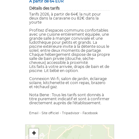
A partir de 64 EUR
Détails des tarifs
Tarifs 2026, à partir de 64€ la nuit pour
deux dans la caravane ou 82€ dans la
yourte
Profitez d’espaces communs confortables
avec une cuisine entièrement équipée, une
grande salle à manger conviviale et une
ludothèque pour petits et grands. La
piscine extérieure invite à la détente sous le
soleil, entre deux moments de partage.
Chaque hébergement dispose de sa propre
salle de bain privée (douche, sèche-
cheveux) accessible à proximité.
Lits faits à votre arrivée, draps de bain et de
piscine. Lit bébé en option.
Connexion Wi-fi, salon de jardin, éclairage
solaire, kitchenette et coin repas, brazero
et réchaud gaz.
Nota Bene : Tous les tarifs sont donnés à
titre purement indicatif et sont à confirmer
directement auprès de l'établissement.
Email
-
Site officiel
-
Tripadvisor
-
Facebook
+