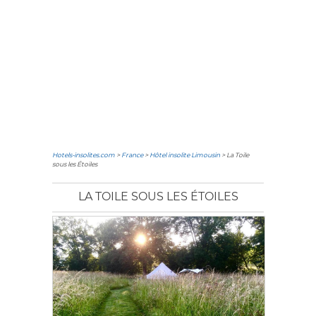
Hotels-insolites.com
>
France
>
Hôtel insolite Limousin
> La Toile
sous les Étoiles
LA TOILE SOUS LES ÉTOILES