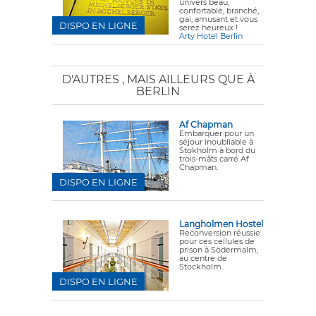
univers beau,
confortable, branché,
gai, amusant et vous
DISPO EN LIGNE
serez heureux !
Arty Hotel Berlin
D'AUTRES
, MAIS AILLEURS QUE À
BERLIN
Af Chapman
Embarquer pour un
séjour inoubliable à
Stokholm à bord du
trois-mâts carré Af
Chapman.
DISPO EN LIGNE
Langholmen Hostel
Reconversion réussie
pour ces cellules de
prison à Södermalm,
au centre de
Stockholm.
DISPO EN LIGNE