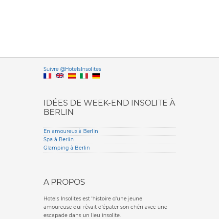
Versione it
Suivre @HotelsInsolites
English version
IDÉES DE WEEK-END INSOLITE À
BERLIN
En amoureux à Berlin
Spa à Berlin
Glamping à Berlin
A PROPOS
Hotels Insolites est 'histoire d'une jeune
amoureuse qui rêvait d'épater son chéri avec une
escapade dans un lieu insolite.