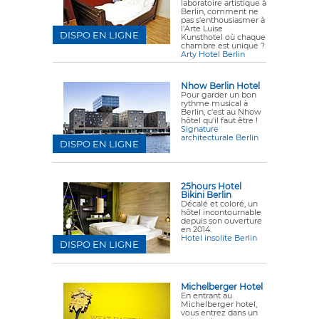
laboratoire artistique à
Berlin, comment ne
pas s'enthousiasmer à
l'Arte Luise
DISPO EN LIGNE
Kunsthotel où chaque
chambre est unique ?
Arty Hotel Berlin
Nhow Berlin Hotel
Pour garder un bon
rythme musical à
Berlin, c'est au Nhow
hôtel qu'il faut être !
Signature
architecturale Berlin
DISPO EN LIGNE
25hours Hotel
Bikini Berlin
Décalé et coloré, un
hôtel incontournable
depuis son ouverture
en 2014.
Hotel insolite Berlin
DISPO EN LIGNE
Michelberger Hotel
En entrant au
Michelberger hotel,
vous entrez dans un