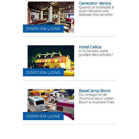
Generator Venice
Quand un entrepôt à
grain devient une
adresse chic et rétro.
DISPO EN LIGNE
Hotel Celica
A 14 heures, visite
guidée des cellules !
DISPO EN LIGNE
BaseCamp Bonn
Du vintage et de
l'humour pour visiter
Bonn à moindre frais.
DISPO EN LIGNE