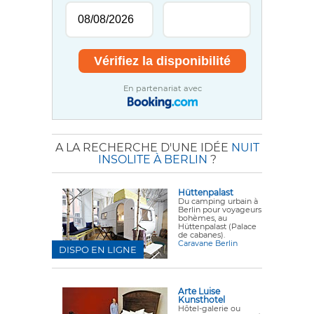
En partenariat avec
A LA RECHERCHE D'UNE IDÉE
NUIT
INSOLITE À BERLIN
?
Hüttenpalast
Du camping urbain à
Berlin pour voyageurs
bohèmes, au
Hüttenpalast (Palace
de cabanes).
Caravane Berlin
DISPO EN LIGNE
Arte Luise
Kunsthotel
Hôtel-galerie ou