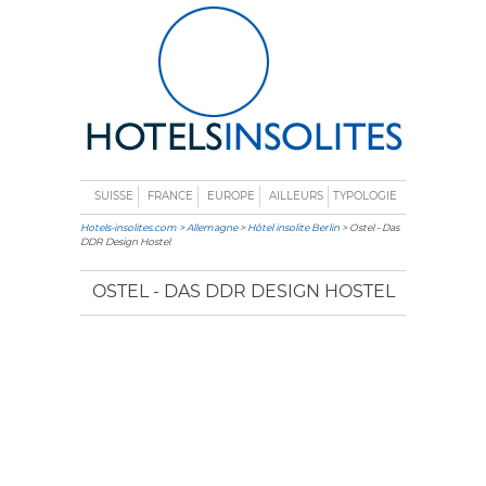
SUISSE
FRANCE
EUROPE
AILLEURS
TYPOLOGIE
Hotels-insolites.com
>
Allemagne
>
Hôtel insolite Berlin
> Ostel - Das
DDR Design Hostel
OSTEL - DAS DDR DESIGN HOSTEL