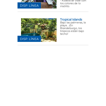
- Koawa se viste con
los colores de lo
DISP. LÍNEA
insólito.
Tropical Islands
Bajo las palmeras, la
playa... ¡En
Brandeburgo, los
trópicos están bajo
techo!
DISP. LÍNEA