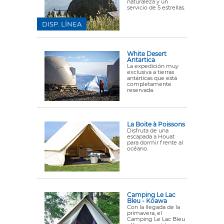
naturaleza y un
servicio de 5 estrellas.
DISP. LÍNEA
White Desert
Antartica
La expedición muy
exclusiva a tierras
antárticas que está
completamente
reservada.
La Boite à Poissons
Disfruta de una
escapada a Houat
para dormir frente al
océano.
Camping Le Lac
Bleu - Koawa
Con la llegada de la
primavera, el
Camping Le Lac Bleu