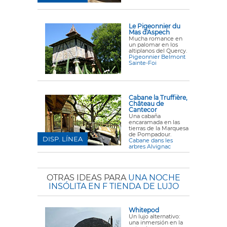
Le Pigeonnier du
Mas d'Aspech
Mucha romance en
un palomar en los
altiplanos del Quercy.
Pigeonnier Belmont
Sainte-Foi
Cabane la Truffière,
Château de
Cantecor
Una cabaña
encaramada en las
tierras de la Marquesa
de Pompadour.
DISP. LÍNEA
Cabane dans les
arbres Alvignac
OTRAS IDEAS PARA
UNA NOCHE
INSÓLITA EN F TIENDA DE LUJO
Whitepod
Un lujo alternativo:
una inmersión en la