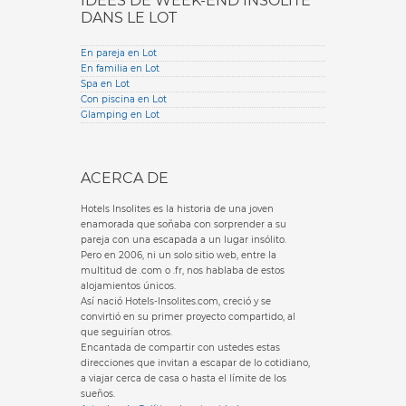
IDÉES DE WEEK-END INSOLITE
DANS LE LOT
En pareja en Lot
En familia en Lot
Spa en Lot
Con piscina en Lot
Glamping en Lot
ACERCA DE
Hotels Insolites es la historia de una joven
enamorada que soñaba con sorprender a su
pareja con una escapada a un lugar insólito.
Pero en 2006, ni un solo sitio web, entre la
multitud de .com o .fr, nos hablaba de estos
alojamientos únicos.
Así nació Hotels-Insolites.com, creció y se
convirtió en su primer proyecto compartido, al
que seguirían otros.
Encantada de compartir con ustedes estas
direcciones que invitan a escapar de lo cotidiano,
a viajar cerca de casa o hasta el límite de los
sueños.