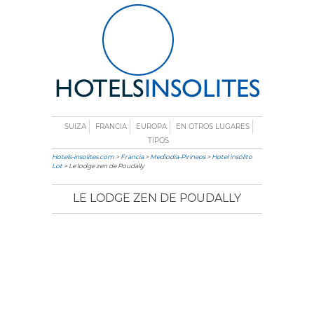
SUIZA
FRANCIA
EUROPA
EN OTROS LUGARES
TIPOS
Hotels-insolites.com
>
Francia
>
Mediodía-Pirineos
>
Hotel insólito
Lot
> Le lodge zen de Poudally
LE LODGE ZEN DE POUDALLY