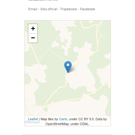
Email
-
Sitio oficial
-
Tripadvisor
-
Facebook
+
−
Leaflet
| Map tiles by
Carto
, under CC BY 3.0. Data by
OpenStreetMap, under ODbL.