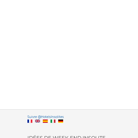
Versione it
Suivre @HotelsInsolites
English version