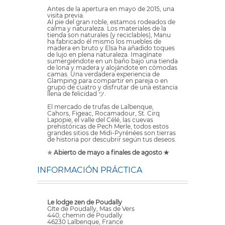
Antes de la apertura en mayo de 2015, una
visita previa.
Al pie del gran roble, estamos rodeados de
calma y naturaleza. Los materiales de la
tienda son naturales (y reciclables), Manu
ha fabricado él mismo los muebles de
madera en bruto y Elsa ha añadido toques
de lujo en plena naturaleza. Imagínate
sumergiéndote en un baño bajo una tienda
de lona y madera y alojándote en cómodas
camas. Una verdadera experiencia de
Glamping para compartir en pareja o en
grupo de cuatro y disfrutar de una estancia
llena de felicidad ツ.
El mercado de trufas de Lalbenque,
Cahors, Figeac, Rocamadour, St. Cirq
Lapopie, el valle del Célé, las cuevas
prehistóricas de Pech Merle, todos estos
grandes sitios de Midi-Pyrénées son tierras
de historia por descubrir según tus deseos.
✯
Abierto de mayo a finales de agosto ✯
INFORMACIÓN PRÁCTICA
Le lodge zen de Poudally
Gîte de Poudally, Mas de Vers
440, chemin de Poudally
46230 Lalbenque, France