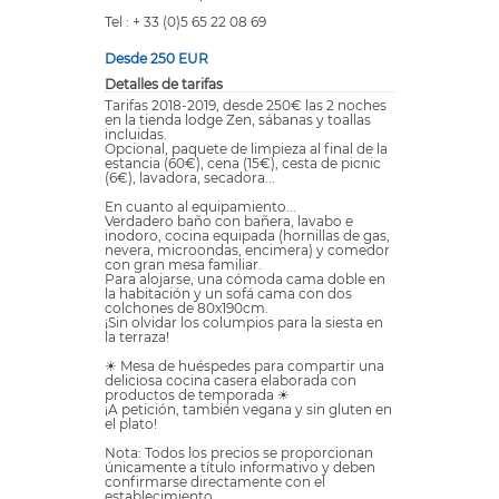
Tel : + 33 (0)5 65 22 08 69
Desde 250 EUR
Detalles de tarifas
Tarifas 2018-2019, desde 250€ las 2 noches
en la tienda lodge Zen, sábanas y toallas
incluidas.
Opcional, paquete de limpieza al final de la
estancia (60€), cena (15€), cesta de picnic
(6€), lavadora, secadora...
En cuanto al equipamiento...
Verdadero baño con bañera, lavabo e
inodoro, cocina equipada (hornillas de gas,
nevera, microondas, encimera) y comedor
con gran mesa familiar.
Para alojarse, una cómoda cama doble en
la habitación y un sofá cama con dos
colchones de 80x190cm.
¡Sin olvidar los columpios para la siesta en
la terraza!
☀ Mesa de huéspedes para compartir una
deliciosa cocina casera elaborada con
productos de temporada ☀
¡A petición, también vegana y sin gluten en
el plato!
Nota: Todos los precios se proporcionan
únicamente a título informativo y deben
confirmarse directamente con el
establecimiento.