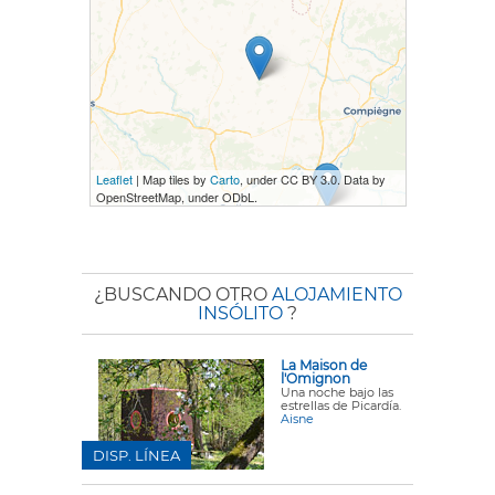
Leaflet
| Map tiles by
Carto
, under CC BY 3.0. Data by
OpenStreetMap, under ODbL.
¿BUSCANDO OTRO
ALOJAMIENTO
INSÓLITO
?
La Maison de
l'Omignon
Una noche bajo las
estrellas de Picardía.
Aisne
DISP. LÍNEA