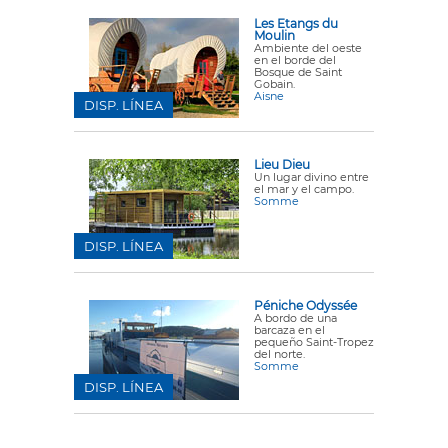
Les Etangs du
Moulin
Ambiente del oeste
en el borde del
Bosque de Saint
Gobain.
Aisne
DISP. LÍNEA
Lieu Dieu
Un lugar divino entre
el mar y el campo.
Somme
DISP. LÍNEA
Péniche Odyssée
A bordo de una
barcaza en el
pequeño Saint-Tropez
del norte.
Somme
DISP. LÍNEA