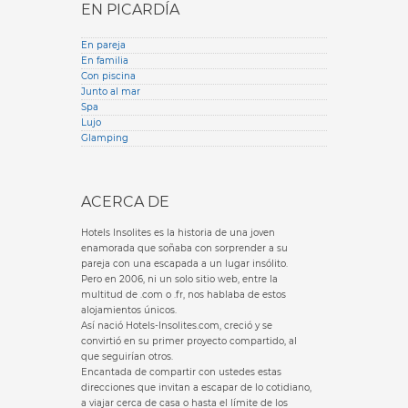
EN PICARDÍA
En pareja
En familia
Con piscina
Junto al mar
Spa
Lujo
Glamping
ACERCA DE
Hotels Insolites es la historia de una joven
enamorada que soñaba con sorprender a su
pareja con una escapada a un lugar insólito.
Pero en 2006, ni un solo sitio web, entre la
multitud de .com o .fr, nos hablaba de estos
alojamientos únicos.
Así nació Hotels-Insolites.com, creció y se
convirtió en su primer proyecto compartido, al
que seguirían otros.
Encantada de compartir con ustedes estas
direcciones que invitan a escapar de lo cotidiano,
a viajar cerca de casa o hasta el límite de los