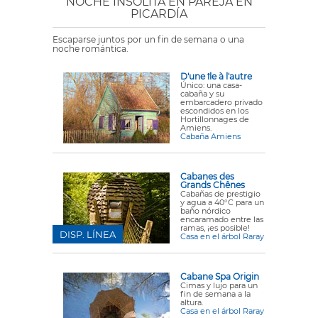
NOCHE INSÓLITA EN PAREJA EN
PICARDÍA
Escaparse juntos por un fin de semana o una
noche romántica.
D'une île à l'autre
Único: una casa-
cabaña y su
embarcadero privado
escondidos en los
Hortillonnages de
Amiens.
Cabaña Amiens
Cabanes des
Grands Chênes
Cabañas de prestigio
y agua a 40°C para un
baño nórdico
encaramado entre las
ramas, ¡es posible!
DISP. LÍNEA
Casa en el árbol Raray
Cabane Spa Origin
Cimas y lujo para un
fin de semana a la
altura.
Casa en el árbol Raray