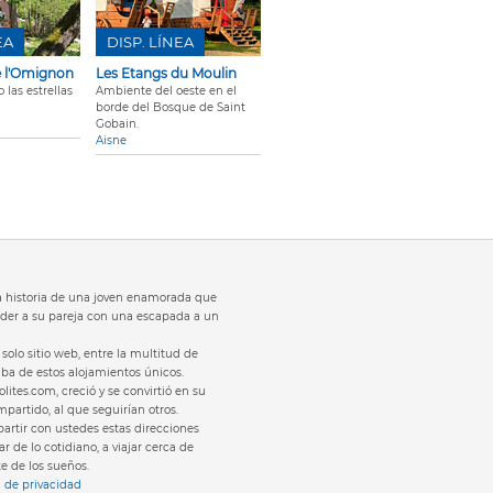
EA
DISP. LÍNEA
e l'Omignon
Les Etangs du Moulin
las estrellas
Ambiente del oeste en el
borde del Bosque de Saint
Gobain.
Aisne
 la historia de una joven enamorada que
der a su pareja con una escapada a un
solo sitio web, entre la multitud de
laba de estos alojamientos únicos.
olites.com, creció y se convirtió en su
partido, al que seguirían otros.
rtir con ustedes estas direcciones
r de lo cotidiano, a viajar cerca de
te de los sueños.
a de privacidad