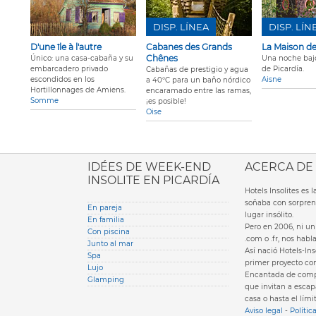
DISP. LÍNEA
DISP. LÍN
D'une île à l'autre
Cabanes des Grands
La Maison d
Chênes
Único: una casa-cabaña y su
Una noche bajo 
embarcadero privado
de Picardía.
Cabañas de prestigio y agua
escondidos en los
Aisne
a 40°C para un baño nórdico
Hortillonnages de Amiens.
encaramado entre las ramas,
Somme
¡es posible!
Oise
ione italiana
IDÉES DE WEEK-END
ACERCA DE
INSOLITE EN PICARDÍA
Hotels Insolites es
soñaba con sorpren
En pareja
lugar insólito.
En familia
Pero en 2006, ni un 
Con piscina
.com o .fr, nos hab
Junto al mar
Así nació Hotels-Ins
Spa
primer proyecto com
Lujo
Encantada de compa
Glamping
que invitan a escapa
casa o hasta el lími
Aviso legal
-
Polític