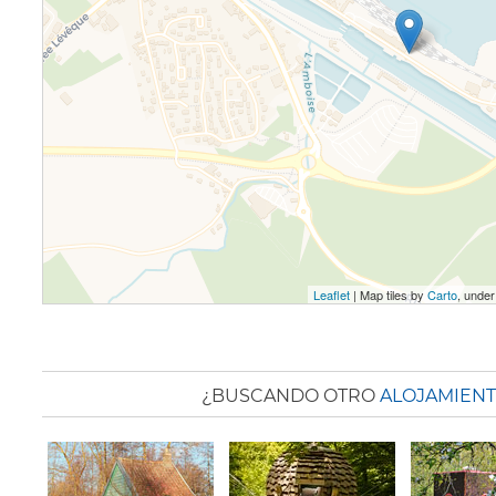
Leaflet
| Map tiles by
Carto
, unde
¿BUSCANDO OTRO
ALOJAMIENT