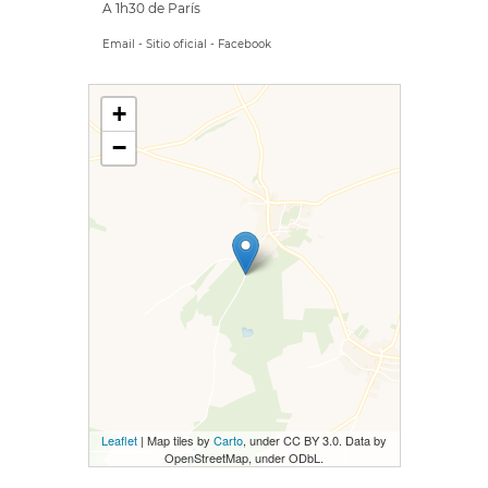
A 1h30 de París
Email
-
Sitio oficial
-
Facebook
+
−
Leaflet
| Map tiles by
Carto
, under CC BY 3.0. Data by
OpenStreetMap, under ODbL.