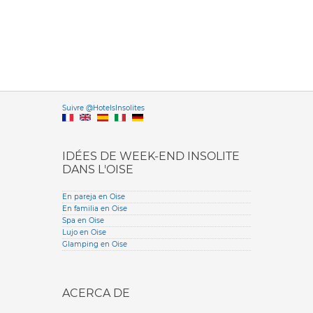
Versione it
Suivre @HotelsInsolites
English version
IDÉES DE WEEK-END INSOLITE
DANS L'OISE
En pareja en Oise
En familia en Oise
Spa en Oise
Lujo en Oise
Glamping en Oise
ACERCA DE