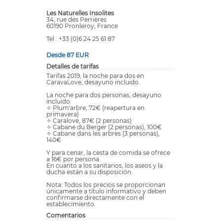
Les Naturelles Insolites
34, rue des Perrières
60190 Pronleroy, France
Tel : +33 (0)6 24 25 61 87
Desde 87 EUR
Detalles de tarifas
Tarifas 2019, la noche para dos en
CaravaLove, desayuno incluido.
La noche para dos personas, desayuno
incluido:
✧ Plum'arbre, 72€ (reapertura en
primavera)
✧ Caralove, 87€ (2 personas)
✧ Cabane du Berger (2 personas), 100€
✧ Cabane dans les arbres (3 personas),
140€
Y para cenar, la cesta de comida se ofrece
a 16€ por persona.
En cuanto a los sanitarios, los aseos y la
ducha están a su disposición.
Nota: Todos los precios se proporcionan
únicamente a título informativo y deben
confirmarse directamente con el
establecimiento.
Comentarios