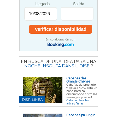
Llegada
Salida
En colaboración con
EN BUSCA DE UNA IDEA PARA UNA
NOCHE INSÓLITA DANS L' OISE
?
Cabanes des
Grands Chênes
Cabañas de prestigio
y agua a 40°C para un
baño nórdico
encaramado entre las
ramas, ¡es posible!
DISP. LÍNEA
Cabane dans les
arbres Raray
Cabane Spa Origin