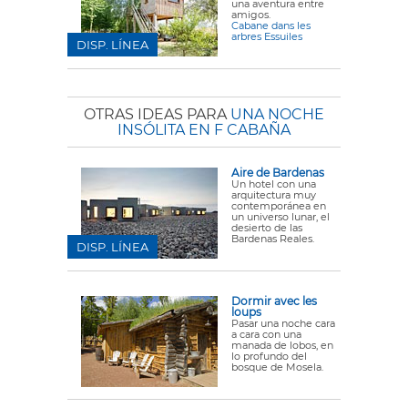
una aventura entre
amigos.
Cabane dans les
arbres Essuiles
DISP. LÍNEA
OTRAS IDEAS PARA
UNA NOCHE
INSÓLITA EN F CABAÑA
Aire de Bardenas
Un hotel con una
arquitectura muy
contemporánea en
un universo lunar, el
desierto de las
Bardenas Reales.
DISP. LÍNEA
Dormir avec les
loups
Pasar una noche cara
a cara con una
manada de lobos, en
lo profundo del
bosque de Mosela.