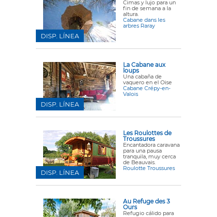
Cimas y lujo para un
fin de semana a la
altura.
Cabane dans les
arbres Raray
DISP. LÍNEA
La Cabane aux
loups
Una cabaña de
vaquero en el Oise
Cabane Crépy-en-
Valois
DISP. LÍNEA
Les Roulottes de
Troussures
Encantadora caravana
para una pausa
tranquila, muy cerca
de Beauvais.
Roulotte Troussures
DISP. LÍNEA
Au Refuge des 3
Ours
Refugio cálido para