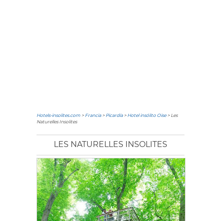
Hotels-insolites.com
>
Francia
>
Picardía
>
Hotel insólito Oise
> Les
Naturelles Insolites
LES NATURELLES INSOLITES