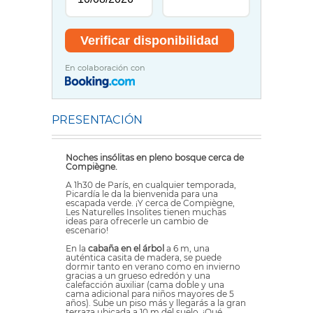
En colaboración con
PRESENTACIÓN
Noches insólitas en pleno bosque cerca de
Compiègne.
A 1h30 de París, en cualquier temporada,
Picardía le da la bienvenida para una
escapada verde. ¡Y cerca de Compiègne,
Les Naturelles Insolites tienen muchas
ideas para ofrecerle un cambio de
escenario!
En la
cabaña en el árbol
a 6 m, una
auténtica casita de madera, se puede
dormir tanto en verano como en invierno
gracias a un grueso edredón y una
calefacción auxiliar (cama doble y una
cama adicional para niños mayores de 5
años). Sube un piso más y llegarás a la gran
terraza ubicada a 10 m del suelo. ¡Qué