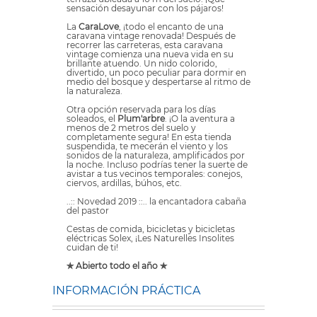
sensación desayunar con los pájaros!
La
CaraLove
, ¡todo el encanto de una
caravana vintage renovada! Después de
recorrer las carreteras, esta caravana
vintage comienza una nueva vida en su
brillante atuendo. Un nido colorido,
divertido, un poco peculiar para dormir en
medio del bosque y despertarse al ritmo de
la naturaleza.
Otra opción reservada para los días
soleados, el
Plum'arbre
. ¡O la aventura a
menos de 2 metros del suelo y
completamente segura! En esta tienda
suspendida, te mecerán el viento y los
sonidos de la naturaleza, amplificados por
la noche. Incluso podrías tener la suerte de
avistar a tus vecinos temporales: conejos,
ciervos, ardillas, búhos, etc.
..:: Novedad 2019 ::.. la encantadora cabaña
del pastor
Cestas de comida, bicicletas y bicicletas
eléctricas Solex, ¡Les Naturelles Insolites
cuidan de ti!
✯ Abierto todo el año ✯
INFORMACIÓN PRÁCTICA