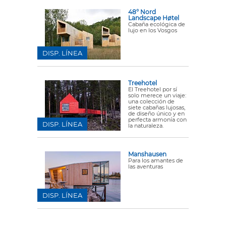
48° Nord
Landscape Høtel
Cabaña ecológica de
lujo en los Vosgos
DISP. LÍNEA
Treehotel
El Treehotel por sí
solo merece un viaje:
una colección de
siete cabañas lujosas,
de diseño único y en
perfecta armonía con
DISP. LÍNEA
la naturaleza.
Manshausen
Para los amantes de
las aventuras
DISP. LÍNEA