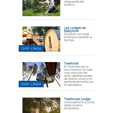
vanguardia del
turismo.
Les Lodges de
Babylone
Devolver con toda
lentitud el sentido al
tiempo.
DISP. LÍNEA
Treehotel
El Treehotel por sí
solo merece un viaje:
una colección de
siete cabañas lujosas,
de diseño único y en
perfecta armonía con
DISP. LÍNEA
la naturaleza.
Treehouse Lodge
Una experiencia única
sobre la selva
amazónica.