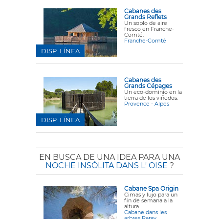
Cabanes des
Grands Reflets
Un soplo de aire
fresco en Franche-
Comté.
Franche-Comté
DISP. LÍNEA
Cabanes des
Grands Cépages
Un eco-dominio en la
tierra de los viñedos.
Provence - Alpes
DISP. LÍNEA
EN BUSCA DE UNA IDEA PARA UNA
NOCHE INSÓLITA DANS L' OISE
?
Cabane Spa Origin
Cimas y lujo para un
fin de semana a la
altura.
Cabane dans les
arbres Raray