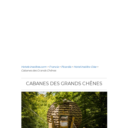
Hotels-insolites.com
>
Francia
>
Picardía
>
Hotel insólito Oise
>
Cabanes des Grands Chênes
CABANES DES GRANDS CHÊNES