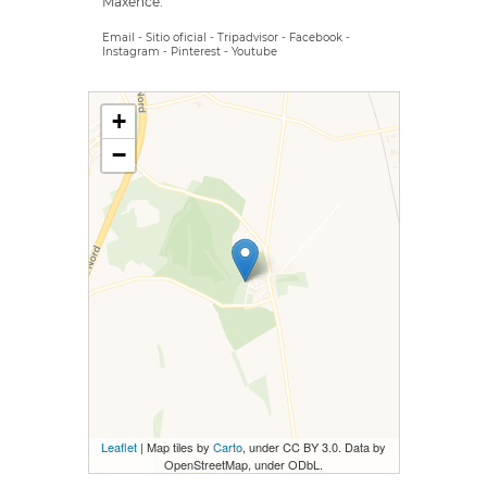
Maxence.
Email
-
Sitio oficial
-
Tripadvisor
-
Facebook
-
Instagram
-
Pinterest
-
Youtube
+
−
Leaflet
| Map tiles by
Carto
, under CC BY 3.0. Data by
OpenStreetMap, under ODbL.