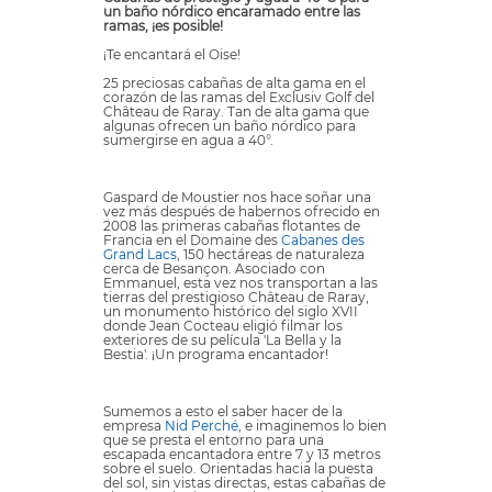
un baño nórdico encaramado entre las
ramas, ¡es posible!
¡Te encantará el Oise!
25 preciosas cabañas de alta gama en el
corazón de las ramas del Exclusiv Golf del
Château de Raray. Tan de alta gama que
algunas ofrecen un baño nórdico para
sumergirse en agua a 40°.
Gaspard de Moustier nos hace soñar una
vez más después de habernos ofrecido en
2008 las primeras cabañas flotantes de
Francia en el Domaine des
Cabanes des
Grand Lacs
, 150 hectáreas de naturaleza
cerca de Besançon. Asociado con
Emmanuel, esta vez nos transportan a las
tierras del prestigioso Château de Raray,
un monumento histórico del siglo XVII
donde Jean Cocteau eligió filmar los
exteriores de su película 'La Bella y la
Bestia'. ¡Un programa encantador!
Sumemos a esto el saber hacer de la
empresa
Nid Perché
, e imaginemos lo bien
que se presta el entorno para una
escapada encantadora entre 7 y 13 metros
sobre el suelo. Orientadas hacia la puesta
del sol, sin vistas directas, estas cabañas de