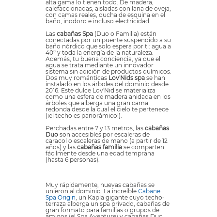
alta gama lo tienen todo. De madera,
calefaccionadas, aisladas con lana de oveja,
con camas reales, ducha de esquina en el
baño, inodoro e incluso electricidad.
Las
cabañas Spa
(Duo o Familia) están
conectadas por un puente suspendido a su
baño nórdico que solo espera por ti: agua a
40° y toda la energía de la naturaleza.
Además, tu buena conciencia, ya que el
agua se trata mediante un innovador
sistema sin adición de productos químicos.
Dos muy románticas
Lov'Nids spa
se han
instalado en los árboles del dominio desde
2016. Este dulce Lov'Nid se materializa
como una esfera de madera anidada en los
árboles que alberga una gran cama
redonda desde la cual el cielo te pertenece
(¡el techo es panorámico!).
Perchadas entre 7 y 13 metros, las
cabañas
Duo
son accesibles por escaleras de
caracol o escaleras de mano (a partir de 12
años) y las
cabañas familia
se comparten
fácilmente desde una edad temprana
(hasta 6 personas).
Muy rápidamente, nuevas cabañas se
unieron al dominio. La increíble
Cabane
Spa Origin
, un Kapla gigante cuyo techo-
terraza alberga un spa privado, cabañas de
gran formato para familias o grupos de
amigos (el Spa Aventure) y cabañas Duo