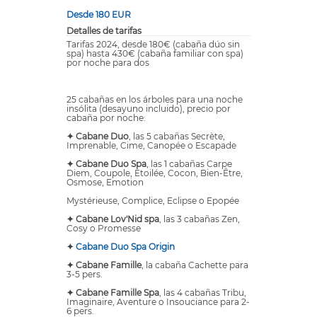
Desde 180 EUR
Detalles de tarifas
Tarifas 2024, desde 180€ (cabaña dúo sin
spa) hasta 430€ (cabaña familiar con spa)
por noche para dos
25 cabañas en los árboles para una noche
insólita (desayuno incluido), precio por
cabaña por noche:
✦ Cabane Duo
, las 5 cabañas Secrète,
Imprenable, Cime, Canopée o Escapade
✦ Cabane Duo Spa
, las 1 cabañas Carpe
Diem, Coupole, Etoilée, Cocon, Bien-Être,
Osmose, Emotion
Mystérieuse, Complice, Eclipse o Epopée
✦ Cabane Lov'Nid spa
, las 3 cabañas Zen,
Cosy o Promesse
✦
Cabane Duo Spa Origin
✦ Cabane Famille
, la cabaña Cachette para
3-5 pers.
✦ Cabane Famille Spa
, las 4 cabañas Tribu,
Imaginaire, Aventure o Insouciance para 2-
6 pers.