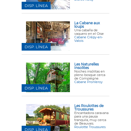
DISP. LÍNEA
La Cabane aux
loups
Una cabaña de
vaquero en el Oise
Cabane Crépy-en-
Valois
DISP. LÍNEA
Les Naturelles
Insolites
Noches insólitas en
pleno bosque cerca
de Compiègne.
Cabane Pronleroy
DISP. LÍNEA
Les Roulottes de
Troussures
Encantadora caravana
para una pausa
tranquila, muy cerca
de Beauvais.
Roulotte Troussures
DISP. LÍNEA