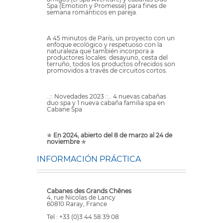
Spa (Emotion y Promesse) para fines de
semana románticos en pareja.
A 45 minutos de París, un proyecto con un
enfoque ecológico y respetuoso con la
naturaleza que también incorpora a
productores locales: desayuno, cesta del
terruño, todos los productos ofrecidos son
promovidos a través de circuitos cortos.
..:: Novedades 2023 ::.. 4 nuevas cabañas
duo spa y 1 nueva cabaña familia spa en
Cabane Spa
✯
En 2024, abierto del 8 de marzo al 24 de
noviembre
✯
INFORMACIÓN PRÁCTICA
Cabanes des Grands Chênes
4, rue Nicolas de Lancy
60810 Raray, France
Tel : +33 (0)3 44 58 39 08