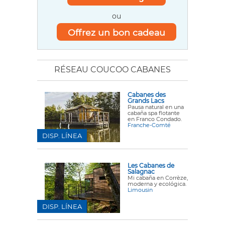
ou
Offrez un bon cadeau
RÉSEAU COUCOO CABANES
Cabanes des
Grands Lacs
Pausa natural en una
cabaña spa flotante
en Franco Condado.
Franche-Comté
DISP. LÍNEA
Les Cabanes de
Salagnac
Mi cabaña en Corrèze,
moderna y ecológica.
Limousin
DISP. LÍNEA