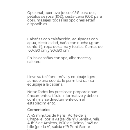
Opcional, aperitivo (desde 15€ para dos),
pétalos de rosa (10€), cesta-cena (66€ para
dos), masajes, todas las opciones están
disponibles.
Cabañas con calefacción, equipadas con
agua, electricidad, baño con ducha (¡gran
confort!), ropa de cama y toallas. Camas de
160x190 cm y 90x190 cm.
En las cabañas con spa, albornoces y
cafetera.
Lleve su teléfono móvil y equipaje ligero,
aunque una cuerda le permitirá izar su
equipaje a la cabaña.
Nota: Todos los precios se proporcionan
únicamente a título informativo y deben
confirmarse directamente con el
establecimiento.
Comentarios
A 45 minutos de París (Porte de la
Chapelle) por la A1 (salida n°8 Senlis-Creil).
A 1h15 de Amiens, 1h30 de Reims, 1h45 de
Lille (por la A1, salida n°9 Pont Sainte