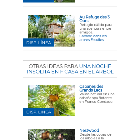
Au Refuge des 3
Ours
Refugio cálido para
una aventura entre
amigos.
Cabane dans les
arbres Essuiles
DISP. LÍNEA
OTRAS IDEAS PARA
UNA NOCHE
INSÓLITA EN F CASA EN EL ÁRBOL
Cabanes des
Grands Lacs
Pausa natural en una
cabaña spa flotante
en Franco Condado.
DISP. LÍNEA
Nestwood
Desde las copas de
los árboles a la