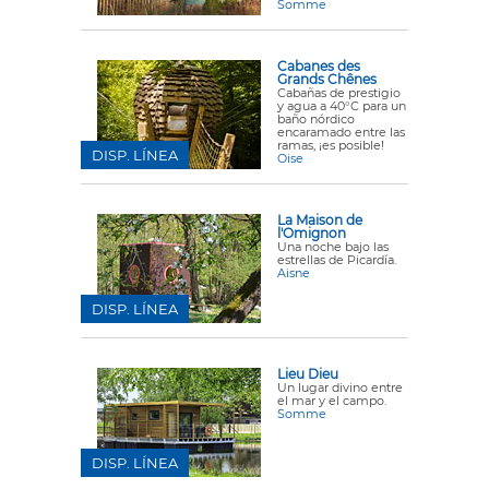
Somme
Cabanes des
Grands Chênes
Cabañas de prestigio
y agua a 40°C para un
baño nórdico
encaramado entre las
ramas, ¡es posible!
DISP. LÍNEA
Oise
La Maison de
l'Omignon
Una noche bajo las
estrellas de Picardía.
Aisne
DISP. LÍNEA
Lieu Dieu
Un lugar divino entre
el mar y el campo.
Somme
DISP. LÍNEA