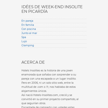
IDÉES DE WEEK-END INSOLITE
EN PICARDÍA
En pareja
En familia
Con piscina
Junto al mar
Spa
Lujo
Glamping
ACERCA DE
Hotels Insolites es la historia de una joven
enamorada que soñaba con sorprender a su
pareja con una escapada a un lugar insólito.
Pero en 2006, ni un solo sitio web, entre la
multitud de .com o .fr, nos hablaba de estos
alojamientos únicos.
Así nació Hotels-Insolites.com, creció y se
convirtió en su primer proyecto compartido, al
que seguirían otros.
Encantada de compartir con ustedes estas