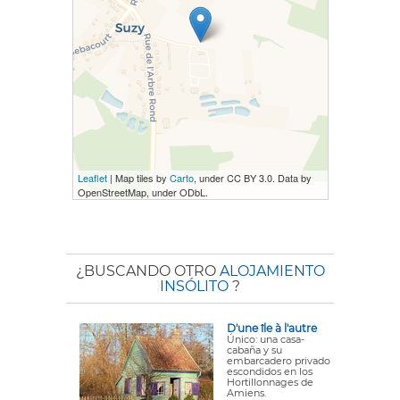
Leaflet
| Map tiles by
Carto
, under CC BY 3.0. Data by
OpenStreetMap, under ODbL.
¿BUSCANDO OTRO
ALOJAMIENTO
INSÓLITO
?
D'une île à l'autre
Único: una casa-
cabaña y su
embarcadero privado
escondidos en los
Hortillonnages de
Amiens.