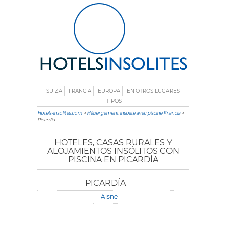
SUIZA
FRANCIA
EUROPA
EN OTROS LUGARES
TIPOS
Hotels-insolites.com
>
Hébergement insolite avec piscine Francia
>
Picardía
HOTELES, CASAS RURALES Y
ALOJAMIENTOS INSÓLITOS CON
PISCINA EN PICARDÍA
PICARDÍA
Aisne