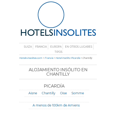
SUIZA
FRANCIA
EUROPA
EN OTROS LUGARES
TIPOS
Hotels-insolites.com
>
Francia
>
Hotel insólito Picardía
> Chantilly
ALOJAMIENTO INSÓLITO EN
CHANTILLY
PICARDÍA
Aisne
Chantilly
Oise
Somme
A menos de 100km de Amiens