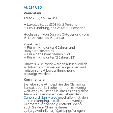
Ab 234 USD
Preisdetails
Tarife 2019, ab 234 USD
✦ Luxussuite, ab $303 für 2 Personen
✦ Eco-Lumbung, ab $234 für 2 Personen
Hochsaison, von Juni bis Oktober und vom
15. Dezember bis 15. Januar.
Zusatzbett
⊹ Für ein Kind unter 6 Jahren und
Babybett: kostenlos
⊹ Für einen Erwachsenen: $30
⊹ Für ein Kind unter 12 Jahren: $31
Hinweis: Alle Preise werden ausschließlich
zu Informationszwecken angegeben und
müssen direkt bei der Einrichtung
bestätigt werden.
Kommentare
Sie lieben die Atmosphäre des Glamping
Sandat, aber Bali scheint Ihnen ein wenig
weit weg? Wussten Sie, dass es das gleiche
Team war, das vor einigen Jahren den
Canonici di San Marco
geschaffen hat, den
ersten Glamping in Italien ... nur wenige
Kilometer von Venedig entfernt! Wenn
auch Sie dem Charme dieses
außergewöhnlichen "Campings" erlegen