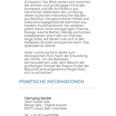
Zivilisation. Der Blick verliert sich zwischen
der dichten und großzügigen Flora des
Anwesens und der Architektur aus
natürlichen Materialien der Lumbung,
diesen typischen indonesischen Bauten
aus Bambus. Die geschnitzten Möbel und
Dekorationsgegenstände stammen aus
lokalem Kunsthandwerk: Sie verleihen
jedem Raum einen einzigartigen Charme.
Riesige, weiche Betten, Wände aus bunten
Kieselsteinen, eine Fülle von Pflanzen,
lange Sofas, auf denen man sich in den
heißesten Stunden entspannen kann: Das
Spektakel ist überall.
Jeder Lumbung führt direkt zum
ökologischen Pool: Nach der Erkundung
der Dörfer, um die Balinesen
kennenzulernen, oder dem Besuch der
großartigen Tempel der Region findet der
Besucher eine angenehme Möglichkeit,
sich zu erfrischen.
PRAKTISCHE INFORMATIONEN
Glamping Sandat
Jalan Subak Sala
Banjar Sala – Pejenk Kawan
80571 Ubud, Bali, Indonésie
Tel : + 62 821 44081998