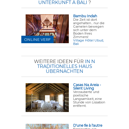
UNTERKUNFT À BALI
?
Bambu Indah
Die Zeit ist dort
angehalten... nur die
Garnelen bewegen
sich unter dem
Boden Ihres
Zimmers!
ONLINE VERF
Village Hôtel Ubud,
Bali
WEITERE IDEEN FÜR
IN N
TRADITIONELLES HAUS
ÜBERNACHTEN
Casas Na Areia -
Silent Living
Verzauberte und
poetische
Langsamkeit, eine
Stunde von Lissabon
entfernt.
D'une île à l'autre
Einzigartig: ein