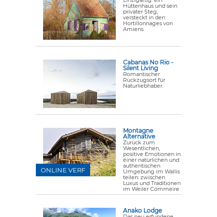
Hüttenhaus und sein
privater Steg,
versteckt in den
Hortillonnages von
Amiens.
Cabanas No Rio -
Silent Living
Romantischer
Rückzugsort für
Naturliebhaber.
Montagne
Alternative
Zurück zum
Wesentlichen,
positive Emotionen in
einer natürlichen und
authentischen
ONLINE VERF
Umgebung im Wallis
teilen: zwischen
Luxus und Traditionen
im Weiler Commeire
Anako Lodge
Das neu erfundene