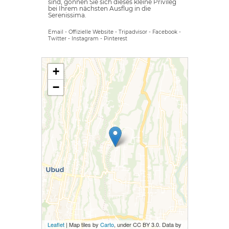
sind, gönnen Sie sich dieses kleine Privileg
bei Ihrem nächsten Ausflug in die
Serenissima.
Email
-
Offizielle Website
-
Tripadvisor
-
Facebook
-
Twitter
-
Instagram
-
Pinterest
+
−
Leaflet
| Map tiles by
Carto
, under CC BY 3.0. Data by