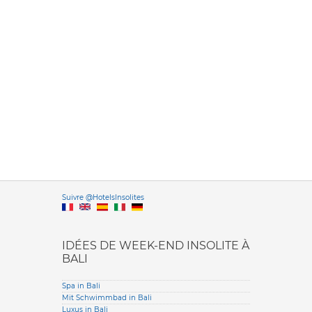
Versione it
Suivre @HotelsInsolites
English version
IDÉES DE WEEK-END INSOLITE À
BALI
Spa in Bali
Mit Schwimmbad in Bali
Luxus in Bali