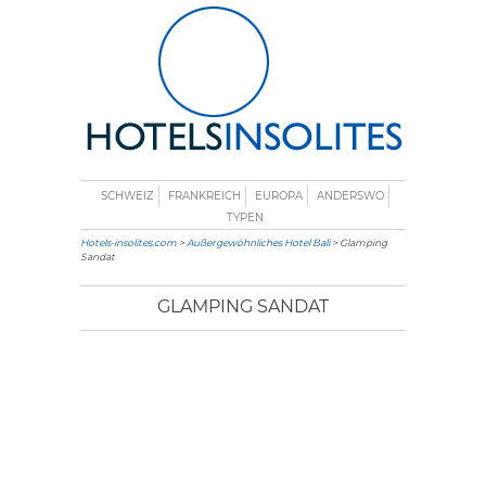
SCHWEIZ
FRANKREICH
EUROPA
ANDERSWO
TYPEN
Hotels-insolites.com
>
Außergewöhnliches Hotel Bali
> Glamping
Sandat
GLAMPING SANDAT