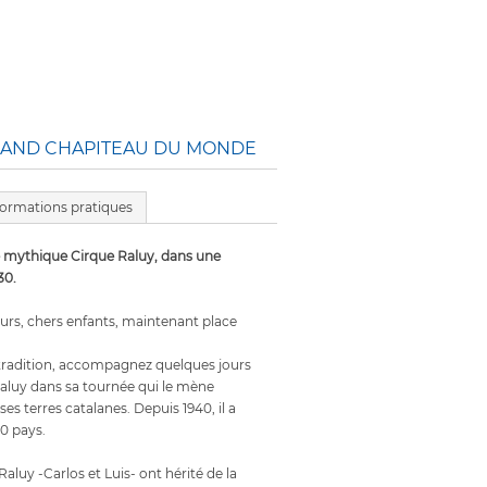
RAND CHAPITEAU DU MONDE
formations pratiques
le mythique Cirque Raluy, dans une
30.
rs, chers enfants, maintenant place
tradition, accompagnez quelques jours
aluy dans sa tournée qui le mène
ses terres catalanes. Depuis 1940, il a
40 pays.
Raluy -Carlos et Luis- ont hérité de la