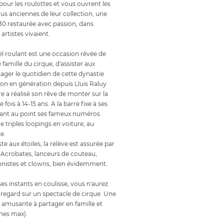
pour les roulottes et vous ouvrent les
lus anciennes de leur collection, une
30 restaurée avec passion, dans
 artistes vivaient.
l roulant est une occasion rêvée de
 famille du cirque, d'assister aux
tager le quotidien de cette dynastie
ion en génération depuis Lluis Raluy
père a réalisé son rêve de monter sur la
 fois à 14-15 ans. A la barre fixe à ses
tant au point ses fameux numéros
triples loopings en voiture, au
e.
ste aux étoiles, la relève est assurée par
le. Acrobates, lanceurs de couteau,
nnistes et clowns, bien évidemment.
es instants en coulisse, vous n'aurez
regard sur un spectacle de cirque. Une
 amusante à partager en famille et
nes max).