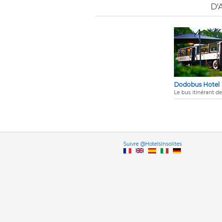
D'
Dodobus Hotel
Le bus itinérant de
Vers
Suivre @HotelsInsolites
English version