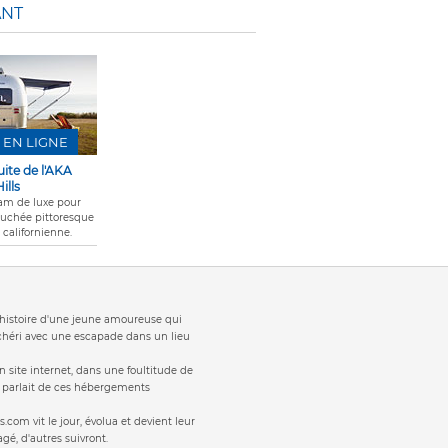
ANT
 EN LIGNE
uite de l'AKA
ills
eam de luxe pour
uchée pittoresque
 californienne.
t 'histoire d'une jeune amoureuse qui
 chéri avec une escapade dans un lieu
 site internet, dans une foultitude de
s parlait de ces hébergements
s.com vit le jour, évolua et devient leur
gé, d'autres suivront.