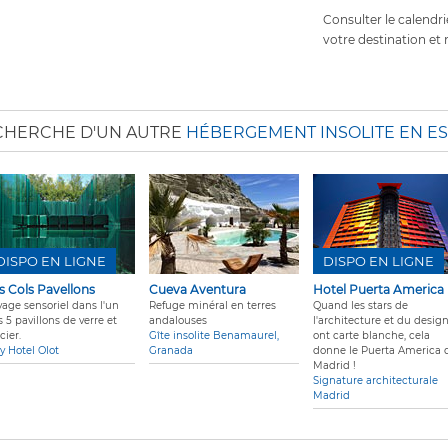
Consulter le calendri
votre destination et r
ECHERCHE D'UN AUTRE
HÉBERGEMENT INSOLITE EN E
DISPO EN LIGNE
DISPO EN LIGNE
s Cols Pavellons
Cueva Aventura
Hotel Puerta America
yage sensoriel dans l'un
Refuge minéral en terres
Quand les stars de
 5 pavillons de verre et
andalouses
l'architecture et du desig
cier.
Gîte insolite Benamaurel,
ont carte blanche, cela
y Hotel Olot
Granada
donne le Puerta America 
Madrid !
Signature architecturale
Madrid