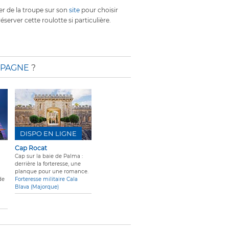
er de la troupe sur son
site
pour choisir
éserver cette roulotte si particulière.
SPAGNE
?
DISPO EN LIGNE
Cap Rocat
Cap sur la baie de Palma :
n
derrière la forteresse, une
planque pour une romance.
de
Forteresse militaire Cala
Blava (Majorque)