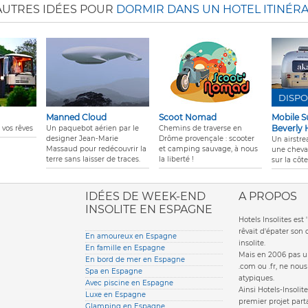
AUTRES IDÉES POUR
DORMIR DANS UN HOTEL ITINÉR
DISPO
Manned Cloud
Scoot Nomad
Mobile S
Beverly H
 vos rêves
Un paquebot aérien par le
Chemins de traverse en
designer Jean-Marie
Drôme provençale : scooter
Un airstr
Massaud pour
redécouvrir la
et camping sauvage, à nous
une cheva
terre sans laisser de traces
.
la liberté !
sur la côte
ione italiana
IDÉES DE WEEK-END
A PROPOS
INSOLITE EN ESPAGNE
Hotels Insolites es
rêvait d'épater son
En amoureux en Espagne
insolite.
En famille en Espagne
Mais en 2006 pas un
En bord de mer en Espagne
.com ou .fr, ne nou
Spa en Espagne
atypiques.
Avec piscine en Espagne
Ainsi Hotels-Insolite
Luxe en Espagne
premier projet parta
Glamping en Espagne