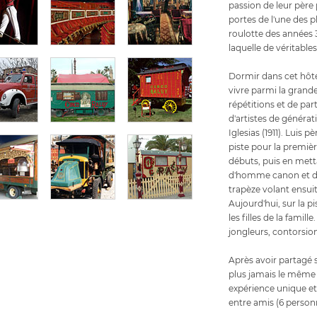
passion de leur père 
portes de l'une des p
roulotte des années 
laquelle de véritables
Dormir dans cet hôte
vivre parmi la grande
répétitions et de par
d'artistes de générat
Iglesias (1911). Luis 
piste pour la première
débuts, puis en met
d'homme canon et de 
trapèze volant ensuit
Aujourd'hui, sur la pi
les filles de la famil
jongleurs, contorsio
Après avoir partagé s
plus jamais le même 
expérience unique et
entre amis (6 person