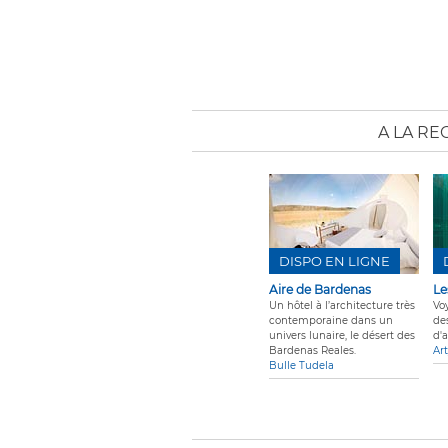
A LA R
DISPO EN LIGNE
Aire de Bardenas
Le
Un hôtel à l’architecture très
Vo
contemporaine dans un
des
univers lunaire, le désert des
d'a
Bardenas Reales.
Art
Bulle Tudela