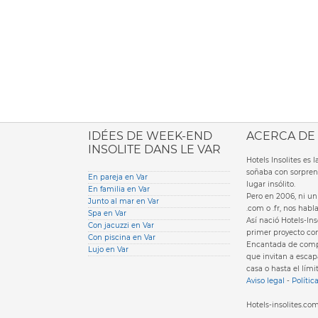
ione italiana
IDÉES DE WEEK-END
ACERCA DE
INSOLITE DANS LE VAR
Hotels Insolites es
soñaba con sorpren
En pareja en Var
lugar insólito.
En familia en Var
Pero en 2006, ni un 
Junto al mar en Var
.com o .fr, nos hab
Spa en Var
Así nació Hotels-Ins
Con jacuzzi en Var
primer proyecto com
Con piscina en Var
Encantada de compa
Lujo en Var
que invitan a escapa
casa o hasta el lími
Aviso legal
-
Polític
Hotels-insolites.c