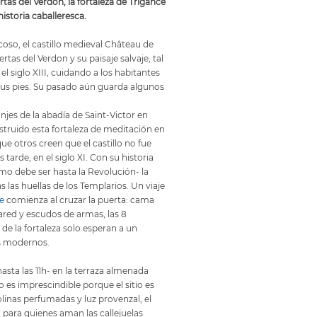
tas del Verdon, la fortaleza de Trigance
istoria caballeresca.
oso, el castillo medieval Château de
ertas del Verdon y su paisaje salvaje, tal
l siglo XIII, cuidando a los habitantes
sus pies. Su pasado aún guarda algunos
njes de la abadía de Saint-Victor en
struido esta fortaleza de meditación en
que otros creen que el castillo no fue
tarde, en el siglo XI. Con su historia
omo debe ser hasta la Revolución- la
as las huellas de los Templarios. Un viaje
e
comienza al cruzar la puerta: cama
pared y escudos de armas, las 8
 de la fortaleza solo esperan a un
s modernos.
asta las 11h- en la terraza almenada
 es imprescindible porque el sitio es
linas perfumadas y luz provenzal, el
 para quienes aman las callejuelas