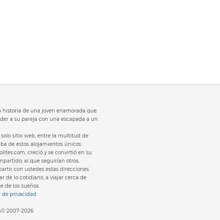
 la historia de una joven enamorada que
der a su pareja con una escapada a un
solo sitio web, entre la multitud de
laba de estos alojamientos únicos.
olites.com, creció y se convirtió en su
partido, al que seguirían otros.
rtir con ustedes estas direcciones
r de lo cotidiano, a viajar cerca de
te de los sueños.
a de privacidad
om© 2007-2026