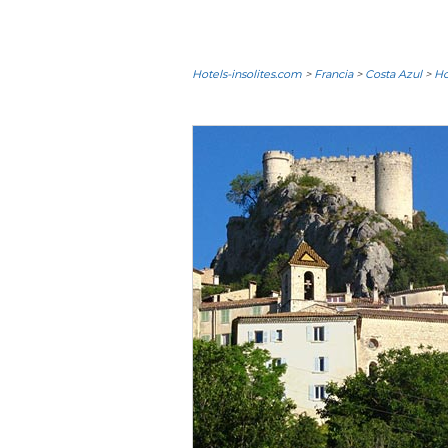
Hotels-insolites.com
>
Francia
>
Costa Azul
>
Ho