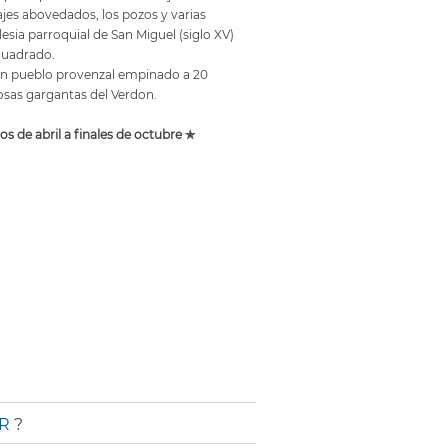
ajes abovedados, los pozos y varias
iglesia parroquial de San Miguel (siglo XV)
cuadrado.
un pueblo provenzal empinado a 20
osas gargantas del Verdon.
s de abril a finales de octubre ✯
R
?