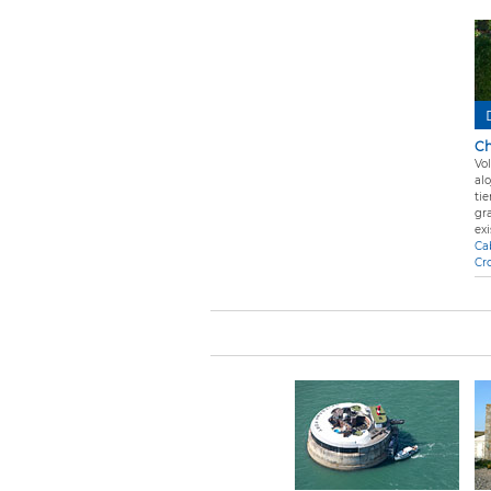
Ch
Vol
al
ti
gr
exi
Ca
Cr