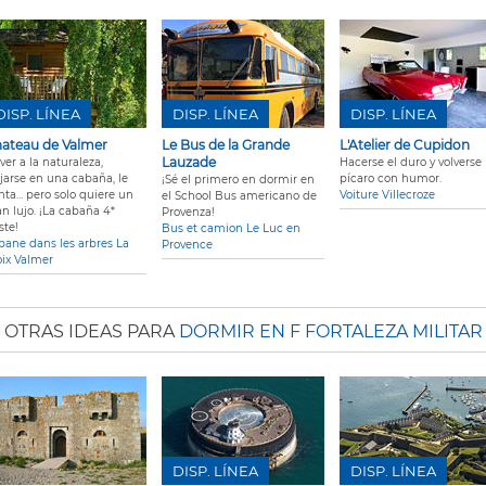
DISP. LÍNEA
DISP. LÍNEA
DISP. LÍNEA
ateau de Valmer
Le Bus de la Grande
L'Atelier de Cupidon
Lauzade
ver a la naturaleza,
Hacerse el duro y volverse
ojarse en una cabaña, le
pícaro con humor.
¡Sé el primero en dormir en
enta… pero solo quiere un
Voiture Villecroze
el School Bus americano de
an lujo. ¡La cabaña 4*
Provenza!
ste!
Bus et camion Le Luc en
bane dans les arbres La
Provence
oix Valmer
OTRAS IDEAS PARA
DORMIR EN F FORTALEZA MILITAR
DISP. LÍNEA
DISP. LÍNEA