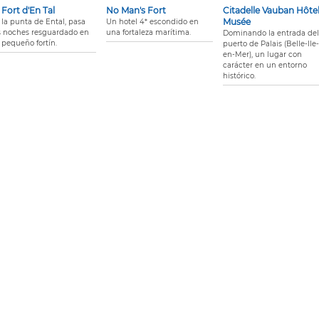
 Fort d'En Tal
No Man's Fort
Citadelle Vauban Hôtel
Musée
 la punta de Ental, pasa
Un hotel 4* escondido en
s noches resguardado en
una fortaleza marítima.
Dominando la entrada del
 pequeño fortín.
puerto de Palais (Belle-Ile-
en-Mer), un lugar con
carácter en un entorno
histórico.