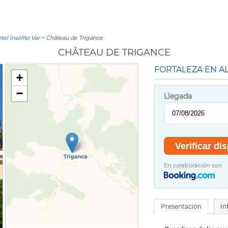
tel insólito Var
> Château de Trigance
CHÂTEAU DE TRIGANCE
FORTALEZA EN A
+
−
Llegada
En colaboración con
Presentación
In