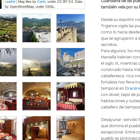
Guardiana de las puer
Leaflet
| Map tiles by
Carto
, under CC BY 3.0. Data
by OpenStreetMap, under ODbL.
también vela por su h
Desde su espolón roc
Trigance vigila las pu
como lo hacía desde e
que se agruparon a 
secretos.
Para algunos, los mo
Marsella habrían con
el siglo IX, mientras 
construido hasta más 
caballeresca -rica c
fortaleza nos lleva tr
temporal en
Dracéni
con dosel, tapiz de 
habitaciones y suites
caballero de tiempo
Desayunar -servido h
que domina el pueblo
excepcional. Entre co
pueblo es pintoresco