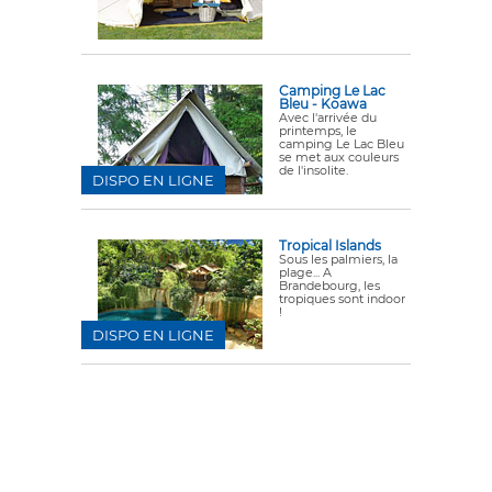
Camping Le Lac
Bleu - Koawa
Avec l'arrivée du
printemps, le
camping Le Lac Bleu
se met aux couleurs
de l'insolite.
DISPO EN LIGNE
Tropical Islands
Sous les palmiers, la
plage... A
Brandebourg, les
tropiques sont indoor
!
DISPO EN LIGNE