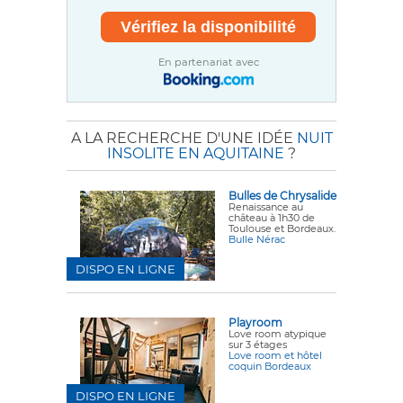
En partenariat avec
A LA RECHERCHE D'UNE IDÉE
NUIT
INSOLITE EN AQUITAINE
?
Bulles de Chrysalide
Renaissance au
château à 1h30 de
Toulouse et Bordeaux.
Bulle Nérac
DISPO EN LIGNE
Playroom
Love room atypique
sur 3 étages
Love room et hôtel
coquin Bordeaux
DISPO EN LIGNE