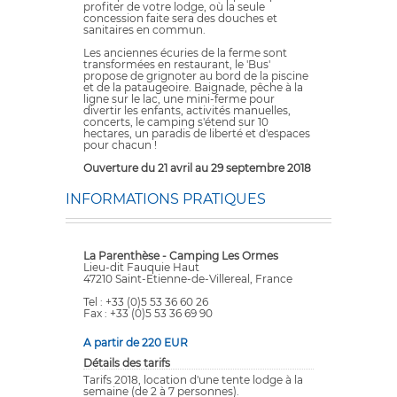
profiter de votre lodge, où la seule
concession faite sera des douches et
sanitaires en commun.
Les anciennes écuries de la ferme sont
transformées en restaurant, le 'Bus'
propose de grignoter au bord de la piscine
et de la pataugeoire. Baignade, pêche à la
ligne sur le lac, une mini-ferme pour
divertir les enfants, activités manuelles,
concerts, le camping s'étend sur 10
hectares, un paradis de liberté et d'espaces
pour chacun !
Ouverture du 21 avril au 29 septembre 2018
INFORMATIONS PRATIQUES
La Parenthèse - Camping Les Ormes
Lieu-dit Fauquie Haut
47210 Saint-Etienne-de-Villereal, France
Tel : +33 (0)5 53 36 60 26
Fax : +33 (0)5 53 36 69 90
A partir de 220 EUR
Détails des tarifs
Tarifs 2018, location d'une tente lodge à la
semaine (de 2 à 7 personnes).