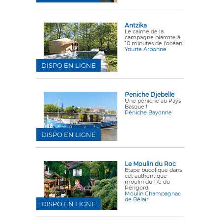
Antzika
Le calme de la
campagne biarrote à
10 minutes de l'océan.
Yourte Arbonne
DISPO EN LIGNE
Peniche Djebelle
Une péniche au Pays
Basque !
Péniche Bayonne
DISPO EN LIGNE
Le Moulin du Roc
Etape bucolique dans
cet authentique
moulin du 17e du
Périgord.
Moulin Champagnac
de Bélair
DISPO EN LIGNE