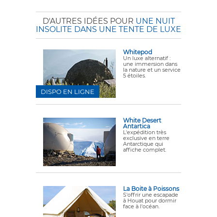
D'AUTRES IDÉES POUR
UNE NUIT
INSOLITE DANS UNE TENTE DE LUXE
Whitepod
Un luxe alternatif :
une immersion dans
la nature et un service
5 étoiles.
DISPO EN LIGNE
White Desert
Antartica
L'expédition très
exclusive en terre
Antarctique qui
affiche complet.
La Boite à Poissons
S'offrir une escapade
à Houat pour dormir
face à l'océan.