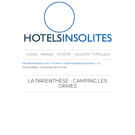
SUISSE
FRANCE
EUROPE
AILLEURS
TYPOLOGIE
Hotels-insolites.com
>
France
>
Hôtel insolite Aquitaine
> La
Parenthèse - Camping Les Ormes
LA PARENTHÈSE - CAMPING LES
ORMES