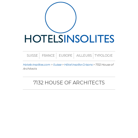
SUISSE
FRANCE
EUROPE
AILLEURS
TYPOLOGIE
Hotels-insolites.com
>
Suisse
>
Hôtel insolite Grisons
> 7132 House of
Architects
7132 HOUSE OF ARCHITECTS