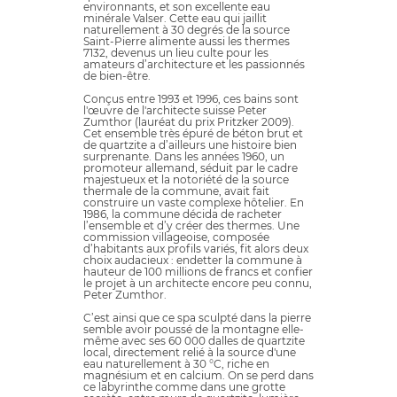
environnants, et son excellente eau
minérale Valser. Cette eau qui jaillit
naturellement à 30 degrés de la source
Saint-Pierre alimente aussi les thermes
7132, devenus un lieu culte pour les
amateurs d’architecture et les passionnés
de bien-être.
Conçus entre 1993 et 1996, ces bains sont
l'œuvre de l'architecte suisse Peter
Zumthor (lauréat du prix Pritzker 2009).
Cet ensemble très épuré de béton brut et
de quartzite a d’ailleurs une histoire bien
surprenante. Dans les années 1960, un
promoteur allemand, séduit par le cadre
majestueux et la notoriété de la source
thermale de la commune, avait fait
construire un vaste complexe hôtelier. En
1986, la commune décida de racheter
l’ensemble et d’y créer des thermes. Une
commission villageoise, composée
d’habitants aux profils variés, fit alors deux
choix audacieux : endetter la commune à
hauteur de 100 millions de francs et confier
le projet à un architecte encore peu connu,
Peter Zumthor.
C’est ainsi que ce spa sculpté dans la pierre
semble avoir poussé de la montagne elle-
même avec ses 60 000 dalles de quartzite
local, directement relié à la source d'une
eau naturellement à 30 °C, riche en
magnésium et en calcium. On se perd dans
ce labyrinthe comme dans une grotte