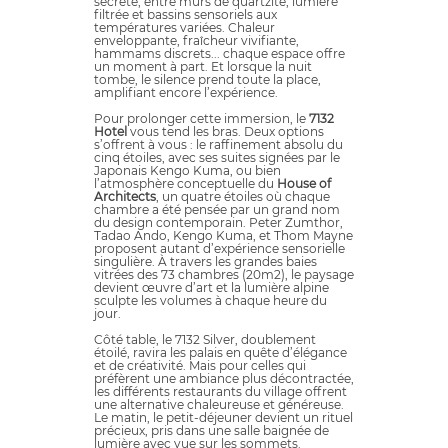
secrète, entre murs de quartzite, lumière
filtrée et bassins sensoriels aux
températures variées. Chaleur
enveloppante, fraîcheur vivifiante,
hammams discrets... chaque espace offre
un moment à part. Et lorsque la nuit
tombe, le silence prend toute la place,
amplifiant encore l’expérience.
Pour prolonger cette immersion, le
7132
Hotel
vous tend les bras. Deux options
s’offrent à vous : le raffinement absolu du
cinq étoiles, avec ses suites signées par le
Japonais Kengo Kuma, ou bien
l’atmosphère conceptuelle du
House of
Architects
, un quatre étoiles où chaque
chambre a été pensée par un grand nom
du design contemporain. Peter Zumthor,
Tadao Ando, Kengo Kuma, et Thom Mayne
proposent autant d’expérience sensorielle
singulière. À travers les grandes baies
vitrées des 73 chambres (20m2), le paysage
devient œuvre d’art et la lumière alpine
sculpte les volumes à chaque heure du
jour.
Côté table, le 7132 Silver, doublement
étoilé, ravira les palais en quête d’élégance
et de créativité. Mais pour celles qui
préfèrent une ambiance plus décontractée,
les différents restaurants du village offrent
une alternative chaleureuse et généreuse.
Le matin, le petit-déjeuner devient un rituel
précieux, pris dans une salle baignée de
lumière avec vue sur les sommets.