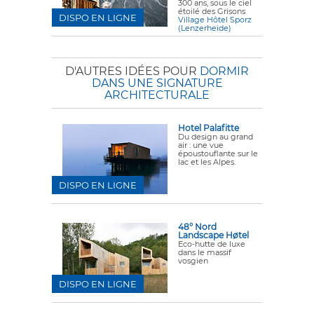
300 ans, sous le ciel
étoilé des Grisons
DISPO EN LIGNE
Village Hôtel Sporz
(Lenzerheide)
D'AUTRES IDÉES POUR
DORMIR
DANS UNE SIGNATURE
ARCHITECTURALE
Hotel Palafitte
Du design au grand
air : une vue
époustouflante sur le
lac et les Alpes.
DISPO EN LIGNE
48° Nord
Landscape Høtel
Eco-hutte de luxe
dans le massif
vosgien
DISPO EN LIGNE