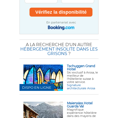
En partenariat avec
A LA RECHERCHE D'UN AUTRE
HÉBERGEMENT INSOLITE DANS LES
GRISONS
?
Tschuggen Grand
Hotel
Ski exclusif à Arosa, le
meilleur de
l'hôtellerie suisse à
votre service.
Signature
DISPO EN LIGNE
architecturale Arosa
Maiensäss Hotel
Guarda Val
Magnifique
expérience hôtelière
dans des mayens de