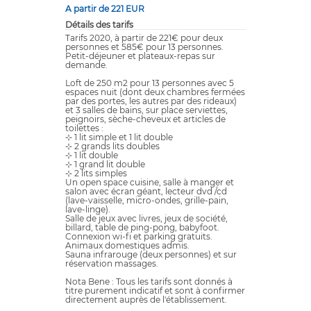
A partir de 221 EUR
Détails des tarifs
Tarifs 2020, à partir de 221€ pour deux
personnes et 585€ pour 13 personnes.
Petit-déjeuner et plateaux-repas sur
demande.
Loft de 250 m2 pour 13 personnes avec 5
espaces nuit (dont deux chambres fermées
par des portes, les autres par des rideaux)
et 3 salles de bains, sur place serviettes,
peignoirs, sèche-cheveux et articles de
toilettes :
⊹ 1 lit simple et 1 lit double
⊹ 2 grands lits doubles
⊹ 1 lit double
⊹ 1 grand lit double
⊹ 2 lits simples
Un open space cuisine, salle à manger et
salon avec écran géant, lecteur dvd /cd
(lave-vaisselle, micro-ondes, grille-pain,
lave-linge).
Salle de jeux avec livres, jeux de société,
billard, table de ping-pong, babyfoot.
Connexion wi-fi et parking gratuits.
Animaux domestiques admis.
Sauna infrarouge (deux personnes) et sur
réservation massages.
Nota Bene : Tous les tarifs sont donnés à
titre purement indicatif et sont à confirmer
directement auprès de l'établissement.