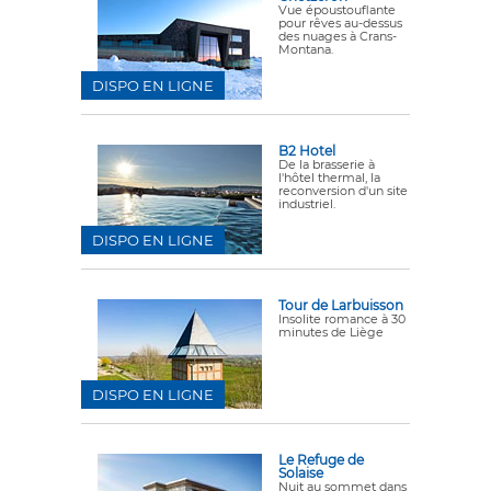
Vue époustouflante
pour rêves au-dessus
des nuages à Crans-
Montana.
DISPO EN LIGNE
B2 Hotel
De la brasserie à
l'hôtel thermal, la
reconversion d'un site
industriel.
DISPO EN LIGNE
Tour de Larbuisson
Insolite romance à 30
minutes de Liège
DISPO EN LIGNE
Le Refuge de
Solaise
Nuit au sommet dans