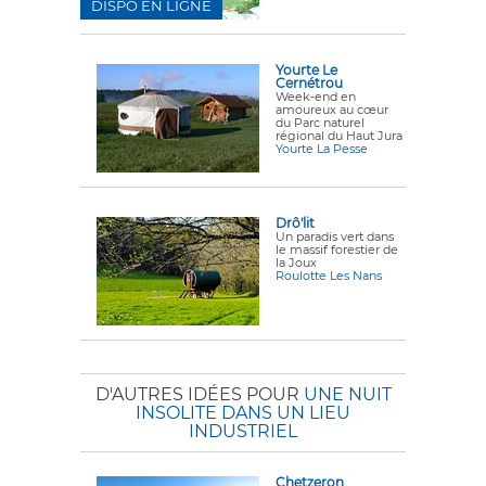
DISPO EN LIGNE
Yourte Le
Cernétrou
Week-end en
amoureux au cœur
du Parc naturel
régional du Haut Jura
Yourte La Pesse
Drô'lit
Un paradis vert dans
le massif forestier de
la Joux
Roulotte Les Nans
D'AUTRES IDÉES POUR
UNE NUIT
INSOLITE DANS UN LIEU
INDUSTRIEL
Chetzeron