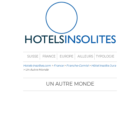
SUISSE
FRANCE
EUROPE
AILLEURS
TYPOLOGIE
Hotels-insolites.com
>
France
>
Franche-Comté
>
Hôtel insolite Jura
> Un Autre Monde
UN AUTRE MONDE