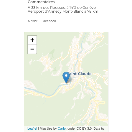
Commentaires
A 33 km des Rousses, à 1h15 de Genève
Aéroport d’Annecy Mont-Blanc à 78 km
AirBnB
-
Facebook
+
−
Leaflet
| Map tiles by
Carto
, under CC BY 3.0. Data by