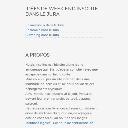
IDÉES DE WEEK-END INSOLITE
DANS LE JURA
En amoureux dans le Jura
En famille dans le Jura
Glamping dans le Jura
A PROPOS
Hotels Insolites est 'histoire d'une jeune
amoureuse qui rêvait d'épater son chéri avec une
escapade dans un lieu insolite.
Mais en 2006 pas un site internet, dans une
foultitude de .com ou .fr, ne nous parlait de ces
hébergements atypiques.
Ainsi Hotels-Insolites.com vit le jour, évolua et
devient leur premier projet partagé, d'autres
suivront.
Heureuse de vous livrer ces adresses qui donnent
envie de s'éclipser du quotidien, de voyager à
côté de chez soi ou au bout de ses songes.
Mentions légales
-
Politique de confidentialité