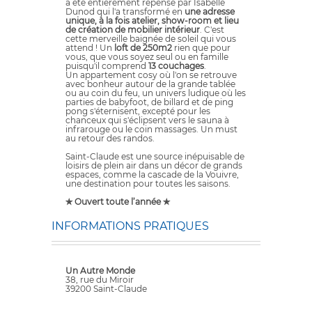
a été entièrement repensé par Isabelle
Dunod qui l'a transformé en
une adresse
unique, à la fois atelier, show-room et lieu
de création de mobilier intérieur
. C'est
cette merveille baignée de soleil qui vous
attend ! Un
loft de 250m2
rien que pour
vous, que vous soyez seul ou en famille
puisqu'il comprend
13 couchages
.
Un appartement cosy où l'on se retrouve
avec bonheur autour de la grande tablée
ou au coin du feu, un univers ludique où les
parties de babyfoot, de billard et de ping
pong s'éternisent, excepté pour les
chanceux qui s'éclipsent vers le sauna à
infrarouge ou le coin massages. Un must
au retour des randos.
Saint-Claude est une source inépuisable de
loisirs de plein air dans un décor de grands
espaces, comme la cascade de la Vouivre,
une destination pour toutes les saisons.
✯ Ouvert toute l’année ✯
INFORMATIONS PRATIQUES
Un Autre Monde
38, rue du Miroir
39200 Saint-Claude